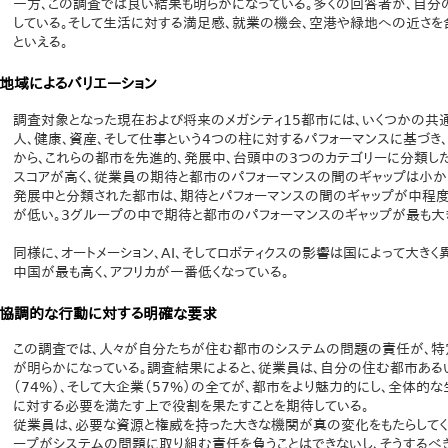
一方、この調査では良い結果も明らかになっている。多くの回答者が、自
している。そして生活に対する満足感、就業の機会、空港や緑地への近さを
といえる。
地域によるバリエーション
調査対象となった現在および将来のメガシティ15都市には、いくつかの共
人、健康、資産、そして仕事という4つの柱に対するパフォーマンスに基づ
から、これらの都市を先進的、発展中、台頭中の3つのカテゴリーに分類し
スコアが高く、従業員の期待と都市のパフォーマンスの間のギャップは小か
発展中と分類された都市は、期待とパフォーマンスの間のギャップが中程
が低い。3グループの中で期待と都市のパフォーマンスのギャップが最も大
同様に、オートメーション、AI、そしてロボティクスの影響は国によって大き
中国が最も高く、アフリカが一番低くなっている。
協調的な行動に対する明確な要求
この調査では、人々が自分たちが住む都市のシステムの問題の責任が、特
が明らかになっている。調査結果によると、従業員は、自分の住む都市ある
（74%）、そして大企業（57%）の全てが、都市をより魅力的にし、全体的
に対する必要を満たす上で役割を果たすことを期待している。
従業員は、必要な資源と権威を持った大きな機関が真の変化をもたらしてく
ープがシステムの問題に取り組む責任を負うことはできないし、そうするべき