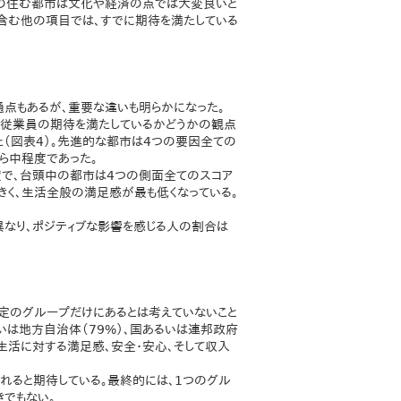
分の住む都市は文化や経済の点では大変良いと
含む他の項目では、すでに期待を満たしている
通点もあるが、重要な違いも明らかになった。
き、従業員の期待を満たしているかどうかの観点
た（図表4）。先進的な都市は4つの要因全ての
ら中程度であった。
度で、台頭中の都市は4つの側面全てのスコア
きく、生活全般の満足感が最も低くなっている。
く異なり、ポジティブな影響を感じる人の割合は
定のグループだけにあるとは考えていないこと
いは地方自治体（79%）、国あるいは連邦政府
な生活に対する満足感、安全・安心、そして収入
れると期待している。最終的には、1つのグル
でもない。