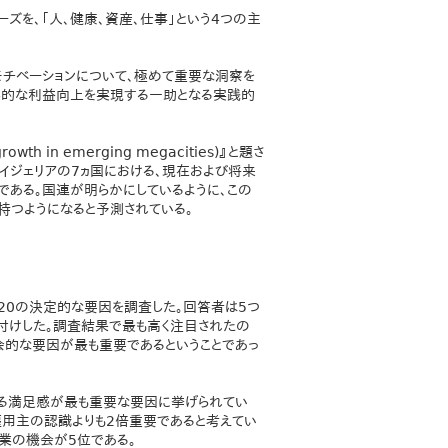
ズを、「人、健康、資産、仕事」という4つの主
チベーションについて、極めて重要な洞察を
業的な利益向上を実現する一助となる実践的
wth in emerging megacities)』と題さ
ナイジェリアの7ヵ国における、現在および将来
のである。国連が明らかにしているように、この
を持つようになると予測されている。
る20の決定的な要因を調査した。回答者は5つ
付けした。調査結果で最も高く注目されたの
会的な要因が最も重要であるということであっ
る満足感が最も重要な要因に挙げられてい
雇用主の認識よりも2倍重要であると考えてい
就業の機会が5位である。