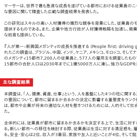
マーサーは、世界で最も急速な成長を遂げている都市における従業員のニー
な要因に関して精査した広範な調査結果を発表した。
この研究はスキルの高い人材獲得の熾烈な競争を背景にした、従業員のモ
提供するものである。また、企業や地方行政が人材獲得戦略を加速し、商
な助言も提供している。
『人が第一：新興国メガシティの成長を推進する (People first: driving gro
れたこの調査は、ブラジル、中国、インド、ケニア、メキシコ、モロッコ、そして
のメガシティ15都市7,200人の従業員と、577人の雇用主を調査したも
15都市の合計人口は2030年までに1億5000万人に達し、強力なGDP
主な調査結果
本調査は、「人、健康、資産、仕事」という、人を基盤にした4つの柱に関す
の要因について、都市に留まるか去るかの決定に影響する重要度をランク
は、都市や企業が将来の適切な人材を惹きつけるためには、人的そして社
た。
全体的には、従業員が都市に留まるか去るかを決定する上で、生活に対す
る。新しい都市への移住を検討する際、従業員は生活に対する満足感を、
る。安全・安心は2位、収入が3番目、家族や友人と近いことが4位、そして