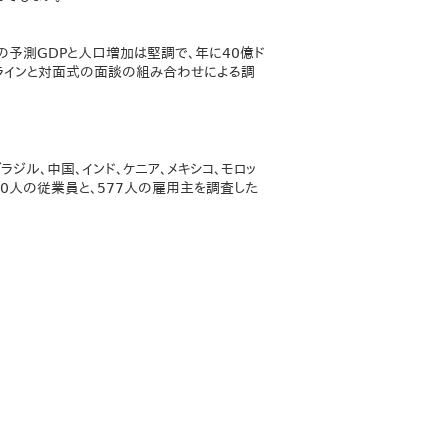
間の予測GDPと人口増加は堅調で、年に40億ド
ンラインと対面式の面談の組み合わせによる調
ジル、中国、インド、ケニア、メキシコ、モロッ
00人の従業員と、577人の雇用主を調査した