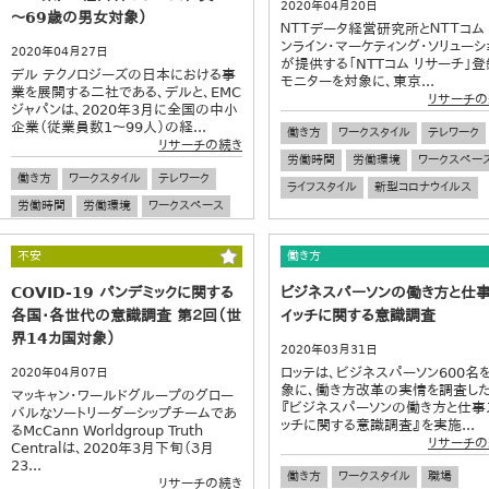
2020年04月20日
～69歳の男女対象）
ＮＴＴデータ経営研究所とＮＴＴコム
ンライン・マーケティング・ソリューシ
2020年04月27日
が提供する「NTTコム リサーチ」登
デル テクノロジーズの日本における事
モニターを対象に、東京...
業を展開する二社である、デルと、EMC
リサーチの
ジャパンは、2020年3月に全国の中小
企業（従業員数1～99人）の経...
働き方
ワークスタイル
テレワーク
リサーチの続き
労働時間
労働環境
ワークスペー
働き方
ワークスタイル
テレワーク
ライフスタイル
新型コロナウイルス
労働時間
労働環境
ワークスペース
中小企業
企業経営
不安
働き方
COVID-19 パンデミックに関する
ビジネスパーソンの働き方と仕
各国・各世代の意識調査 第２回（世
イッチに関する意識調査
界14カ国対象）
2020年03月31日
ロッテは、ビジネスパーソン600名
2020年04月07日
象に、働き方改革の実情を調査し
マッキャン・ワールドグループのグロー
『ビジネスパーソンの働き方と仕事
バルなソートリーダーシップチームであ
ッチに関する意識調査』を実施...
るMcCann Worldgroup Truth
リサーチの
Centralは、2020年3月下旬（３月
23...
働き方
ワークスタイル
職場
リサーチの続き