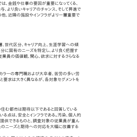
では、金銭や仕事の要因が重要になってくる、
与、より良いキャリアのチャンス、そして昇進で
の他、近隣の施設やインフラがより一層重要で
層、世代区分、キャリア向上、生涯学習への傾
分に固有のニーズを特定し、より良く把握す
従業員の価値観、関心、欲求に対するさらなる
トカラーの専門職および大卒者、苦労の多い労
と要求は大きく異なるが、各対象セグメントを
の住む都市は期待以下であると回答している
いる点は、安全とインフラである。汚染、個人的
の提供できるものと、調査対象の従業員が重ん
業員のニーズと期待への対応を大幅に改善する