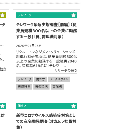
テレワーク
ータ
テレワーク緊急実態調査【前編】（従
業員規模300名以上の企業に勤務
する一般社員、管理職対象）
0～
2020年04月28日
リクルートマネジメントソリューションズ
ター
組織行動研究所は、従業員規模300名
た。
以上の企業に勤務する一般社員2040
名、管理職618名に「テレワー...
続き
リサーチの続き
テレワーク
働き方
ワークスタイル
労働時間
労働環境
管理職
働き方
ス対
新型コロナウイルス感染症対策とし
ての在宅勤務調査（オカムラ社員対
象）