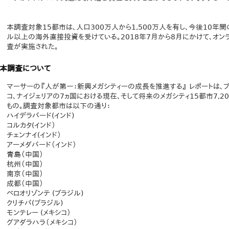
本調査対象15都市は、人口300万人から1,500万人を有し、今後10年
ル以上の海外直接投資を受けている。2018年7月から8月にかけて、オ
査が実施された。
本調査について
マーサーの『人が第一：新興メガシティーの成長を推進する』 レポートは、ブラ
コ、ナイジェリアの7ヵ国における現在、そして将来のメガシティ15都市7,2
もの。調査対象都市は以下の通り：
ハイデラバード(インド)
コルカタ(インド）
チェンナイ(インド）
アーメダバード（インド）
青島（中国）
杭州（中国）
南京（中国）
成都（中国）
ベロオリゾンテ (ブラジル)
クリチバ(ブラジル)
モンテレー (メキシコ）
グアダラハラ（メキシコ）