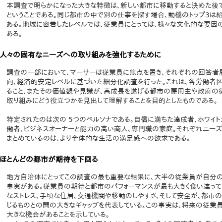
本調査で明らかになった大きな特徴は、新しい都市に移動すると決めた後
ということである。同じ都市の中で別の仕事を探す場合、動機のトップ3は給
ある。地域に密着したレベルでは、従業員にとっては、様々な文化的な要因
ある。
人々の固有なニーズへの取り組みを強化するために
調査の一部において、マーサーは従業員に焦点を置き、それぞれの回答者
向、経済的安定レベルに基づいた細分化調査を行った。これは、各労働者区
ること、またその価値観や見識が、高成長を遂げる都市の雇用主や政府の
取り組みにどう役立つかを見出して理解することを目的としたものである。
特定されたのは次の 5つのペルソナである。自信に満ちた達成者、ホワイ
働者、ビジネスオーナーと能力の高い商人、専門職の家庭。それぞれニーズ
まとめているのは、より全体的な生活の満足感への欲求である。
ほとんどの都市が期待を下回る
地方自治体にとってこの調査の最も重要な結果に、大半の従業員が自分
事実がある。従業員の期待と都市のパフォーマンスが最も大きく食い違って
なストレス、手頃な住居、交通機関や移動のしやすさ、そして安全が、都市
じるものとの間の大きなギャップを代表している。この事実は、将来の従
大きな機会があることを示している。