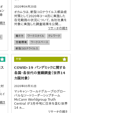
 オ
2020年04月20日
ョン
オカムラは、新型コロナウイルス感染症
録
対策として2020年3～4月に実施した
在宅勤務の状況について、当社社員を
続き
対象に実施した調査結果を公開...
リサーチの続き
働き方
ワークスタイル
テレワーク
ス
労働環境
ワークスペース
新型コロナウイルス
不安
事ス
COVID-19 パンデミックに関する
各国・各世代の意識調査（世界14
カ国対象）
を対
2020年03月31日
た
マッキャン・ワールドグループのグロー
スイ
バルなソートリーダーシップチーム
McCann Worldgroup Truth
続き
Central が3月中旬に日本を含む世界
14 ヵ...
リサーチの続き