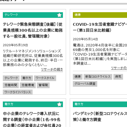
テレワーク
健康
テレワーク緊急実態調査【後編】（従
COVID-19生活者意識ナビゲ
業員規模300名以上の企業に勤務
ー（第1回日米比較編）
する一般社員、管理職対象）
2020年05月14日
電通は、2020年4月後半に全国2
2020年05月19日
69歳の男女1,000名を対象に
リクルートマネジメントソリューションズ
「COVID-19生活者意識ナビゲー
組織行動研究所は、従業員規模300名
（第1回日米比較編）」を実施しまし
以上の企業に勤務する、終日・半日・一
本調査は...
部業務のみの少なくともい...
リサーチの
リサーチの続き
健康
新型コロナウイルス
病気
テレワーク
働き方
ワークスタイル
グローバル調査
労働時間
労働環境
管理職
ワークライフバランス
働き方
働き方
中小企業のテレワーク導入状況に
パンデミック（新型コロナウイル
関する調査（中小企業（1名-99名
策）と働き方調査
の企業）の経営者および会社員20