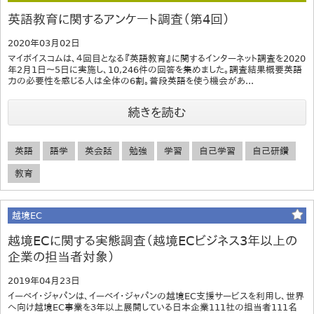
英語教育に関するアンケート調査（第4回）
2020年03月02日
マイボイスコムは、４回目となる『英語教育』に関するインターネット調査を2020
年2月1日～5日に実施し、10,246件の回答を集めました。調査結果概要英語
力の必要性を感じる人は全体の6割。普段英語を使う機会があ...
続きを読む
英語
語学
英会話
勉強
学習
自己学習
自己研鑽
教育
越境EC
越境ECに関する実態調査（越境ECビジネス3年以上の
企業の担当者対象）
2019年04月23日
イーベイ・ジャパンは、イーベイ・ジャパンの越境EC支援サービスを利用し、世界
へ向け越境EC事業を３年以上展開している日本企業111社の担当者111名