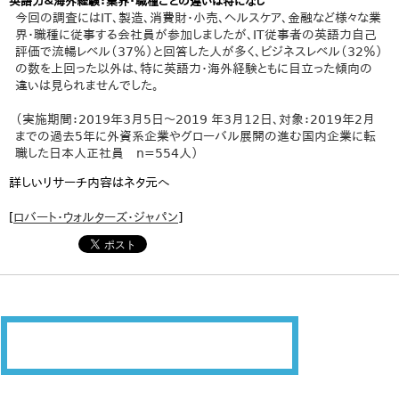
英語力＆海外経験：業界・職種ごとの違いは特になし
今回の調査にはIT、製造、消費財・小売、ヘルスケア、金融など様々な業
界・職種に従事する会社員が参加しましたが、IT従事者の英語力自己
評価で流暢レベル（37％）と回答した人が多く、ビジネスレベル（32％）
の数を上回った以外は、特に英語力・海外経験ともに目立った傾向の
違いは見られませんでした。
（実施期間：2019年3月5日～2019 年3月12日、対象：2019年2月
までの過去5年に外資系企業やグローバル展開の進む国内企業に転
職した日本人正社員 n=554人）
詳しいリサーチ内容はネタ元へ
[
ロバート・ウォルターズ・ジャパン
]