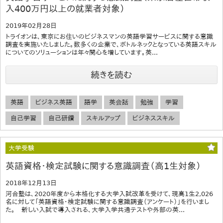
入400万円以上の就業者対象）
2019年02月28日
トライオンは、東京にお住いのビジネスマンの英語学習サービスに関する意識
調査を実施いたしました。数多くの企業で、ボトルネックとなっている英語スキル
についてのソリューションは年々関心を増しています。英...
続きを読む
英語
ビジネス英語
語学
英会話
勉強
学習
自己学習
自己研鑽
スキルアップ
ビジネススキル
大学受験
英語資格・検定試験に関する意識調査（高1生対象）
2018年12月13日
河合塾は、2020年度から本格化する大学入試改革を受けて、現高1生2,026
名に対して「英語資格・検定試験に関する意識調査（アンケート）」を行いまし
た。 新しい入試で導入される、大学入学共通テストや外部の英...