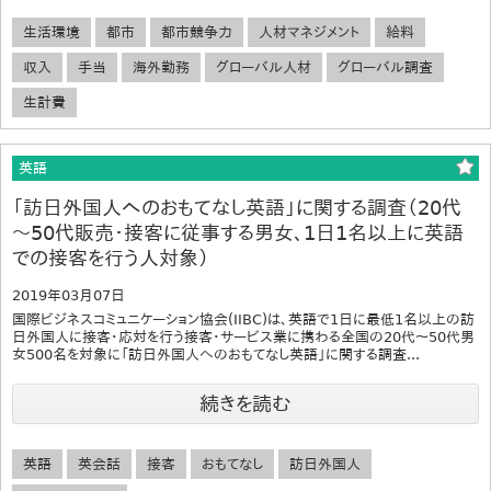
生活環境
都市
都市競争力
人材マネジメント
給料
収入
手当
海外勤務
グローバル人材
グローバル調査
生計費
英語
「訪日外国人へのおもてなし英語」に関する調査（20代
～50代販売・接客に従事する男女、1日1名以上に英語
での接客を行う人対象）
2019年03月07日
国際ビジネスコミュニケーション協会(IIBC)は、英語で1日に最低1名以上の訪
日外国人に接客・応対を行う接客・サービス業に携わる全国の20代～50代男
女500名を対象に「訪日外国人へのおもてなし英語」に関する調査...
続きを読む
英語
英会話
接客
おもてなし
訪日外国人