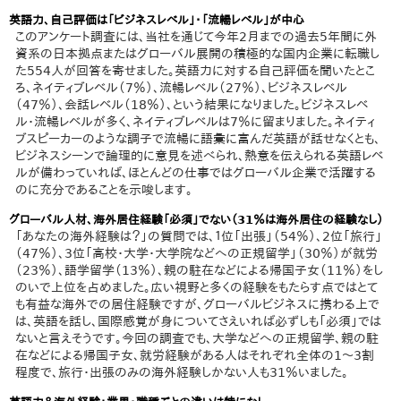
英語力、自己評価は「ビジネスレベル」・「流暢レベル」が中心
このアンケート調査には、当社を通じて今年2月までの過去5年間に外
資系の日本拠点またはグローバル展開の積極的な国内企業に転職し
た554人が回答を寄せました。英語力に対する自己評価を聞いたとこ
ろ、ネイティブレベル（7％）、流暢レベル（27％）、ビジネスレベル
（47％）、会話レベル（18％）、という結果になりました。ビジネスレベ
ル・流暢レベルが多く、ネイティブレベルは7％に留まりました。ネイティ
ブスピーカーのような調子で流暢に語彙に富んだ英語が話せなくとも、
ビジネスシーンで論理的に意見を述べられ、熱意を伝えられる英語レベ
ルが備わっていれば、ほとんどの仕事ではグローバル企業で活躍する
のに充分であることを示唆します。
グローバル人材、海外居住経験「必須」でない（31％は海外居住の経験なし）
「あなたの海外経験は？」の質問では、１位「出張」（54％）、2位「旅行」
（47％）、3位「高校・大学・大学院などへの正規留学」（30％）が就労
（23％）、語学留学（13％）、親の駐在などによる帰国子女（11％）をし
のいで上位を占めました。広い視野と多くの経験をもたらす点ではとて
も有益な海外での居住経験ですが、グローバルビジネスに携わる上で
は、英語を話し、国際感覚が身についてさえいれば必ずしも「必須」では
ないと言えそうです。今回の調査でも、大学などへの正規留学、親の駐
在などによる帰国子女、就労経験がある人はそれぞれ全体の1～3割
程度で、旅行・出張のみの海外経験しかない人も31％いました。