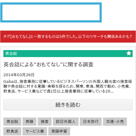
タグ[おもてなし]と一致するものは5件でした。以下のリサーチも関係あるかも？
英会話
英会話による“おもてなし”に関する調査
2014年03月26日
Gabaは、接客業務に従事しているビジネスパーソンの外国人観光客の接客経
験や英会話に対する意識・実態を探るため、関東、東海、関西で勤め、小売業、
飲食店、サービス業などで週2日以上接客業務に従事している20...
続きを読む
英会話
英語
接客
訪日外国人
日本旅行
流通・小売
飲食店
サービス業
英語学習