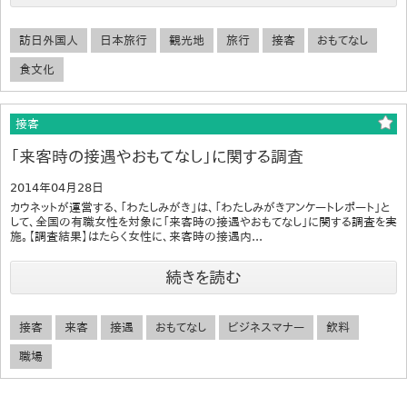
訪日外国人
日本旅行
観光地
旅行
接客
おもてなし
食文化
接客
「来客時の接遇やおもてなし」に関する調査
2014年04月28日
カウネットが運営する、「わたしみがき」は、「わたしみがきアンケートレポート」と
して、全国の有職女性を対象に「来客時の接遇やおもてなし」に関する調査を実
施。【調査結果】はたらく女性に、来客時の接遇内...
続きを読む
接客
来客
接遇
おもてなし
ビジネスマナー
飲料
職場