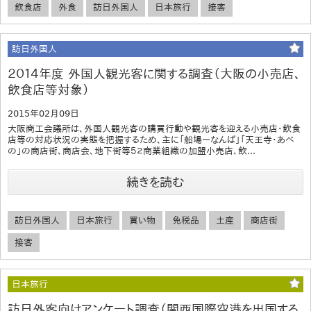
飲食店
外食
訪日外国人
日本旅行
接客
訪日外国人
２０１４年度 外国人観光客に関する調査（大阪の小売店、
飲食店等対象）
2015年02月09日
大阪商工会議所は、外国人観光客の購買行動や観光客を迎える小売店・飲食
店等の対応状況の実態を把握するため、主に「船場～なんば」「天王寺・あべ
の」の商店街、商店会、地下街等５２商業組織の加盟小売店、飲...
続きを読む
訪日外国人
日本旅行
買い物
免税品
土産
商店街
接客
日本旅行
訪日外客向けアンケート調査（関西国際空港を出国する