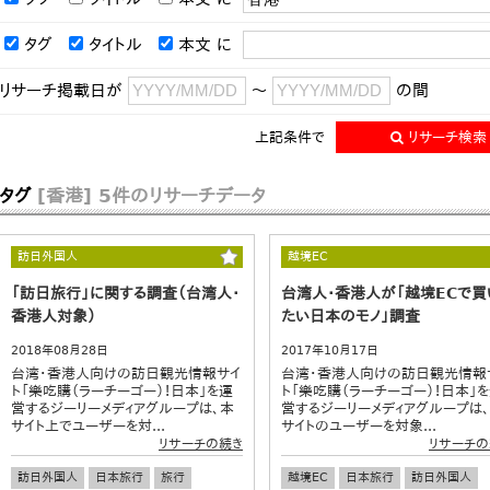
タグ
タイトル
本文
に
リサーチ掲載日が
～
の間
上記条件で
リサーチ検索
タグ
[香港]
5件のリサーチデータ
訪日外国人
越境EC
「訪日旅行」に関する調査（台湾人・
台湾人・香港人が「越境ECで買
香港人対象）
たい日本のモノ」調査
2018年08月28日
2017年10月17日
台湾・香港人向けの訪日観光情報サイ
台湾・香港人向けの訪日観光情報
ト「樂吃購（ラーチーゴー）！日本」を運
ト「樂吃購（ラーチーゴー）！日本」
営するジーリーメディアグループは、本
営するジーリーメディアグループは
サイト上でユーザーを対...
サイトのユーザーを対象...
リサーチの続き
リサーチの
訪日外国人
日本旅行
旅行
越境EC
日本旅行
訪日外国人