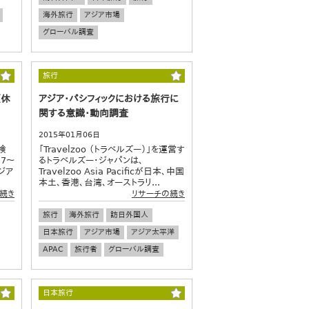
海外旅行
アジア市場
グローバル調査
旅行
夏休
アジア・パシフィックにおける旅行に
関する意識・動向調査
2015年01月06日
検
「Travelzoo （トラベルズー）」を運営す
7～
るトラベルズー・ジャパンは、
ジア
Travelzoo Asia Pacificが日本、中国
本土、香港、台湾、オーストラリ...
続き
リサーチの続き
旅行
海外旅行
訪日外国人
日本旅行
アジア市場
アジア太平洋
APAC
旅行者
グローバル調査
日本旅行