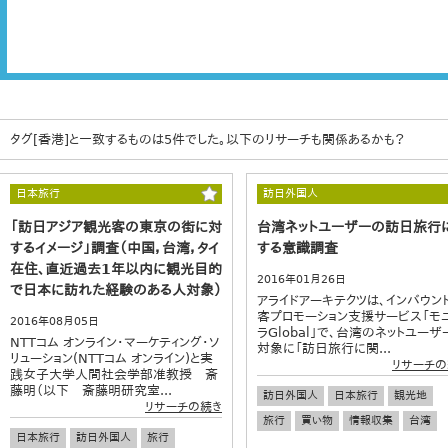
タグ[香港]と一致するものは5件でした。以下のリサーチも関係あるかも？
日本旅行
訪日外国人
「訪日アジア観光客の東京の街に対
台湾ネットユーザーの訪日旅行
するイメージ」調査（中国，台湾，タイ
する意識調査
在住、直近過去1年以内に観光目的
2016年01月26日
で日本に訪れた経験のある人対象）
アライドアーキテクツは、インバウン
客プロモーション支援サービス「モ
2016年08月05日
ラGlobal」で、台湾のネットユーザ
NTTコム オンライン・マーケティング・ソ
対象に「訪日旅行に関...
リューション(NTTコム オンライン)と実
リサーチの
践女子大学人間社会学部准教授 斎
藤明（以下 斎藤明研究室...
訪日外国人
日本旅行
観光地
リサーチの続き
旅行
買い物
情報収集
台湾
日本旅行
訪日外国人
旅行