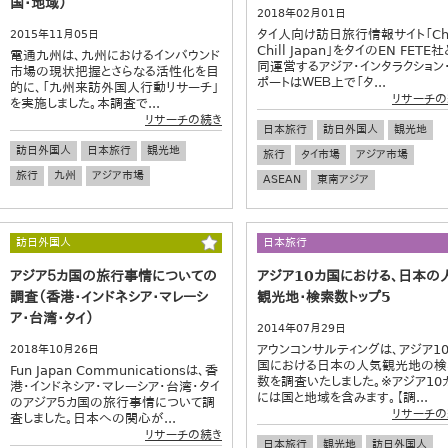
国・地域）
2018年02月01日
タイ人向け訪日旅行情報サイト「Chi
2015年11月05日
Chill Japan」をタイのEN FETE
電通九州は、九州におけるインバウンド
同運営するアジア・インタラクション
市場の現状把握とさらなる活性化を目
ポートはＷＥＢ上で「タ...
的に、「九州来訪外国人行動リサーチ」
リサーチの
を実施しました。本調査で...
リサーチの続き
日本旅行
訪日外国人
観光地
訪日外国人
日本旅行
観光地
旅行
タイ市場
アジア市場
旅行
九州
アジア市場
ASEAN
東南アジア
訪日外国人
日本旅行
アジア５カ国の旅行事情についての
アジア10カ国における、日本の
調査（香港・インドネシア・マレーシ
観光地・検索数トップ5
ア・台湾・タイ）
2014年07月29日
アウンコンサルティングは、アジア1
2018年10月26日
国における日本の人気観光地の検
Fun Japan Communicationsは、香
数を調査いたしました。※アジア10
港・インドネシア・マレーシア・台湾・タイ
には国と地域を含みます。【調...
のアジア５カ国の旅行事情について調
リサーチの
査しました。日本への関心が...
リサーチの続き
日本旅行
観光地
訪日外国人