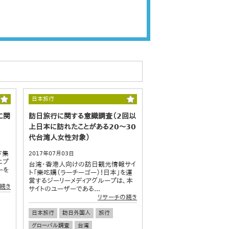
日本旅行
に関
訪日旅行に関する意識調査（2回以
上日本に訪れたことがある20～30
代台湾人女性対象）
ド集
2017年07月03日
ニプ
台湾・香港人向けの訪日観光情報サイ
ーを
ト「樂吃購（ラーチーゴー）！日本」を運
営するジーリーメディアグループは、本
続き
サイトのユーザーである...
リサーチの続き
日本旅行
訪日外国人
旅行
グローバル調査
台湾