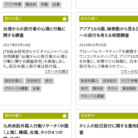
アジア市場
観光地
中国
台湾
タイ
訪日外国人
訪日外国人
台湾からの旅行者の心理と行動に
アジア10カ国、検索数から見る
関する調査
への旅行を考える時期調査
2017年03月14日
2014年10月29日
JTB総合研究所とナビタイムジャパンは
グローバルマーケティングを展開す
共同調査「台湾からの旅行者の心理と
ウンコンサルティングは、アジア10
行動に関する調査研究」を実施しまし
を対象に、年間でどの時期に、日本
た。訪日外国人旅行者は旅行経...
旅行先として検索されてい...
リサーチの続き
リサーチの
訪日外国人
日本旅行
旅行
訪日外国人
日本旅行
アジア市場
グローバル調査
台湾
旅行
観光地
ホテル
宿泊施設
グローバル調査
訪日外国人
日本旅行
九州来訪外国人行動リサーチ（中国
タイ人の訪日旅行に関する意向
（上海）、韓国、台湾、タイの4つの
査