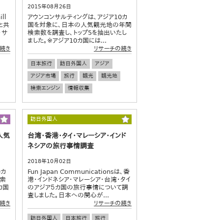
2015年08月26日
ll
アウンコンサルティングは、アジア10カ
社と共
国を対象に、日本の人気観光地の年間
・サ
検索数を調査し、トップ5を抽出いたし
ました。※アジア10カ国には...
続き
リサーチの続き
日本旅行
訪日外国人
アジア
アジア市場
旅行
観光
観光地
検索エンジン
情報収集
訪日外国人
人気
台湾・香港・タイ・マレーシア・インド
ネシアの旅行事情調査
2018年10月02日
0カ
Fun Japan Communicationsは、香
索
港・インドネシア・マレーシア・台湾・タイ
カ国
のアジア５カ国の旅行事情について調
査しました。日本への関心が...
続き
リサーチの続き
訪日外国人
日本旅行
旅行