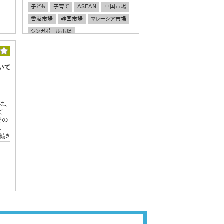
子ども
子育て
ASEAN
中国市場
香港市場
韓国市場
マレーシア市場
シンガポール市場
いて
は、
て
での
.
続き