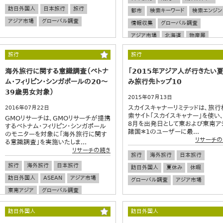
訪日外国人
日本旅行
旅行
都市
検索キーワード
検索エンジン
アジア市場
グローバル調査
情報収集
グローバル調査
アジア市場
北海道
物産展
旅行
旅行
海外旅行に関する意識調査（ベトナ
「2015年アジア人が行きたい
ム・フィリピン・シンガポールの20～
み旅行先トップ10
39歳男女対象）
2015年07月13日
スカイスキャナーリミテッドは、旅行
2016年07月22日
索サイト「スカイスキャナー」を使い、
GMOリサーチは、GMOリサーチが提携
8月を出発日として東および東南ア
するベトナム・フィリピン・シンガポール
諸国＊1のユーザーに最...
のモニターを対象に「海外旅行に関す
リサーチの
る意識調査」を実施いたしま...
リサーチの続き
旅行
海外旅行
日本旅行
旅行
海外旅行
日本旅行
訪日外国人
夏休み
休暇
訪日外国人
ASEAN
アジア市場
グローバル調査
アジア市場
東南アジア
グローバル調査
訪日外国人
訪日外国人