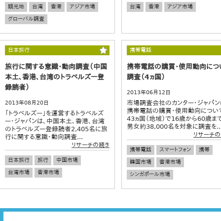
観光地
台湾
香港
アジア市場
台湾
香港
アジア市場
グローバル調査
日本旅行
携帯電話
旅行に関する意識・動向調査（中国
携帯電話の購買・使用動向につ
本土、香港、台湾のトラベルズー登
調査（4ヵ国）
録読者）
2013年06月12日
市場調査会社のカンター・ジャパン
2013年08月20日
携帯電話の購買・使用動向につい
「トラベルズー」を運営するトラベルズ
43ヵ国（地域）で16歳から60歳ま
ー・ジャパンは、中国本土、香港、台湾
男女約38,000名を対象に調査を..
のトラベルズー登録読者2,405名に旅
リサーチの
行に関する意識・動向調査...
リサーチの続き
携帯電話
スマートフォン
携帯
日本旅行
旅行
中国市場
韓国市場
香港市場
台湾市場
香港市場
シンガポール市場