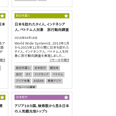
訪日外国人
日本
日本を訪れたタイ人、インドネシア
人、ベトナム人対象 旅行動向調査
2016年04月18日
るア
World Wide Systemは、2013年1月
カ国
から2015年12月の間に日本を訪れた
が
タイ人、インドネシア人、ベトナム人を対
象に旅行動向調査を実施しました...
続き
リサーチの続き
訪日外国人
日本旅行
観光地
旅行
タイ
インドネシア
ベトナム
アジア市場
ASEAN
東南アジア
グローバル調査
日本旅行
調
アジア10カ国、検索数から見る日本
の人気観光地トップ5