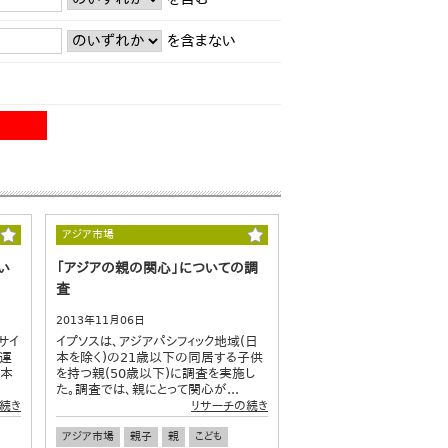
を含まない
アジア市場
い
「アジアの親の関心」についての調
査
2013年11月06日
サイ
イプソスは、アジアパシフィック地域(日
を運
本を除く)の21歳以下の同居する子供
、本
を持つ親(50歳以下)に調査を実施し
た。調査では、親にとって関心が...
続き
リサーチの続き
アジア市場
親子
親
こども