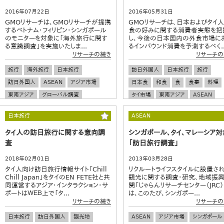
2016年07月22日
2016年05月31日
GMOリサーチは、GMOリサーチが提携
GMOリサーチは、日本およびタイ
するベトナム・フィリピン・シンガポール
食の好みに関する消費者実態を把
のモニターを対象に「海外旅行に関す
し、今後の日本国内の外食市場に
る意識調査」を実施いたしま...
るインバウンド消費を予測するべく..
リサーチの続き
リサーチの
旅行
海外旅行
日本旅行
訪日外国人
日本旅行
旅行
訪日外国人
ASEAN
アジア市場
日本食
和食
食
食事
料理
東南アジア
グローバル調査
タイ市場
東南アジア
ASEAN
アジア市場
グローバル調査
日本旅行
ASEAN
タイ人の訪日旅行に関する意向調
シンガポール、タイ、マレーシア対
査
「訪日旅行調査」
2018年02月01日
2013年03月28日
タイ人向け訪日旅行情報サイト「Chill
リクルートライフスタイルに設置さ
Chill Japan」をタイのEN FETE社と共
観光に関する調査・研究、地域振
同運営するアジア・インタラクション・サ
関「じゃらんリサーチセンター（JRC）
ポートはＷＥＢ上で「タ...
は、このたび、シンガポー...
リサーチの続き
リサーチの
日本旅行
訪日外国人
観光地
ASEAN
アジア市場
シンガポール