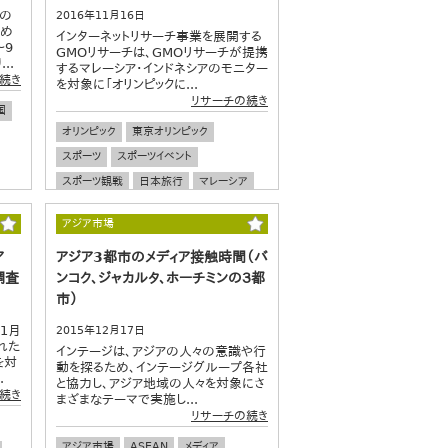
者の
2016年11月16日
とめ
インターネットリサーチ事業を展開する
～9
GMOリサーチは、GMOリサーチが提携
..
するマレーシア・インドネシアのモニター
続き
を対象に「オリンピックに...
リサーチの続き
国
オリンピック
東京オリンピック
スポーツ
スポーツイベント
スポーツ観戦
日本旅行
マレーシア
インドネシア
ASEAN
アジア市場
グローバル調査
ア
アジア3都市のメディア接触時間（バ
調査
ンコク、ジャカルタ、ホーチミンの３都
市）
年1月
2015年12月17日
れた
インテージは、アジアの人々の意識や行
を対
動を探るため、インテージグループ各社
.
と協力し、アジア地域の人々を対象にさ
続き
まざまなテーマで実施し...
リサーチの続き
アジア市場
ASEAN
メディア