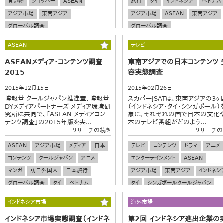
買い物
ショッパー
ASEAN
旅行
タイ
インドネシア
ベトナム
アジア市場
東南アジア
アジア市場
ASEAN
東南アジア
グローバル調査
グローバル調査
ASEAN
テレビ
ASEANメディア・コンテンツ調査
東南アジアでの日本コンテンツ 
2015
容実態調査
2015年12月15日
2015年02月26日
博報堂 クールジャパン推進室、博報堂
スカパーJSATは、東南アジアの3ヶ
DYメディアパートナーズ メディア環境研
（インドネシア・タイ・シンガポール）
究所は共同で、「ASEAN メディアコン
象に、それぞれの国で日本の文化
テンツ調査」の2015年版を実...
本のテレビ番組がどのよう...
リサーチの続き
リサーチの
ASEAN
アジア市場
メディア
日本
テレビ
コンテンツ
ドラマ
アニメ
コンテンツ
クールジャパン
アニメ
エンターテインメント
ASEAN
マンガ
訪日外国人
日本旅行
アジア市場
東南アジア
インドネシ
グローバル調査
タイ
ベトナム
タイ
シンガポールクールジャパン
インドネシア
海外市場
グローバル調査
インドネシア市場
海外市場
インドネシア市場実態調査（インドネ
第2回 インドネシア進出企業の