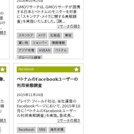
2016年03月25日
GMOリサーチは、GMOリサーチが提携
する日本とベトナムのモニターを対象
人の
に「スキンケア・メイクに関する実態調
握
査」を実施いたしました。【調...
おけ
リサーチの続き
.
続き
スキンケア
メイク
化粧品
美容
買い物
ショッパー
情報情報
アジア市場
ASEAN
ベトナム
グローバル調査
Facebook
象、
ベトナムのFacebookユーザーの
利用実態調査
2015年11月24日
れた
ブレイク・フィールド社は、当社運営の
興機
Facebookページにおいて、2015年10
」
月に「ベトナムのFacebookユーザー
の利用実態調査」を実施。急成長...
続き
リサーチの続き
Facebook
SNS
海外市場