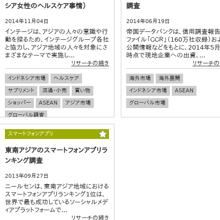
シア女性のヘルスケア事情）
調査
2014年11月04日
2014年06月19日
インテージは、アジアの人々の意識や行
帝国データバンクは、信用調査報
動を探るため、インテージグループ各社
ファイル「ＣＣＲ」（160万社収録）お
と協力し、アジア地域の人々を対象にさ
公開情報などをもとに、2014年5
まざまなテーマで実施し...
時点で現地企業への出資、...
リサーチの続き
リサーチの
インドネシア市場
ヘルスケア
海外市場
海外展開
サプリメント
流通・小売
買い物
インドネシア市場
ASEAN
ショッパー
ASEAN
アジア市場
グローバル市場
グローバル調査
スマートフォンアプリ
東南アジアのスマートフォンアプリラ
ンキング調査
2013年09月27日
ニールセンは、東南アジア地域における
スマートフォンアプリランキング1位は、
世界で最も成功しているソーシャルメデ
ィアプラットフォームで...
リサーチの続き