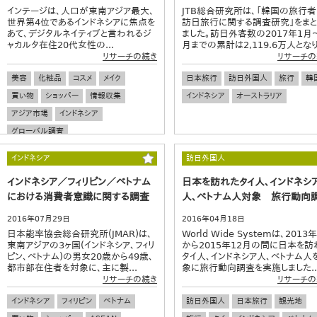
インテージは、人口が東南アジア最大、
JTB総合研究所は、「韓国の旅行
世界第4位であるインドネシアに焦点を
訪日旅行に関する調査研究」をま
あて、デジタルネイティブと言われるジ
ました。訪日外客数の2017年1月
ャカルタ在住20代女性の...
月までの累計は2,119.6万人となり.
リサーチの続き
リサーチの
美容
化粧品
コスメ
メイク
日本旅行
訪日外国人
旅行
韓
買い物
ショッパー
情報収集
インドネシア
オーストラリア
アジア市場
インドネシア
グローバル調査
インドネシア
訪日外国人
インドネシア／フィリピン／ベトナム
日本を訪れたタイ人、インドネシ
における消費者意識に関する調査
人、ベトナム人対象 旅行動向
2016年07月29日
2016年04月18日
日本能率協会総合研究所(JMAR)は、
World Wide Systemは、2013
東南アジアの3ヶ国(インドネシア、フィリ
から2015年12月の間に日本を訪
ピン、ベトナム)の男女20歳から49歳、
タイ人、インドネシア人、ベトナム人
都市部在住者を対象に、主に製...
象に旅行動向調査を実施しました..
リサーチの続き
リサーチの
インドネシア
フィリピン
ベトナム
訪日外国人
日本旅行
観光地