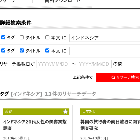
リサーチ
資料ダウンロード
詳細検索条件
タグ
タイトル
本文
に
タグ
タイトル
本文
に
リサーチ掲載日が
～
の間
上記条件で
リサーチ検索
タグ
[インドネシア]
13件のリサーチデータ
美容
日本旅行
インドネシア20代女性の美容実態
韓国の旅行者の訪日旅行に関
調査
調査研究
2018年06月15日
2017年10月30日