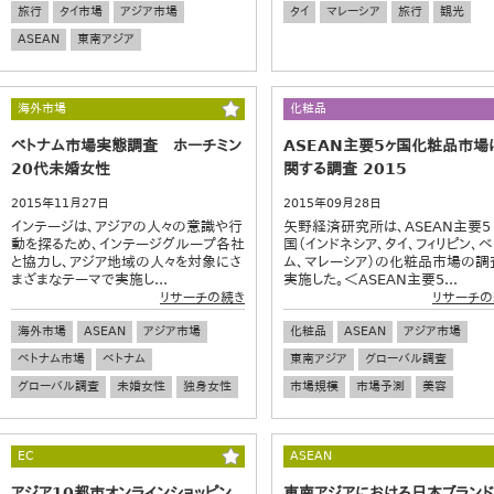
旅行
タイ市場
アジア市場
タイ
マレーシア
旅行
観光
ASEAN
東南アジア
海外市場
化粧品
ベトナム市場実態調査 ホーチミン
ASEAN主要5ヶ国化粧品市場
20代未婚女性
関する調査 2015
2015年11月27日
2015年09月28日
インテージは、アジアの人々の意識や行
矢野経済研究所は、ASEAN主要5
動を探るため、インテージグループ各社
国（インドネシア、タイ、フィリピン、ベ
と協力し、アジア地域の人々を対象にさ
ム、マレーシア）の化粧品市場の調
まざまなテーマで実施し...
実施した。＜ASEAN主要5...
リサーチの続き
リサーチの
海外市場
ASEAN
アジア市場
化粧品
ASEAN
アジア市場
ベトナム市場
ベトナム
東南アジア
グローバル調査
グローバル調査
未婚女性
独身女性
市場規模
市場予測
美容
EC
ASEAN
アジア10都市オンラインショッピン
東南アジアにおける日本ブランド