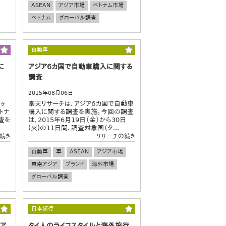
ASEAN
アジア市場
ベトナム市場
ベトナム
グローバル調査
自動車
に
アジア６カ国で自動車購入に関する
調査
2015年08月06日
 ヶ
楽天リサーチは、アジア６カ国で自動車
トナ
購入に関する調査を実施。今回の調査
査を
は、2015年6月19日（金）から30日
(火)の11日間、調査対象国（タ...
続き
リサーチの続き
自動車
車
ASEAN
アジア市場
東南アジア
ブランド
海外市場
グローバル調査
日本旅行
ア
タイ人のライフスタイルと海外旅行