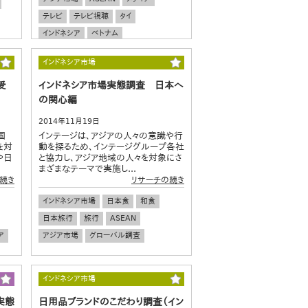
テレビ
テレビ視聴
タイ
インドネシア
ベトナム
グローバル調査
インドネシア市場
受
インドネシア市場実態調査 日本へ
の関心編
2014年11月19日
国
インテージは、アジアの人々の意識や行
を対
動を探るため、インテージグループ各社
や日
と協力し、アジア地域の人々を対象にさ
まざまなテーマで実施し...
続き
リサーチの続き
インドネシア市場
日本食
和食
日本旅行
旅行
ASEAN
ア
アジア市場
グローバル調査
インドネシア市場
実態
日用品ブランドのこだわり調査（イン