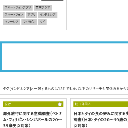
スマートフォンアプリ
東南アジア
スマートフォン
アプリ
インドネシア
マレーシア
フィリピン
タイ
タグ[インドネシア]と一致するものは13件でした。以下のリサーチも関係あるかも
旅行
訪日外国人
海外旅行に関する意識調査（ベトナ
日本とタイの食の好みに関する
ム・フィリピン・シンガポールの20～
調査（日本・タイの20～49歳の
39歳男女対象）
女対象）