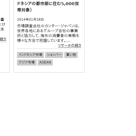
ドネシアの都市部に住む5,000世
帯対象）
告書
2014年01月28日
よび
市場調査会社のカンター・ジャパンは、
月末
世界各地にあるグループ会社の事業
所と協力して、海外の消費者の実態を
続き
様々な方法で把握しています。...
リサーチの続き
インドネシア市場
ショッパー
買い物
アジア市場
ASEAN