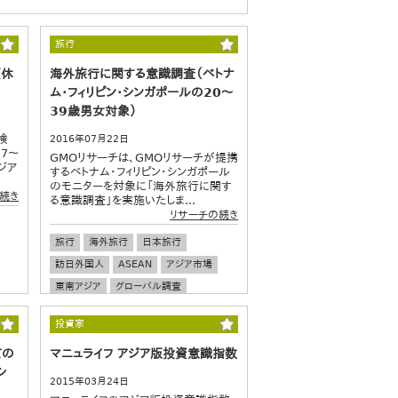
旅行
夏休
海外旅行に関する意識調査（ベトナ
ム・フィリピン・シンガポールの20～
39歳男女対象）
検
2016年07月22日
7～
GMOリサーチは、GMOリサーチが提携
ジア
するベトナム・フィリピン・シンガポール
のモニターを対象に「海外旅行に関す
続き
る意識調査」を実施いたしま...
リサーチの続き
旅行
海外旅行
日本旅行
訪日外国人
ASEAN
アジア市場
東南アジア
グローバル調査
投資家
ての
マニュライフ アジア版投資意識指数
シ
2015年03月24日