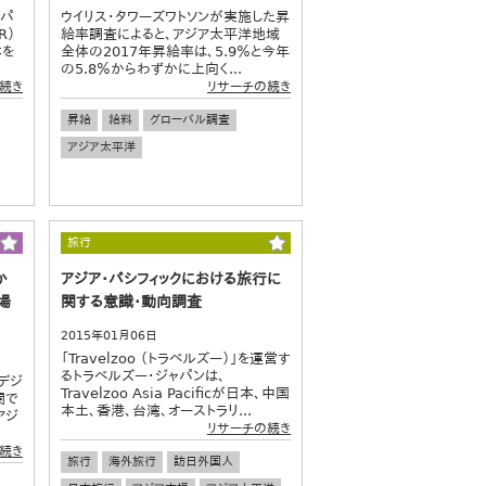
アパ
ウイリス・タワーズワトソンが実施した昇
R）
給率調査によると、アジア太平洋地域
本を
全体の2017年昇給率は、5.9％と今年
の5.8％からわずかに上向く...
続き
リサーチの続き
昇給
給料
グローバル調査
アジア太平洋
旅行
か
アジア・パシフィックにおける旅行に
場
関する意識・動向調査
2015年01月06日
「Travelzoo （トラベルズー）」を運営す
るトラベルズー・ジャパンは、
のデジ
Travelzoo Asia Pacificが日本、中国
関で
本土、香港、台湾、オーストラリ...
アジ
リサーチの続き
続き
旅行
海外旅行
訪日外国人