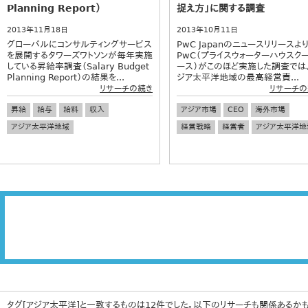
Planning Report）
捉え方」に関する調査
2013年11月18日
2013年10月11日
グローバルにコンサルティングサービス
PwC Japanのニュースリリースより
を展開するタワーズワトソンが毎年実施
PwC（プライスウォーターハウスク
している昇給率調査（Salary Budget
ース）がこのほど実施した調査では
Planning Report）の結果を...
ジア太平洋地域の最高経営責...
リサーチの続き
リサーチの
昇給
給与
給料
収入
アジア市場
CEO
海外市場
アジア太平洋地域
経営戦略
経営者
アジア太平洋地
タグ[アジア太平洋]と一致するものは12件でした。以下のリサーチも関係あるかも