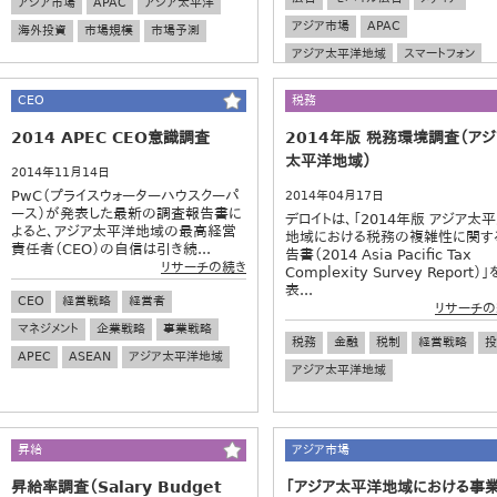
アジア市場
APAC
アジア太平洋
アジア市場
APAC
海外投資
市場規模
市場予測
アジア太平洋地域
スマートフォン
デジタルマーケティング
CEO
税務
2014 APEC CEO意識調査
2014年版 税務環境調査（アジ
太平洋地域）
2014年11月14日
PwC（プライスウォーターハウスクーパ
2014年04月17日
ース）が発表した最新の調査報告書に
デロイトは、「2014年版 アジア太
よると、アジア太平洋地域の最高経営
地域における税務の複雑性に関す
責任者（CEO）の自信は引き続...
告書（2014 Asia Pacific Tax
リサーチの続き
Complexity Survey Report）
表...
CEO
経営戦略
経営者
リサーチの
マネジメント
企業戦略
事業戦略
税務
金融
税制
経営戦略
投
APEC
ASEAN
アジア太平洋地域
アジア太平洋地域
昇給
アジア市場
昇給率調査（Salary Budget
「アジア太平洋地域における事