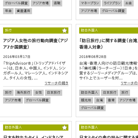
グローバル調査
アジア市場
退職
マネープラン
ライフプラン
お金
年金
資産運用
アジア市場
グローバル調査
旅行
訪日外国人
アジア人女性の旅行動向調査（アジ
「訪日旅行」に関する調査（台湾
ア7か国調査）
香港人対象）
2016年03月17日
2018年08月28日
「TripAdvisor®」（トリップアドバイザ
台湾・香港人向けの訪日観光情報
ー）は、日本人、中国人、インド人、シン
ト「樂吃購（ラーチーゴー）！日本」
ガポール人、マレーシア人、インドネシア
営するジーリーメディアグループは
人、タイ人の女性、...
サイト上でユーザーを対...
リサーチの続き
リサーチの
旅行
海外旅行
女性
日本旅行
訪日外国人
日本旅行
旅行
アジア市場
グローバル調査
観光地
台湾
香港
アジア市場
グローバル調査
訪日外国人
訪日外国人
日本を訪れたタイ人、インドネシア
日本とタイの食の好みに関する