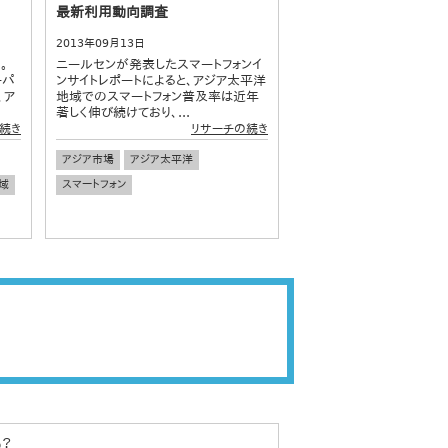
最新利用動向調査
2013年09月13日
。
ニールセンが発表したスマートフォンイ
ーパ
ンサイトレポートによると、アジア太平洋
、ア
地域でのスマートフォン普及率は近年
著しく伸び続けており、...
続き
リサーチの続き
アジア市場
アジア太平洋
域
スマートフォン
？