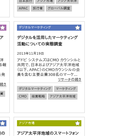
日本旅行
アジア市場
アジア太平洋
APAC
旅行者
グローバル調査
デジタルマーケティング
ア
デジタルを活用したマーケティング
活動についての実態調査
2013年11月19日
平洋
アドビ システムズはCMO カウンシルと
る報
共同で、日本およびアジア太平洋地域
（以下、APAC）のCMOカウンシルの会
」を発
員を含む主要企業308名のマーケ...
リサーチの続き
続き
デジタルマーケティング
マーケティング
資
CMO
経営戦略
アジア太平洋地域
アジア市場
業の
アジア太平洋地域のスマートフォン