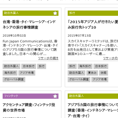
訪日外国人
旅行
台湾・香港・タイ・マレーシア・インド
「2015年アジア人が行きたい
ネシアの旅行事情調査
み旅行先トップ10
2018年10月02日
2015年07月13日
Fun Japan Communicationsは、香
スカイスキャナーリミテッドは、旅行
港・インドネシア・マレーシア・台湾・タイ
索サイト「スカイスキャナー」を使い、
のアジア５カ国の旅行事情について調
8月を出発日として東および東南ア
査しました。日本への関心が...
諸国＊1のユーザーに最...
リサーチの続き
リサーチの
訪日外国人
日本旅行
旅行
旅行
海外旅行
日本旅行
海外旅行
アジア市場
訪日外国人
夏休み
休暇
グローバル調査
グローバル調査
アジア市場
フィンテック
訪日外国人
アクセンチュア調査：フィンテック投
アジア５カ国の旅行事情につい
資の世界市場
調査（香港・インドネシア・マレー
ア・台湾・タイ）