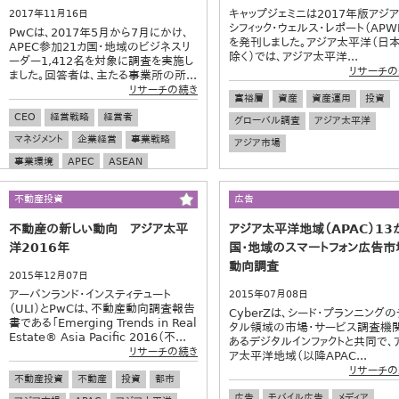
キャップジェミニは2017年版アジ
2017年11月16日
シフィック・ウェルス・レポート（APW
PwCは、2017年5月から7月にかけ、
を発刊しました。アジア太平洋（日
APEC参加21カ国・地域のビジネスリ
除く）では、アジア太平洋...
ーダー1,412名を対象に調査を実施し
リサーチの
ました。回答者は、主たる事業所の所...
リサーチの続き
富裕層
資産
資産運用
投資
CEO
経営戦略
経営者
グローバル調査
アジア太平洋
マネジメント
企業経営
事業戦略
アジア市場
事業環境
APEC
ASEAN
アジア太平洋地域
海外投資
不動産投資
広告
海外市場
グローバル調査
不動産の新しい動向 アジア太平
アジア太平洋地域（APAC）13
洋2016年
国・地域のスマートフォン広告市
動向調査
2015年12月07日
アーバンランド・インスティテュート
2015年07月08日
（ULI）とPwCは、不動産動向調査報告
CyberZは、シード・プランニング
書である「Emerging Trends in Real
タル領域の市場・サービス調査機
Estate® Asia Pacific 2016（不...
あるデジタルインファクトと共同で、
リサーチの続き
ア太平洋地域（以降APAC...
リサーチの
不動産投資
不動産
投資
都市
広告
モバイル広告
メディア