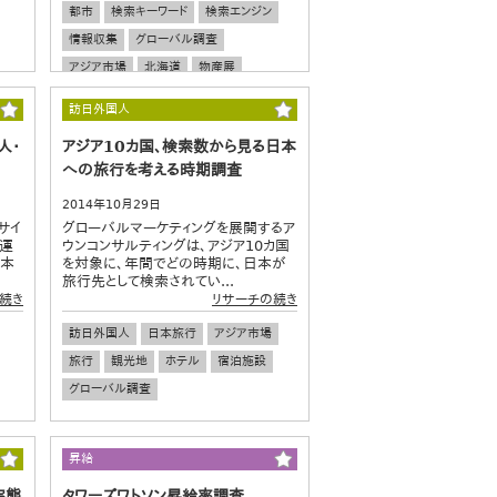
都市
検索キーワード
検索エンジン
情報収集
グローバル調査
アジア市場
北海道
物産展
訪日外国人
人・
アジア10カ国、検索数から見る日本
への旅行を考える時期調査
2014年10月29日
サイ
グローバルマーケティングを展開するア
を運
ウンコンサルティングは、アジア10カ国
、本
を対象に、年間でどの時期に、日本が
旅行先として検索されてい...
続き
リサーチの続き
訪日外国人
日本旅行
アジア市場
旅行
観光地
ホテル
宿泊施設
グローバル調査
昇給
実態
タワーズワトソン昇給率調査