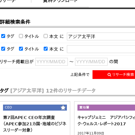
リサーチ
資料ダウンロード
詳細検索条件
タグ
タイトル
本文
に
タグ
タイトル
本文
に
リサーチ掲載日が
～
の間
上記条件で
リサーチ検索
タグ
[アジア太平洋]
12件のリサーチデータ
CEO
富裕層
第7回APEC CEO年次調査
キャップジェミニ アジアパシフィ
（APEC参加21カ国・地域のビジネ
ク・ウェルス・レポート2017
スリーダー対象）
2017年11月09日