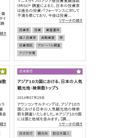
マニュライフのアジア版投資意識指数
(MISI)* 調査によると、日本の投資家
は過去の投資パフォーマンスに対して
は、香
不満を感じており、今後は投資...
タイ
リサーチの続き
て調
投資家
投資
資産運用
続き
個人投資家
金融資産
株
投資信託
グローバル調査
アジア市場
日本旅行
指数
アジア10カ国における、日本の人気
観光地・検索数トップ5
2014年07月29日
ュラ
アウンコンサルティングは、アジア10カ
査
国における日本の人気観光地の検索
借金
数を調査いたしました。※アジア10カ国
には国と地域を含みます。【調...
続き
リサーチの続き
日本旅行
観光地
訪日外国人