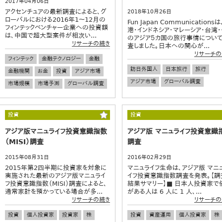
2017年04月06日
アクセンチュアの最新調査によると、グ
2018年10月26日
ローバルにおける2016年1～12月の
Fun Japan Communications
フィンテックベンチャー企業への投資額
港・インドネシア・マレーシア・台湾・
は、中国で超大型案件が相次い...
のアジア５カ国の旅行事情につい
リサーチの続き
査しました。日本への関心が...
リサーチの
フィンテック
金融テクノロジー
金融
訪日外国人
日本旅行
旅行
金融機関
お金
投資
アジア市場
アジア市場
グローバル調査
市場規模
市場予測
グローバル調査
投資
投資
アジア版マニュライフ投資意識指数
アジア版 マニュライフ投資意識
（MISI）調査
調査
2015年08月31日
2016年02月29日
2015年第2四半期に投資家を対象に
マニュライフ生命は、アジア版 マニ
実施された最新のアジア版マニュライ
イフ投資意識指数調査を発表。【調
フ投資意識指数（MISI）調査によると、
結果サマリー】■ 日本人投資家で
通常家計を預かっている場合が多...
がある人は 6 人に 1 人、...
リサーチの続き
リサーチの
投資
個人投資家
投資家
株
投資
資産運用
個人投資家
株