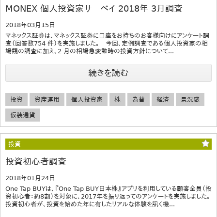
MONEX 個人投資家サーベイ 2018年 3月調査
2018年03月15日
マネックス証券は、マネックス証券に口座をお持ちのお客様向けにアンケート調
査（回答数754 件）を実施しました。 今回、定例調査である個人投資家の相
場観の調査に加え、2 月の相場急変動時の投資方針について...
続きを読む
投資
資産運用
個人投資家
株
為替
経済
景況感
仮装通貨
投資
投資初心者調査
2018年01月24日
One Tap BUYは、『One Tap BUY日本株』アプリを利用している顧客全員（投
資初心者：約8割）を対象に、2017年を振り返ってのアンケートを実施しました。
投資初心者が、投資を始めた年に有したリアルな体験を訊く機...