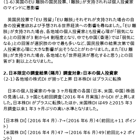
（1-6）英国のEU 離脱の国民投票、「離脱」が支持されれば個人投資家
のマインドに悪影響
英国民投票で「EU 残留」「EU 離脱」それぞれが支持された場合の自
身の投資意欲および予想される世界経済への影響を尋ねました。「EU 離
脱」が支持された場合、各地域の個人投資家とも投資心理が「弱気にな
る」との回答が3 割から4 割程度となり、中でも中国（香港）では「弱気に
なる」との回答が選択肢の中で最も多いなど、国民投票の結果次第で個
人投資家心理に大きな影響が出そうなことがわかりました。また「EU 離
脱」が支持された場合、各地域とも「世界経済が悪化すると思う」との回
答が3 割以上となりました。
2．日本限定の調査結果（隔月） 調査対象：日本の個人投資家
（2-1）各地域の株式DI が揃って上昇 日本株DI はプラスに転換
日本の個人投資家の今後 3 ヶ月程度の各国（日本、米国、中国）株価
の見通しは、3 ヶ国とも前回調査（2016 年4 月実施）からDI が上昇しま
した。日本株DI がプラスに転換したほか、米国株DI は49 と2015 年3
月調査以来1 年3 ヶ月ぶりの高い水準となりました。
【日本株 DI】（2016 年4 月）-7→（2016 年6 月）4（前回比+11 ポイン
ト）
【米国株 DI】（2016 年4 月）47 →（2016 年6 月）49（前回比+2 ポイ
ント）