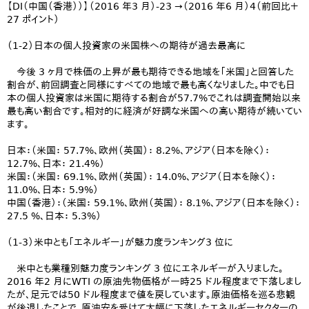
【DI（中国（香港））】（2016 年3 月）-23 →（2016 年6 月）4（前回比＋
27 ポイント）
（1-2）日本の個人投資家の米国株への期待が過去最高に
今後 3 ヶ月で株価の上昇が最も期待できる地域を「米国」と回答した
割合が、前回調査と同様にすべての地域で最も高くなりました。中でも日
本の個人投資家は米国に期待する割合が57.7%でこれは調査開始以来
最も高い割合です。相対的に経済が好調な米国への高い期待が続いてい
ます。
日本：（米国： 57.7%、欧州（英国）： 8.2%、アジア（日本を除く）：
12.7%、日本： 21.4%）
米国：（米国： 69.1%、欧州（英国）： 14.0%、アジア（日本を除く）：
11.0%、日本： 5.9%）
中国（香港）：（米国： 59.1%、欧州（英国）： 8.1%、アジア（日本を除く）：
27.5 %、日本： 5.3%）
（1-3）米中とも「エネルギー」が魅力度ランキング3 位に
米中とも業種別魅力度ランキング 3 位にエネルギーが入りました。
2016 年2 月にWTI の原油先物価格が一時25 ドル程度まで下落しまし
たが、足元では50 ドル程度まで値を戻しています。原油価格を巡る悲観
が後退したことで、原油安を受けて大幅に下落したエネルギーセクターの