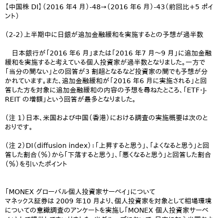
【中国株 DI】（2016 年4 月）-48→（2016 年6 月）-43（前回比+5 ポイ
ント）
（2-2）上半期中に日銀が追加金融緩和を実施するとの予想が過半数
日本銀行が「2016 年6 月」または「2016 年7 月～9 月」に追加金融
緩和を実施すると考えている個人投資家が過半数となりました。一方で
「当分の間ない」との回答が3 割超となるなど投資家の間でも予想が分
かれています。また、追加金融緩和が「2016 年6 月に実施される」と回
答した方を対象に追加金融緩和の内容の予想を尋ねたところ、「ETF・J-
REIT の増額」という回答が最多となりました。
（注 1）日本、米国および中国（香港）における調査の実施概要は次のと
おりです。
（注 2）DI（diffusion index）：「上昇すると思う」、「よくなると思う」と回
答した割合（％）から「下落すると思う」、「悪くなると思う」と回答した割合
（％）を引いたポイント
「MONEX グローバル個人投資家サーベイ」について
マネックス証券は 2009 年10 月より、個人投資家を対象として相場環境
についての意識調査のアンケートを実施し「MONEX 個人投資家サーベ