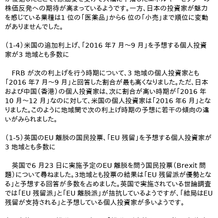
株価反発への期待が高まっているようです。一方、日本の投資家が魅力
を感じている業種は1 位の「医薬品」から6 位の「小売」まで順位に変動
がありませんでした。
（1-4）米国の追加利上げ、「2016 年7 月～9 月」を予想する個人投資
家が3 地域とも多数に
FRB が次の利上げを行う時期について、3 地域の個人投資家とも
「2016 年7 月～9 月」と回答した割合が最も高くなりました。ただ、日本
および中国（香港）の個人投資家は、次に割合が高い時期が「2016 年
10 月～12 月」なのに対して、米国の個人投資家は「2016 年6 月」とな
りました。このように地域間で次の利上げ時期の予想に若干の傾向の違
いがみられました。
（1-5）英国のEU 離脱の国民投票、「EU 残留」を予想する個人投資家が
3 地域とも多数に
英国で6 月23 日に実施予定のEU 離脱を問う国民投票（Brexit 問
題）について尋ねました。3地域とも投票の結果は「EU 残留派が優勢とな
る」と予想する回答が多数を占めました。英国で実施されている世論調査
では「EU 残留派」と「EU 離脱派」が拮抗しているようですが、「結局はEU
残留が支持される」と予想している個人投資家が多いようです。