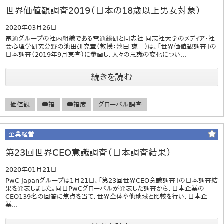
世界価値観調査2019（日本の18歳以上男女対象）
2020年03月26日
電通グループの社内組織である電通総研と同志社 同志社大学のメディア・社
会心理学研究分野の池田研究室（教授：池田 謙一）は、「世界価値観調査」の
日本調査（2019年9月実査）に参画し、人々の意識の変化につい...
続きを読む
価値観
幸福
幸福度
グローバル調査
企業経営
第23回世界CEO意識調査（日本調査結果）
2020年01月21日
PwC Japanグループは1月21日、「第23回世界CEO意識調査」の日本調査結
果を発表しました。同日PwCグローバルが発表した調査から、日本企業の
CEO139名の回答に焦点を当て、世界全体や他地域と比較を行い、日本企
業...