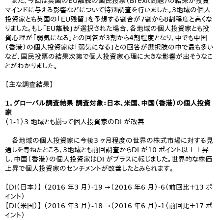
また、今回は英国のEU離脱の国民投票（Brexit問題）の結果が投資
マインドに与える影響などについて特別調査を行いました。3地域の個人
投資家とも英国の「EU残留」を予想する割合が7割から8割程度と高くな
りました。もし「EU離脱」が選択された場合、各地域の個人投資家とも投
資心理が「弱気になる」との回答が3割から4割程度となり、中でも中国
（香港）の個人投資家は「弱気になる」との回答が選択肢の中で最も多い
など、国民投票の結果次第で個人投資家心理に大きな影響が出そうなこ
とがわかりました。
【主な調査結果】
1．グローバル調査結果 調査対象：日本、米国、中国（香港）の個人投資
家
（1-1）3 地域とも揃って個人投資家のDI が改善
各地域の個人投資家に今後3 ヶ月程度の世界の株式市場に対する見
通しを尋ねたところ、3地域とも前回調査からDI が10 ポイント以上上昇
し、中国（香港）の個人投資家はDI がプラスに転じました。世界的な株価
上昇で個人投資家のセンチメントが改善したとみられます。
【DI（日本）】 （2016 年3 月）-19 →（2016 年6 月）-6（前回比＋13 ポ
イント）
【DI（米国）】 （2016 年3 月）-18 →（2016 年6 月）-1（前回比＋17 ポ
イント）