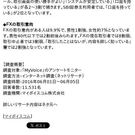
ール、取引画面の使い勝手がよい」「システムが安定している」「口座を持
っている」が各2～3割で続きます。SBI証券主利用者では、「口座を持って
いる」が2位となっています。
◆ＦＸの取引意向
ＦＸの取引意向がある人は9.9％で、男性1割強、女性約7％となっていま
す。男性40代以下では2割前後みられます。ＦＸの現在取引者では8割弱、
取引中止者では3割弱、「取引したことはないが、内容を詳しく知っている」
層では2割強となっています。
【調査概要】
調査対象：「MyVoice」のアンケートモニター
調査方法：インターネット調査（ネットリサーチ）
調査時期：2016年06月01日～06月05日
回答者数：11,531名
調査機関：マイボイスコム株式会社
詳しいリサーチ内容はネタ元へ
[
マイボイスコム
]