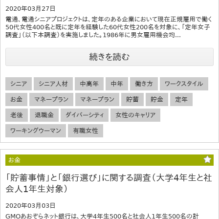
2020年03月27日
電通、電通シニアプロジェクトは、定年のある企業において現在正規雇用で働く
50代女性400名と既に定年を経験した60代女性200名を対象に、「定年女子
調査」（以下本調査）を実施しました。1986年に男女雇用機会均...
続きを読む
シニア
シニア人材
中高年
中年
働き方
ワークスタイル
お金
マネープラン
マネープラン
貯蓄
貯金
定年
老後
退職金
ダイバーシティ
女性のキャリア
ワーキングウーマン
有職女性
お金
「貯蓄事情」と「銀行選び」に関する調査（大学4年生と社
会人1年生対象）
2020年03月03日
GMOあおぞらネット銀行は、大学4年生500名と社会人1年生500名の計