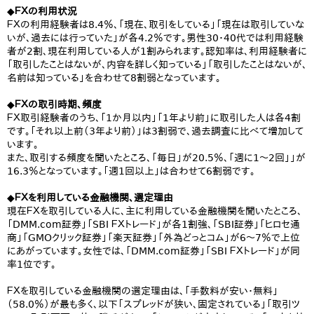
◆ＦＸの利用状況
ＦＸの利用経験者は8.4％、「現在、取引をしている」「現在は取引していな
いが、過去には行っていた」が各4.2％です。男性30・40代では利用経験
者が2割、現在利用している人が1割みられます。認知率は、利用経験者に
「取引したことはないが、内容を詳しく知っている」「取引したことはないが、
名前は知っている」を合わせて8割弱となっています。
◆ＦＸの取引時期、頻度
ＦＸ取引経験者のうち、「1か月以内」「1年より前」に取引した人は各4割
です。「それ以上前（3年より前）」は3割弱で、過去調査に比べて増加して
います。
また、取引する頻度を聞いたところ、「毎日」が20.5％、「週に1～2回」」が
16.3％となっています。「週1回以上」は合わせて6割弱です。
◆ＦＸを利用している金融機関、選定理由
現在ＦＸを取引している人に、主に利用している金融機関を聞いたところ、
「DMM.com証券」「SBI ＦＸトレード」が各1割強、「SBI証券」「ヒロセ通
商」「GMOクリック証券」「楽天証券」「外為どっとコム」が6～7％で上位
にあがっています。女性では、「DMM.com証券」「SBI ＦＸトレード」が同
率1位です。
ＦＸを取引している金融機関の選定理由は、「手数料が安い・無料」
（58.0％）が最も多く、以下「スプレッドが狭い、固定されている」「取引ツ