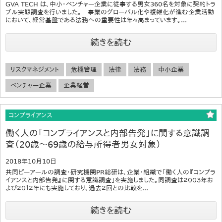
GVA TECH は、中小・ベンチャー企業に従事する男女360名を対象に契約トラ
ブル実態調査を行いました。 事業のグローバル化や複雑化が進む企業活動
において、経営基盤である法務への重要性は年々高まっています。...
続きを読む
リスクマネジメント
危機管理
法律
法務
中小企業
ベンチャー企業
企業経営
コンプライアンス
働く人の「コンプライアンスと内部告発」に関する意識調
査（20歳～69歳の給与所得者男女対象）
2018年10月10日
共同ピーアールの調査・研究機関PR総研は、企業・組織で「働く人の『コンプラ
イアンスと内部告発』に関する意識調査」を実施しました。同調査は２００３年お
よび２０１２年にも実施しており、過去２回との比較を...
続きを読む