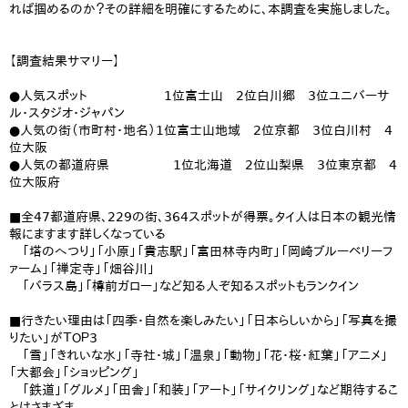
れば掴めるのか？その詳細を明確にするために、本調査を実施しました。
【調査結果サマリー】
​●人気スポット 1位富士山 2位白川郷 3位ユニバーサ
ル・スタジオ・ジャパン
​●人気の街（市町村・地名）1位富士山地域 2位京都 3位白川村 4
位大阪
●人気の都道府県 1位北海道 2位山梨県 3位東京都 4
位大阪府
■全47都道府県、229の街、364スポットが得票。タイ人は日本の観光情
報にますます詳しくなっている
​ 「塔のへつり」「小原」「貴志駅」「富田林寺内町」「岡崎ブルーベリーフ
ァーム」「禅定寺」「畑谷川」
「バラス島」「樽前ガロー」など知る人ぞ知るスポットもランクイン
■行きたい理由は「四季・自然を楽しみたい」「日本らしいから」「写真を撮
りたい」がＴＯＰ3
「雪」「きれいな水」「寺社・城」「温泉」「動物」「花・桜・紅葉」「アニメ」
「大都会」「ショッピング」
​ 「鉄道」「グルメ」「田舎」「和装」「アート」「サイクリング」など期待するこ
とはさまざま