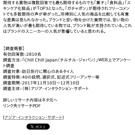
期待する買物は複数回答でも最も期待するものでも「菓子」「食料品」「ス
キンケア化粧品」がＴＯＰ3となった。「ガチャポン」が期待されフリーコメン
トでも多数期待の声が挙がった。所得別に人気の商品を比較しても有意
な差異は見られなかった。ブランドと安い物を分けた質問では、安い物の
人気が高いが最も期待している物では、ブランド靴が支持されている。これ
はブランドのスニーカーの人気が影響していると思われる。
【調査概要】
有効回答数：2810名
​調査方法：「Chill Chill Japan（チルチル・ジャパン）」ＷＥＢ上でアンケー
ト調査
調査対象：訪日旅行に関心のあるタイ人
​調査特徴：40の設問、選択式、記述式フリーアンサー等
​調査期間：2017年11月10日～12月10日
調査主体：（株）アジア・インタラクション・サポート
詳しいリサーチ内容はネタ元へ
リンク先リサーチPDF
[
アジア・インタラクション・サポート
]