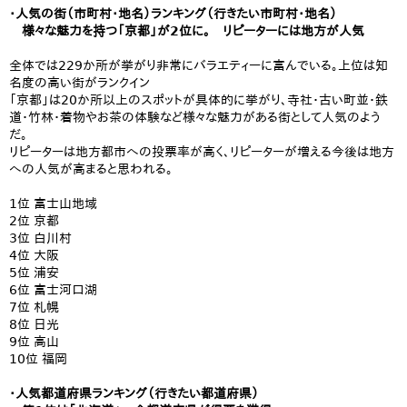
・人気の街（市町村・地名）ランキング（行きたい市町村・地名）
様々な魅力を持つ「京都」が2位に。 リピーターには地方が人気
全体では229か所が挙がり非常にバラエティーに富んでいる。上位は知
名度の高い街がランクイン
​「京都」は20か所以上のスポットが具体的に挙がり、寺社・古い町並・鉄
道・竹林・着物やお茶の体験など様々な魅力がある街として人気のよう
だ。
リピーターは地方都市への投票率が高く、リピーターが増える今後は地方
への人気が高まると思われる。
1位 富士山地域
2位 京都
3位 白川村
4位 大阪
5位 浦安
6位 富士河口湖
7位 札幌
8位 日光
9位 高山
10位 福岡
・人気都道府県ランキング（行きたい都道府県）