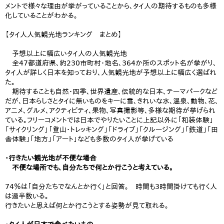
メントで様々な理由が挙がっていることから、タイ人の期待するものも多様
化していることがわかる。
【タイ人人気観光地ランキング まとめ】
予想以上に幅広いタイ人の人気観光地
全47都道府県、約230市町村・地名、364か所のスポット名が挙がり、
タイ人が詳しく日本を知っており、人気観光地が予想以上に幅広く選ばれ
た。
​ 期待することも自然・四季、世界遺産、伝統的な日本、テーマパークなど
だが、日本らしさとタイに無いものをキーに雪、きれいな水、温泉、動物、花、
アニメ、グルメ、アクティビティ、果物、写真撮影等、多様な期待が挙げられ
ている。フリーコメントでは日本でやりたいことに上記以外に「和装体験」
「サイクリング」「登山・トレッキング」「ドライブ」「クルージング」「鉄道」「田
舎体験」「地方」「アート」なども多数のタイ人が挙げている
・行きたい観光地が不便な場合
不便な場所でも、自分たちで何とか行こうと考えている。
74％は「自分たちでなんとか行く」と回答。 時間も3時間掛けても行く人
は過半数いる。
​行きたいと思えば何とか行こうとする姿勢が見て取れる。