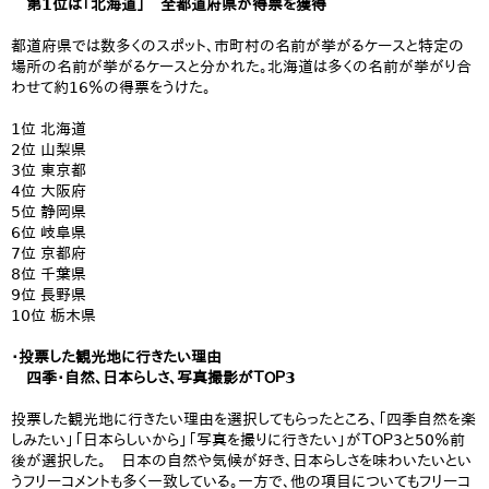
第1位は「北海道」 全都道府県が得票を獲得
都道府県では数多くのスポット、市町村の名前が挙がるケースと特定の
場所の名前が挙がるケースと分かれた。北海道は多くの名前が挙がり合
わせて約16％の得票をうけた。
1位 北海道
2位 山梨県
3位 東京都
4位 大阪府
5位 静岡県
6位 岐阜県
7位 京都府
8位 千葉県
9位 長野県
10位 栃木県
​・投票した観光地に行きたい理由​
​ 四季・自然、日本らしさ、写真撮影がＴＯＰ3
​投票した観光地に行きたい理由を選択してもらったところ、「四季自然を楽
しみたい」「日本らしいから」「写真を撮りに行きたい」がＴＯＰ3と50％前
後が選択した。 日本の自然や気候が好き、日本らしさを味わいたいとい
うフリーコメントも多く一致している。一方で、他の項目についてもフリーコ