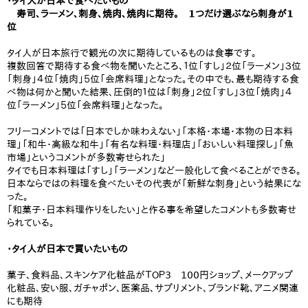
​・タイ人が日本で食べたいもの
​ 寿司、ラーメン、刺身、焼肉、焼肉に期待。 1つだけ選ぶなら刺身が1
位
タイ人が日本旅行で観光の次に期待しているものは食事です。
複数回答で期待する食べ物を聞いたところ、１位「すし」２位「ラーメン」３位
「刺身」４位「焼肉」５位「会席料理」となった。その中でも、最も期待する食
べ物は何かと聞いた結果、圧倒的１位は「刺身」２位「すし」３位「焼肉」４
位「ラーメン」５位「会席料理」となった。
​フリーコメントでは「日本でしか味わえない」「本格・本場・本物の日本料
理」「和牛・高級な和牛」「有名な料理・料理店」「おいしい料理探し」「魚
市場」というコメントが多数寄せられた」
タイでも日本料理は「すし」「ラーメン」など一般化して食べることができる。
日本ならではの料理を食べたいその代表が「新鮮な刺身」という結果にな
った。
「和菓子・日本料理作りをしたい」と作る事を希望したコメントも多数寄せ
られている。
・タイ人が日本で買いたいもの
菓子、食料品、スキンケア化粧品がＴＯＰ3 100円ショップ、メークアップ
化粧品、安い服、ガチャポン、医薬品、サプリメント、ブランド靴、アニメ関連
にも期待