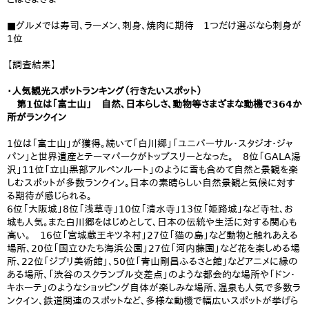
■グルメでは寿司、ラーメン、刺身、焼肉に期待 1つだけ選ぶなら刺身が
1位
【調査結果】
・人気観光スポットランキング（行きたいスポット）
​ 第1位は「富士山」 自然、日本らしさ、動物等さまざまな動機で364か
所がランクイン
​1位は「富士山」が獲得。続いて「白川郷」「ユニバーサル・スタジオ・ジャ
パン」と世界遺産とテーマパークがトップスリーとなった。 8位「GALA湯
沢」11位「立山黒部アルペンルート」のように雪も含めて自然と景観を楽
しむスポットが多数ランクイン。日本の素晴らしい自然景観と気候に対す
る期待が感じられる。
​6位「大阪城」8位「浅草寺」10位「清水寺」13位「姫路城」など寺社、お
城も人気。また白川郷をはじめとして、日本の伝統や生活に対する関心も
高い。 16位「宮城蔵王キツネ村」27位「猫の島」など動物と触れあえる
場所、20位「国立ひたち海浜公園」27位「河内藤園」など花を楽しめる場
所、22位「ジブリ美術館」、​50位「青山剛昌ふるさと館」などアニメに縁の
ある場所、「渋谷のスクランブル交差点」のような都会的な場所や「ドン・
キホーテ」のようなショッピング自体が楽しみな場所、温泉も人気で多数ラ
ンクイン、鉄道関連のスポットなど、多様な動機で幅広いスポットが挙げら