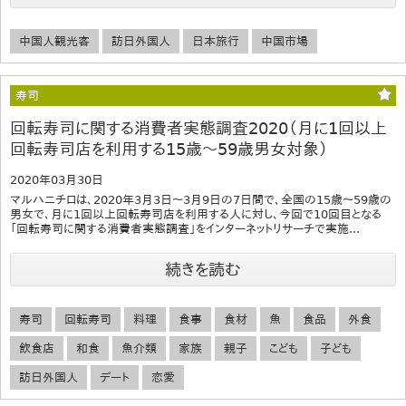
中国人観光客
訪日外国人
日本旅行
中国市場
寿司
回転寿司に関する消費者実態調査2020（月に1回以上
回転寿司店を利用する15歳～59歳男女対象）
2020年03月30日
マルハニチロは、2020年3月3日～3月9日の7日間で、全国の15歳～59歳の
男女で、月に1回以上回転寿司店を利用する人に対し、今回で10回目となる
「回転寿司に関する消費者実態調査」をインターネットリサーチで実施...
続きを読む
寿司
回転寿司
料理
食事
食材
魚
食品
外食
飲食店
和食
魚介類
家族
親子
こども
子ども
訪日外国人
デート
恋愛