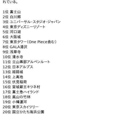
れている。
1位 富士山
2位 白川郷
3位 ユニバーサル・スタジオ・ジャパン
4位 東京ディズニーリゾート
5位 河口湖
6位 大阪城
7位 東京タワー（One Piece含む）
8位 GALA湯沢
9位 浅草寺
10位 清水寺
11位 立山黒部アルペンルート
12位 日本アルプス
13位 姫路城
14位 上高地
15位 伏見稲荷
16位 宮城蔵王キツネ村
17位 富士急ハイランド
18位 嵐山の竹林
19位 小樽運河
20位 東京スカイツリー
20位 国立ひたち海浜公園