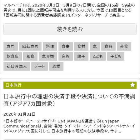
マルハニチロは、2020年3月3日～3月9日の7日間で、全国の15歳～59歳の
男女で、月に1回以上回転寿司店を利用する人に対し、今回で10回目となる
「回転寿司に関する消費者実態調査」をインターネットリサーチで実施...
続きを読む
寿司
回転寿司
料理
食事
食材
魚
食品
外食
飲食店
和食
魚介類
家族
親子
こども
子ども
訪日外国人
デート
恋愛
日本旅行
日本旅行中の理想の決済手段や決済についての不満調
査（アジア7カ国対象）
2020年01月31日
“日本好き”コミュニティサイト『FUN! JAPAN』を運営するFun Japan
Communicationsは、台湾・香港・タイ・マレーシア・インドネシア・ベトナム・イ
ンドのアジア7カ国に対して、日本旅行中の理想の決済手段や、今ま...