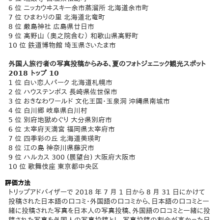
6 位 ニッカウヰスキー余市蒸溜所 北海道余市町
7 位 ひまわりの里 北海道北竜町
8 位 厳島神社 広島県廿日市
9 位 高野山 （奥之院含む） 和歌山県高野町
10 位 鉄道博物館 埼玉県さいたま市
外国人旅行者の写真投稿からみる、夏のフォトジェニック観光スポット
2018 トップ 10
1 位 白い恋人パーク 北海道札幌市
2 位 ハウステンボス 長崎県佐世保市
3 位 おきなわワールド 文化王国・玉泉洞 沖縄県南城市
4 位 白川郷 岐阜県白川村
5 位 別府地獄めぐり 大分県別府市
6 位 太宰府天満宮 福岡県太宰府市
7 位 四季彩の丘 北海道美瑛町
8 位 江の島 神奈川県藤沢市
9 位 ハルカス 300 (展望台) 大阪府大阪市
10 位 歌舞伎座 東京都中央区
評価方法
トリップアドバイザーで 2018 年 7 月 1 日から 8 月 31 日にかけて
投稿された日本語の口コミ・外国語の口コミから、日本語の口コミと一
緒に投稿された写真を日本人の写真投稿、外国語の口コミと一緒に投