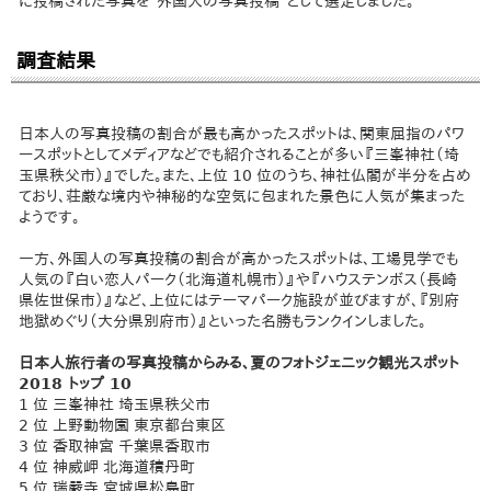
に投稿された写真を“外国人の写真投稿”として選定しました。
調査結果
日本人の写真投稿の割合が最も高かったスポットは、関東屈指のパワ
ースポットとしてメディアなどでも紹介されることが多い『三峯神社（埼
玉県秩父市）』でした。また、上位 10 位のうち、神社仏閣が半分を占め
ており、荘厳な境内や神秘的な空気に包まれた景色に人気が集まった
ようです。
一方、外国人の写真投稿の割合が高かったスポットは、工場見学でも
人気の『白い恋人パーク（北海道札幌市）』や『ハウステンボス（長崎
県佐世保市）』など、上位にはテーマパーク施設が並びますが、『別府
地獄めぐり（大分県別府市）』といった名勝もランクインしました。
日本人旅行者の写真投稿からみる、夏のフォトジェニック観光スポット
2018 トップ 10
1 位 三峯神社 埼玉県秩父市
2 位 上野動物園 東京都台東区
3 位 香取神宮 千葉県香取市
4 位 神威岬 北海道積丹町
5 位 瑞嚴寺 宮城県松島町