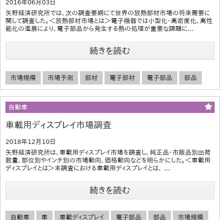
2016年06月03日
矢野経済研究所では、次の調査要綱にて世界の放熱部材市場の将来需要に
関して調査した。＜放熱部材市場とは＞電子機器では小型化・高密度化、高性
能化の進展により、電子部品から発生する熱の処理が重要な課題に...
続きを読む
市場規模
市場予測
部材
電子部材
電子部品
部品
自動車
車載用ディスプレイ市場調査
2018年12月10日
矢野経済研究所は、車載用ディスプレイ市場を調査し、純正品・市販品別出荷
数量、部位別やインチ別の市場動向、価格動向などを明らかにした。＜車載用
ディスプレイとは＞本調査における車載用ディスプレイとは、 ...
続きを読む
自動車
車
車載ディスプレイ
電子部品
部品
市場規模