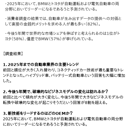
・2025年において、BMWとトヨタが自動運転および電気自動車の両
分野においてリーダーになるであろうと予測されている。
・消費者調査の結果では、自動車が生み出すデータの提供への対価と
して直接の金銭的メリットを求める人が最も多い（82%）。
・今後5年間で世界的な市場シェアを伸ばすと考えられるのは1位がト
ヨタ（58%）、僅差でBMW（57%）が挙げられている。
【調査結果】
1．2025年までの自動車業界の主要トレンド
前回と順位が大きく入れ替わり、コネクティッドカー技術が最も重要なトレ
ンドとなった。ハイブリッド車、バッテリー式自動車という回答も大幅に増加
した。
2．今後5年間で、破壊的なビジネスモデルの変化は訪れるか？
前回と比べて傾向が大きく変化し、今後5年間で大きなビジネスモデルの
転換や破壊的な変化が起こりそうだという回答が8割を超える。
3．新技術をリードするのはどのOEMか？
2025年において、BMWとトヨタが自動運転および電気自動車の両分野
においてリーダーになるであろうと予測されている。