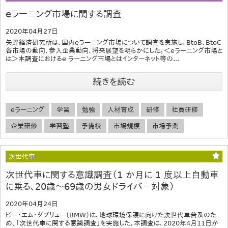
eラーニング市場に関する調査
2020年04月27日
矢野経済研究所は、国内eラーニング市場について調査を実施し、BtoB、BtoC
各市場の動向、参入企業動向、将来展望を明らかにした。＜eラーニング市場と
は＞本調査におけるe ラーニング市場とはインターネット等の...
続きを読む
eラーニング
学習
勉強
人材育成
研修
社員研修
企業研修
学習塾
予備校
市場規模
市場予測
次世代車
次世代車に関する意識調査（1 か月に 1 度以上自動車
に乗る、20歳～69歳の男女ドライバー対象）
2020年04月24日
ビー・エム・ダブリュー（BMW）は、地球環境保護に向けた次世代車普及のた
め、「次世代車に関する意識調査」を実施した。本調査は、2020年4月11日か