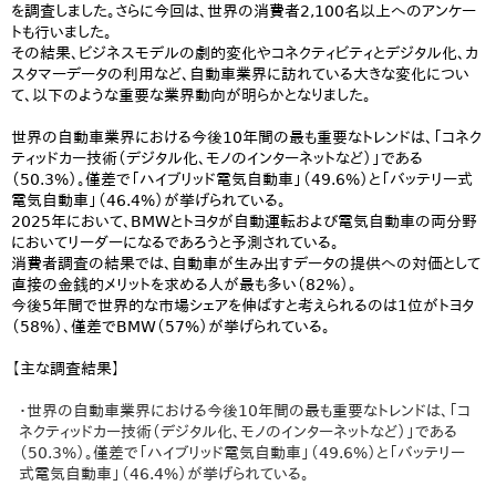
を調査しました。さらに今回は、世界の消費者2,100名以上へのアンケー
トも行いました。
その結果、ビジネスモデルの劇的変化やコネクティビティとデジタル化、カ
スタマーデータの利用など、自動車業界に訪れている大きな変化につい
て、以下のような重要な業界動向が明らかとなりました。
世界の自動車業界における今後10年間の最も重要なトレンドは、「コネク
ティッドカー技術（デジタル化、モノのインターネットなど）」である
（50.3%）。僅差で「ハイブリッド電気自動車」（49.6%）と「バッテリー式
電気自動車」（46.4%）が挙げられている。
2025年において、BMWとトヨタが自動運転および電気自動車の両分野
においてリーダーになるであろうと予測されている。
消費者調査の結果では、自動車が生み出すデータの提供への対価として
直接の金銭的メリットを求める人が最も多い（82%）。
今後5年間で世界的な市場シェアを伸ばすと考えられるのは1位がトヨタ
（58%）、僅差でBMW（57%）が挙げられている。
【主な調査結果】
・世界の自動車業界における今後10年間の最も重要なトレンドは、「コ
ネクティッドカー技術（デジタル化、モノのインターネットなど）」である
（50.3%）。僅差で「ハイブリッド電気自動車」（49.6%）と「バッテリー
式電気自動車」（46.4%）が挙げられている。