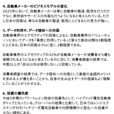
4．自動車メーカーのビジネスモデルの変化
2025年において、自動車メーカーは単に自動車の製造・販売を行うだけ
でなく、新技術やサービスの外販も行うようになると考えられている。ただ
し日本の回答は、単なる自動車の製造・販売にとどまるとの見方が強い。
5．データ利用や、データ提供への対価
自動車業界のエグゼクティブの回答によると、自動車業界のバリューチェ
ーンにおいてデータを「高度に利用している」と答えた割合は概ね3割程度
にとどまる。日本の回答はさらに低く、2割程度である。
自動車業界のエグゼクティブの32%が自動車メーカーが消費者から最も
信頼されるようになると考えているのに対して、消費者調査の結果では、
半数以上が「自分以外は信用しない」と回答している。
消費者調査の結果では、データ提供への対価として直接の金銭的メリット
を求める人が最も多いことから、自身の生み出すデータの価値をよく理解
していることがうかがえる。
6．投資の優先度
今後5年間のパワートレイン技術の投資先として、ハイブリッド電気自動車
がトップとなっている。グローバルの結果と比較して、日本ではレンジエク
ステンダ付きバッテリー式電気自動車や内燃機関の小型化への投資が
少ない傾向にある。