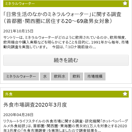
ミネラルウォーター
｢日常生活のなかのミネラルウォーター」に関する調査
（首都圏・関西圏に居住する20～69歳男女対象）
2021年10月15日
サントリーは、ミネラルウォーターがどのように飲用されているのか、飲用頻度、
飲用機会や購入実態などを明らかにすることを目的に、1991年から毎年、市場
動向調査を実施しています。 今回は、「コロナ禍前後の...
続きを読む
ミネラルウォーター
水
飲料水
飲料
市場規模
外食
外食市場調査2020年3月度
2020年04月28日
リクルートライフスタイルの外食市場に関する調査・研究機関「ホットペッパーグ
ルメ外食総研」は、首都圏・関西圏・東海圏の男女約1万人を対象とする2020
年3月度の「外食市場調査」を実施しましたので調査結果を...