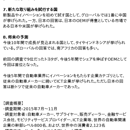
7．新たな取り組みを試行する国
新製品やイノベーションを初めて試す国として、グローバルでは1番に中国
が挙げられた。一方、日本の回答は、日本のOEMが得意としている市場で
ある日本や米国が挙げられた。
8．将来の予測
今後10年間で成長が見込まれる国として、タイやインドネシアが挙げられ
ている。グローバルの回答では、南アフリカの回答も多い。
前回の調査で9位だったトヨタが、今後5年間でシェアを伸ばすOEMとして
今回は首位となった。
今後5年間で自動車業界にイノベーションをもたらす企業カテゴリとして、
従来の自動車メーカーに続いてICT企業が挙げられた。ただし日本の回
答は断トツで従来の自動車メーカーであった。
【調査概要】
・調査期間：2015年7月～11月
・調査対象者：自動車メーカー、サプライヤー、販売ディーラー、金融サービ
ス会社、モビリティサービスプロバイダー、ICT企業等、世界の自動車関連
企業の幹部レベル800名、および、世界中の消費者2,123名