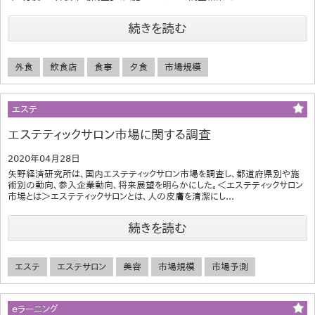
続きを読む
外食
飲食店
食事
夕食
市場規模
エステ
エステティックサロン市場に関する調査
2020年04月28日
矢野経済研究所は、国内エステティックサロン市場を調査し、都道府県別や施
術別の動向、参入企業動向、将来展望を明らかにした。＜エステティックサロン
市場とは＞エステティックサロンとは、人の皮膚を清潔にし...
続きを読む
エステ
エステサロン
美容
市場規模
市場予測
eラーニング