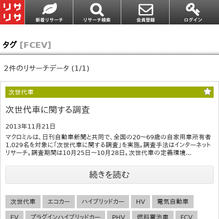
タグ
[FCEV]
2件のリサーチデータ (1/1)
次世代車
次世代車に関する調査
2013年11月21日
マクロミルは、日刊自動車新聞と共同で、全国の20～69歳の自家用車所有者
1,029名を対象に「次世代車に関する調査」を実施。調査手法はインターネット
リサーチ。調査期間は10月25日～10月28日。次世代車の定義環境...
続きを読む
次世代車
エコカー
ハイブリッドカー
HV
電気自動車
EV
プラグインハイブリッドカー
PHV
燃料電池車
FCV