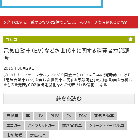
タグ[FCEV]と一致するものは2件でした。以下のリサーチも関係あるかも？
自動車
電気自動車（EV）など次世代車に関する消費者意識調
査
2015年06月29日
デロイト トーマツ コンサルティング合同会社（DTC）は日本の消費者における
「電気自動車（EV）を含む次世代車に関する意識調査」を実施、動向を分析し
たものを発表。CO2排出削減化などに代表される環境・エネル...
続きを読む
自動車
車
HV
PHV
EV
FCV
電気自動車
エコカー
ハイブリットカー
燃料電池車
クリーンディーゼル車
市場規模
次世代車