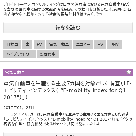
デロイト トーマツ コンサルティングは日本の消費者における電気自動車（EV）
を含む次世代車に関する意識調査を実施、その動向を分析した。低炭素化、石
油依存からの脱却に対する社会的要請は引き続き高く、それ...
続きを読む
自動車
車
EV
電気自動車
エコカー
HV
PHV
ハイブリットカー
次世代車
電気自動車
電気自動車を生産する主要7カ国を対象とした調査（「E-
モビリティ・インデックス（ “E-mobility index for Q1
2017"）」）
2017年01月27日
ローランド・ベルガーは、電気自動車*を生産する主要7カ国を対象とした調査
「E-モビリティ・インデックス（ “E-mobility index for Q1 2017"）」をドイツの
著名な自動車研究機関であるfka**と共同で発表いたしま...