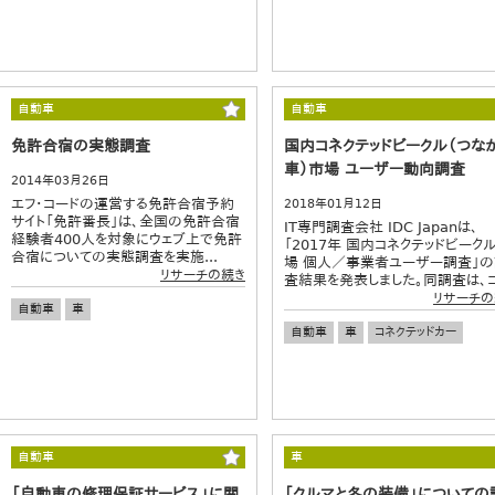
自動車
自動車
免許合宿の実態調査
国内コネクテッドビークル（つな
車）市場 ユーザー動向調査
2014年03月26日
エフ・コードの運営する免許合宿予約
2018年01月12日
サイト「免許番長」は、全国の免許合宿
IT専門調査会社 IDC Japanは、
経験者400人を対象にウェブ上で免許
「2017年 国内コネクテッドビーク
合宿についての実態調査を実施...
場 個人／事業者ユーザー調査」
リサーチの続き
査結果を発表しました。同調査は、コ.
リサーチの
自動車
車
自動車
車
コネクテッドカー
自動車
車
「自動車の修理保証サービス」に関
「クルマと冬の装備」についての