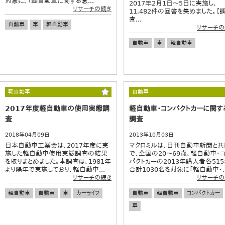
対象に、「軽自動車に関する意...
2017年2月1日～5日に実施し、
リサーチの続き
11,482件の回答を集めました。【
査...
自動車
車
軽自動車
リサーチの
自動車
車
軽自動車
軽自動車
自動車
2017年度軽自動車の使用実態調
軽自動車・コンパクトカーに関す
査
調査
2018年04月09日
2013年10月03日
日本自動車工業会は、2017年度に実
マクロミルは、日刊自動車新聞と共
施した軽自動車使用実態調査の結果
で、全国の20～69歳、軽自動車・
を取りまとめました。本調査は、1981年
パクトカーの2013年購入者各515
より隔年で実施しており、軽自動車...
合計1030名を対象に「軽自動車・..
リサーチの続き
リサーチの
軽自動車
自動車
車
カーライフ
自動車
軽自動車
コンパクトカー
車