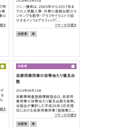
2018年03月05日
ク用
ソニー損保は、2003年から2017年ま
を実
での人気輸入車・外車の登録台数のラ
車の
ンキングを数字・グラフやイラストで紹
介するインフォグラフィック「...
続き
リサーチの続き
自動車
車
自動車
自家用乗用車の世帯当たり普及台
数
るゲ
2014年08月14日
する
自動車検査登録情報協会は、自家用
から
乗用車の世帯当たり普及台数を発表。
当協会が集計した平成26年3月末現
続き
在における自家用乗用車（登録車と...
リサーチの続き
自動車
車