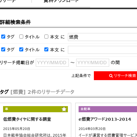
リサーチ
資料ダウンロード
詳細検索条件
タグ
タイトル
本文
に
タグ
タイトル
本文
に
リサーチ掲載日が
～
の間
上記条件で
リサーチ検索
タグ
[燃費]
2件のリサーチデータ
車
自動車
低燃費タイヤに関する調査
e燃費アワード2013-2014
2015年05月20日
2014年03月20日
日本能率協会総合研究所は、2015年
イードが運営する燃費管理サービス