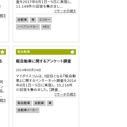
査を2017年8月1日～5日に実施し、
調
11,149件の回答を集めまし...
リサーチの続き
続き
自動車
車
エコカー
ハイブリッドカー
HEV
軽自動車
る
軽自動車に関するアンケート調査
2014年09月24日
マイボイスコムは、３回目となる『軽自動
車』に関するインターネット調査を2014
同
年8月1日～5日に実施し、10,216件
コン
の回答を集めました。【調査...
名、
リサーチの続き
.
続き
軽自動車
自動車
車
自動車メーカー