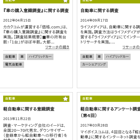
自動車
自動車
『車の購入意識調査』に関する調査
自動車に関する調査
2012年04月15日
2014年09月17日
カカクコムが運営する「価格.com」は、
ライフメディアは、自動車に関する
『車の購入意識調査』に関する調査を
を実施。調査方法はライフメディア
実施。【調査結果概要】■車の所有台
営する『ライフメディア』にてインター
数：「1台」がほぼ半数。大都...
トリサーチを実施。...
リサーチの続き
リサーチの
自動車
車
ハイブリッドカー
自動車
車
ハイブリッドカー
電気自動車
カーシェアリング
自動車
自動車
軽自動車に関する意識調査
軽自動車に関するアンケート調
（第4回）
2013年11月22日
調査・マーケティング会社のイードは、
2017年03月28日
全国20～70代男女、ダウンサイザー
マイボイスコムは、４回目となる『軽
（登録車から軽自動車への移行者）を
動車』に関するインターネット調査