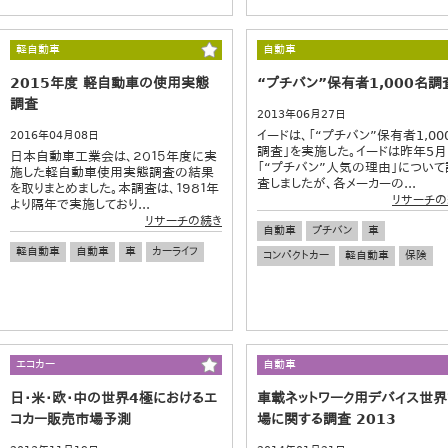
軽自動車
自動車
2015年度 軽自動車の使用実態
“プチバン”保有者1,000名調
調査
2013年06月27日
イードは、「“プチバン”保有者1,00
2016年04月08日
調査」を実施した。イードは昨年5月
日本自動車工業会は、２０１５年度に実
「“プチバン”人気の理由」について
施した軽自動車使用実態調査の結果
査しましたが、各メーカーの...
を取りまとめました。本調査は、１９８１年
リサーチの
より隔年で実施しており...
リサーチの続き
自動車
プチバン
車
軽自動車
自動車
車
カーライフ
コンパクトカー
軽自動車
保険
エコカー
自動車
日・米・欧・中の世界4極におけるエ
車載ネットワーク用デバイス世
コカー販売市場予測
場に関する調査 2013