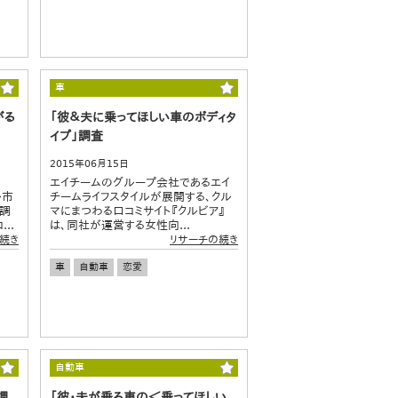
車
がる
「彼＆夫に乗ってほしい車のボディタ
イプ」調査
2015年06月15日
エイチームのグループ会社であるエイ
ル市
チームライフスタイルが展開する、クル
の調
マにまつわる口コミサイト『クルビア』
..
は、同社が運営する女性向...
続き
リサーチの続き
車
自動車
恋愛
自動車
調
「彼・夫が乗る車の＜乗ってほしい