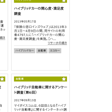
ハイブリッドカー
ハイブリッドカーの関心度・満足度
調査
調査
2013年05月17日
が運
「保険の窓口インズウェブ」は2013年3
ネッ
月1日～4月9日の間、同サイトの利用
者4797人に「ハイブリッドカーの関心
続き
度・満足度調査」を実施。【ハ...
リサーチの続き
ハイブリッドカー
自動車
エコカー
自動車
査
ハイブリッド自動車に関するアンケー
ト調査（第6回）
2017年09月13日
自
マイボイスコムは、６回目となる『ハイブ
を
リッド自動車』に関するインターネット調