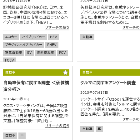
2013年11月19日
2014年01月21日
野村総合研究所（NRI）は、日本、米
矢野経済研究所は、車載ネットワー
国、欧州、中国の世界4極における、エ
デバイスの世界市場について調査
コカー3種（既に市場に出回っているハ
施した。車載ネットワークとは、自動
イブリッド車（以下、「HEV」...
電子機器を制御するために...
リサーチの続き
リサーチの
エコカー
ハイブリッドカー
HEV
自動車
プラグインハイブリッドカー
PHEV
電気自動車
EV
燃料電池車
FCV
FCEV
自動車
自動車
自動車保有に関する調査 ＜価値構
クルマに関するアンケート調査
造分析＞
2013年07月17日
アンケートサイト「Qzoo」を運営す
2015年03月16日
インは、会員を対象に「クルマに関
クロス・マーケティングは、全国47都道
アンケート調査」を実施し、400名
府県に在住する18歳～69歳の男女を
回答を得た。【調査要約...
対象に、「自動車保有に関する調査」を
リサーチの
実施。【調査背景・目的】近...
リサーチの続き
自動車
車
自動車
車