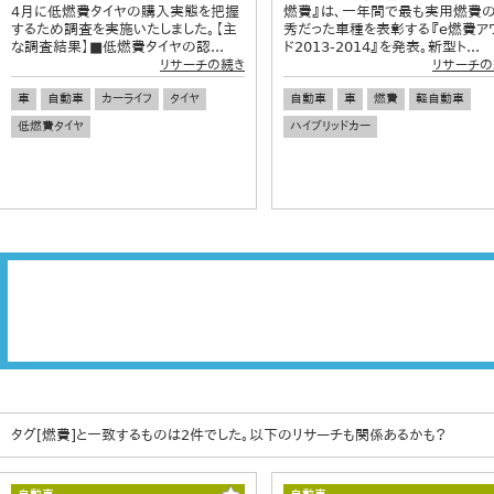
4月に低燃費タイヤの購入実態を把握
燃費』は、一年間で最も実用燃費
するため調査を実施いたしました。【主
秀だった車種を表彰する『e燃費ア
な調査結果】■低燃費タイヤの認...
ド2013-2014』を発表。新型ト...
リサーチの続き
リサーチの
車
自動車
カーライフ
タイヤ
自動車
車
燃費
軽自動車
低燃費タイヤ
ハイブリッドカー
タグ[燃費]と一致するものは2件でした。以下のリサーチも関係あるかも？