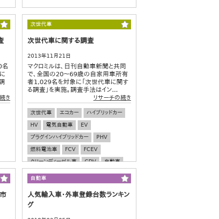
次世代車
査
次世代車に関する調査
2013年11月21日
0名
マクロミルは、日刊自動車新聞と共同
に
で、全国の20～69歳の自家用車所有
調
者1,029名を対象に「次世代車に関す
る調査」を実施。調査手法はイン...
続き
リサーチの続き
次世代車
エコカー
ハイブリッドカー
HV
電気自動車
EV
プラグインハイブリッドカー
PHV
燃料電池車
FCV
FCEV
クリーンディーゼル車
CDV
自動車
車
自動車
界市
人気輸入車・外車登録台数ランキン
グ