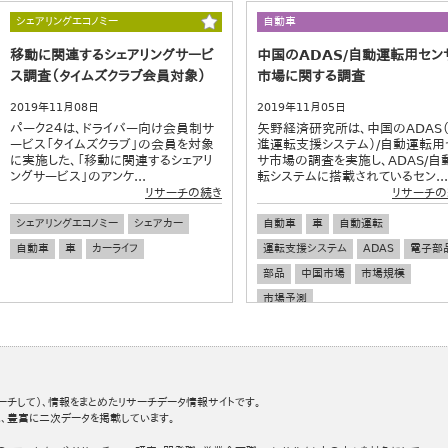
大型連休
シェアリングエコノミー
自動車
移動に関連するシェアリングサービ
中国のADAS/自動運転用セン
ス調査（タイムズクラブ会員対象）
市場に関する調査
2019年11月08日
2019年11月05日
パーク２４は、ドライバー向け会員制サ
矢野経済研究所は、中国のADAS
ービス「タイムズクラブ」の会員を対象
進運転支援システム）/自動運転用
に実施した、「移動に関連するシェアリ
サ市場の調査を実施し、ADAS/自
ングサービス」のアンケ...
転システムに搭載されているセン...
リサーチの続き
リサーチの
シェアリングエコノミー
シェアカー
自動車
車
自動運転
自動車
車
カーライフ
運転支援システム
ADAS
電子部
部品
中国市場
市場規模
市場予測
ーチして）、情報をまとめたリサーチデータ情報サイトです。
、豊富に二次データを掲載しています。