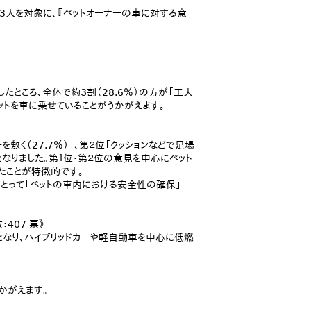
83人を対象に、『ペットオーナーの車に対する意
たところ、全体で約３割（28.6％）の方が「工夫
ペットを車に乗せていることがうかがえます。
敷く（27.7％）」、第２位「クッションなどで足場
」となりました。第１位・第２位の意見を中心にペット
たことが特徴的です。
とって「ペットの車内における安全性の確保」
：407 票》
３位となり、ハイブリッドカーや軽自動車を中心に低燃
かがえます。