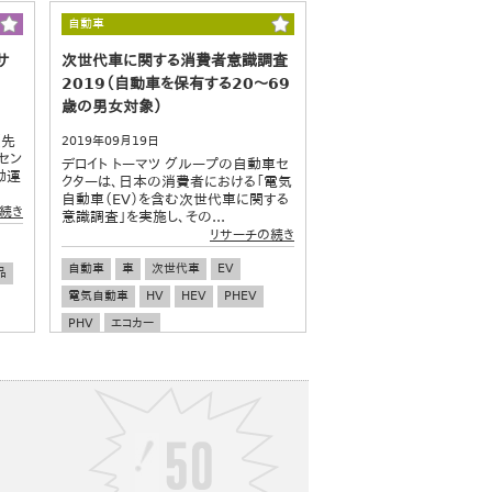
自動車
サ
次世代車に関する消費者意識調査
2019（自動車を保有する20～69
歳の男女対象）
（先
2019年09月19日
セン
デロイト トーマツ グループの自動車セ
動運
クターは、日本の消費者における「電気
自動車（EV）を含む次世代車に関する
続き
意識調査」を実施し、その...
リサーチの続き
自動車
車
次世代車
EV
品
電気自動車
HV
HEV
PHEV
PHV
エコカー