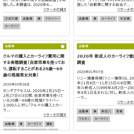
施した。本調査は、2020年4...
施した「自動車に関する総合ア...
リサーチの続き
リサーチの
次世代車
自動車
車
ドライバー
自動車
車
カーライフ
中古車
カーライフ
自動車
自動車
クルマの購入とカーライフ費用に関
2020年 新成人のカーライフ意
する実態調査（自家用車を持ってお
調査
り、運転することがある20歳～69
2020年01月07日
歳の既婚男女対象）
ソニー損害保険(ソニー損保)は、20
年11月8日〜11月15日の8日間、
2020年03月26日
年の新成人(1999年4月2日〜200
ホンダアクセスは、2020年2月25日～
年4月1日生まれ)に対し、新成人の
2月27日の3日間、自家用車を持って
ーラ...
いる20歳～69歳の既婚ドライバー
リサーチの
1,000人に対し「クルマの購入とカー
ラ...
自動車
車
新成人
若者
リサーチの続き
ワカモノ
カーライフ
自動車
車
カーライフ
運転
ドライブ
ゴールデンウィーク
GW