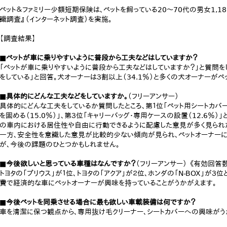
ペット＆ファミリー少額短期保険は、ペットを飼っている20～70代の男女1,1
識調査』（インターネット調査）を実施。
【調査結果】
■ペットが車に乗りやすいように普段から工夫などはしていますか？
「ペットが車に乗りやすいように普段から工夫などはしていますか？」と質問をし
をしている」と回答。犬オーナーは３割以上（34.1％）と多くの犬オーナーが
■具体的にどんな工夫などをしていますか。
（フリーアンサー）
具体的にどんな工夫をしているか質問したところ、第１位「ペット用シートカバーを
を固める（15.0％）」、第３位「キャリーバッグ・専用ケースの設置（12.6％）
の車内における居住性や自由に行動できるように配慮した意見が多く見られ
一方、安全性を意識した意見が比較的少ない傾向が見られ、ペットオーナーに
が、今後の課題のひとつかもしれません。
■今後欲しいと思っている車種はなんですか？
（フリーアンサー） 《有効回答数
トヨタの「プリウス」が１位、トヨタの「アクア」が２位、ホンダの「N-BOX」が
費で経済的な車にペットオーナーが興味を持っていることがうかがえます。
■今後ペットを同乗させる場合に最も欲しい車載装備は何ですか？
車を清潔に保つ観点から、専用抜け毛クリーナー、シートカバーへの興味がう