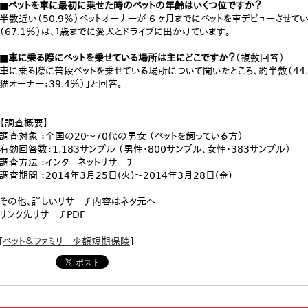
■ペットを車に最初に乗せた時のペットの年齢はいくつ位ですか？
半数近い（50.9％）ペットオーナーが 6 ヶ月までにペットを車デビューさせ
（67.1％）は、１歳までに愛犬とドライブに出かけています。
■車に乗る際にペットを乗せている場所は主にどこですか？
（複数回答）
車に乗る際に普段ペットを乗せている場所について聞いたところ、約半数（44.5
猫オーナー：39.4％）」と回答。
【調査概要】
調査対象 ：全国の20～70代の男女 （ペットを飼っている方）
有効回答数：1,183サンプル （男性・800サンプル、女性・383サンプル）
調査方法 ：インターネットリサーチ
調査期間 ：2014年3月25日(火)～2014年3月28日(金)
その他、詳しいリサーチ内容はネタ元へ
リンク先リサーチPDF
[
ペット＆ファミリー少額短期保険
]