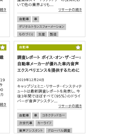
いて他の業界よりも...
続き
リサーチの続き
自動車
車
デジタルトランスフォーメーション
ものづくり
生産
製造
スマートファクトリー
グローバル調査
自動車
識
調査レポート ボイス・オン・ザ・ゴー：
自動車メーカーが優れた車内音声
エクスペリエンスを提供するために
19
2019年12月24日
今
キャップジェミニ・リサーチ・インスティテ
0
ュートは最新調査レポートを発表し、今
カ
後3年間でほぼすべて（95％）のドライ
バーが音声アシスタン...
続き
リサーチの続き
自動車
車
コネクテッドカー
次世代車
カーライフ
音声アシスタント
グローバル調査