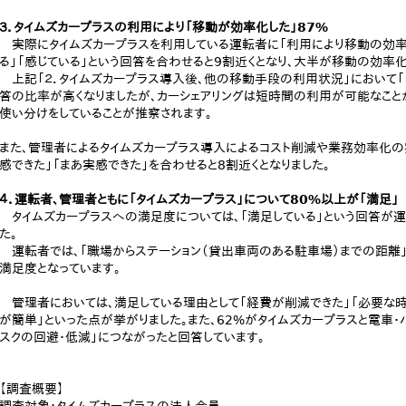
３．タイムズカープラスの利用により「移動が効率化した」87%
実際にタイムズカープラスを利用している運転者に「利用により移動の効率化
る」「感じている」という回答を合わせると9割近くとなり、大半が移動の効率
上記「２．タイムズカープラス導入後、他の移動手段の利用状況」において「レ
答の比率が高くなりましたが、カーシェアリングは短時間の利用が可能なこ
使い分けをしていることが推察されます。
また、管理者によるタイムズカープラス導入によるコスト削減や業務効率化の実
感できた」「まあ実感できた」を合わせると8割近くとなりました。
４．運転者、管理者ともに「タイムズカープラス」について80%以上が「満足」
タイムズカープラスへの満足度については、「満足している」という回答が運
た。
運転者では、「職場からステーション（貸出車両のある駐車場）までの距離」
満足度となっています。
管理者においては、満足している理由として「経費が削減できた」「必要な
が簡単」といった点が挙がりました。また、62%がタイムズカープラスと電車
スクの回避・低減」につながったと回答しています。
【調査概要】