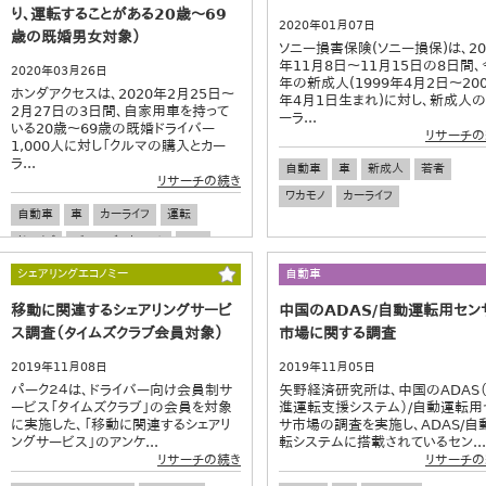
り、運転することがある20歳～69
2020年01月07日
歳の既婚男女対象）
ソニー損害保険(ソニー損保)は、20
年11月8日〜11月15日の8日間、
2020年03月26日
年の新成人(1999年4月2日〜200
ホンダアクセスは、2020年2月25日～
年4月1日生まれ)に対し、新成人の
2月27日の3日間、自家用車を持って
ーラ...
いる20歳～69歳の既婚ドライバー
リサーチの
1,000人に対し「クルマの購入とカー
ラ...
自動車
車
新成人
若者
リサーチの続き
ワカモノ
カーライフ
自動車
車
カーライフ
運転
ドライブ
ゴールデンウィーク
GW
大型連休
シェアリングエコノミー
自動車
移動に関連するシェアリングサービ
中国のADAS/自動運転用セン
ス調査（タイムズクラブ会員対象）
市場に関する調査
2019年11月08日
2019年11月05日
パーク２４は、ドライバー向け会員制サ
矢野経済研究所は、中国のADAS
ービス「タイムズクラブ」の会員を対象
進運転支援システム）/自動運転用
に実施した、「移動に関連するシェアリ
サ市場の調査を実施し、ADAS/自
ングサービス」のアンケ...
転システムに搭載されているセン...
リサーチの続き
リサーチの