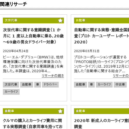
関連リサーチ
次世代車
自動車
次世代車に関する意識調査（1 か
自動車に関する実態・意識全国
月に 1 度以上自動車に乗る、20歳
査（プロト カーユーザー レポー
～69歳の男女ドライバー対象）
2020）
2020年04月24日
2020年03月31日
ビー・エム・ダブリュー（BMW）は、地球
プロトコーポレーションが運営する
環境保護に向けた次世代車普及のた
「PROTO総研/カーライフ（プロトソ
め、「次世代車に関する意識調査」を実
ン/カーライフ）」は、2019年12月
施した。本調査は、2020年4...
施した「自動車に関する総合ア...
リサーチの続き
リサーチの
次世代車
自動車
車
ドライバー
自動車
車
カーライフ
中古車
カーライフ
自動車
自動車
クルマの購入とカーライフ費用に関
2020年 新成人のカーライフ意
する実態調査（自家用車を持ってお
調査