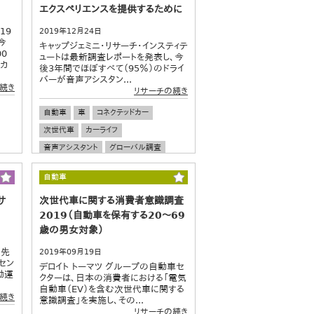
エクスペリエンスを提供するために
19
2019年12月24日
今
キャップジェミニ・リサーチ・インスティテ
0
ュートは最新調査レポートを発表し、今
カ
後3年間でほぼすべて（95％）のドライ
バーが音声アシスタン...
続き
リサーチの続き
自動車
車
コネクテッドカー
次世代車
カーライフ
音声アシスタント
グローバル調査
自動車
サ
次世代車に関する消費者意識調査
2019（自動車を保有する20～69
歳の男女対象）
（先
2019年09月19日
セン
デロイト トーマツ グループの自動車セ
動運
クターは、日本の消費者における「電気
自動車（EV）を含む次世代車に関する
続き
意識調査」を実施し、その...
リサーチの続き