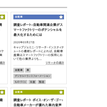
自動車
調
調査レポート：自動車関連企業がス
ト
マートファクトリーのポテンシャルを
最大化するためには
2020年03月27日
キャップジェミニ・リサーチ・インスティテ
ウケ
ュートの最新レポートによれば、自動車
に実
産業はスマートファクトリーの採用にお
いて他の業界よりも...
続き
リサーチの続き
自動車
車
デジタルトランスフォーメーション
ものづくり
生産
製造
スマートファクトリー
グローバル調査
自動車
識
調査レポート ボイス・オン・ザ・ゴー：
自動車メーカーが優れた車内音声