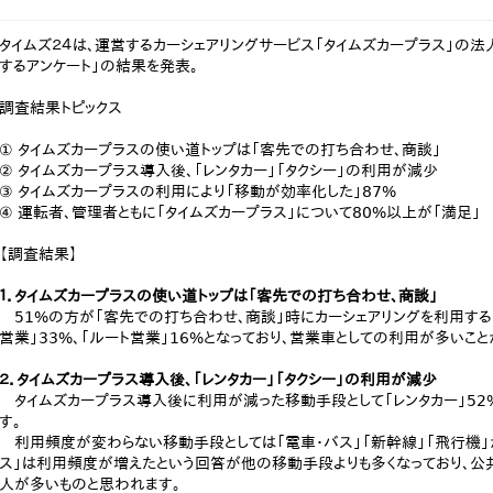
タイムズ２４は、運営するカーシェアリングサービス「タイムズカープラス」の
するアンケート」の結果を発表。
調査結果トピックス
① タイムズカープラスの使い道トップは「客先での打ち合わせ、商談」
② タイムズカープラス導入後、「レンタカー」「タクシー」の利用が減少
③ タイムズカープラスの利用により「移動が効率化した」87%
④ 運転者、管理者ともに「タイムズカープラス」について80%以上が「満足」
【調査結果】
１．タイムズカープラスの使い道トップは「客先での打ち合わせ、商談」
51%の方が「客先での打ち合わせ、商談」時にカーシェアリングを利用すると
営業」33%、「ルート営業」16%となっており、営業車としての利用が多いこと
２．タイムズカープラス導入後、「レンタカー」「タクシー」の利用が減少
タイムズカープラス導入後に利用が減った移動手段として「レンタカー」52%、
す。
利用頻度が変わらない移動手段としては「電車・バス」「新幹線」「飛行機」が
ス」は利用頻度が増えたという回答が他の移動手段よりも多くなっており、公
人が多いものと思われます。