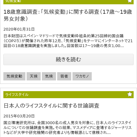
気候変動
18歳意識調査：「気候変動」に関する調査（17歳～19歳
男女対象）
2020年01月31日
日本財団はスペイン・マドリードで気候変動枠組条約第25回締約国会議
（COP２５）が開催された昨年12月、「気候変動」をテーマにインターネットで21
回目の18歳意識調査を実施しました。回答数は17～19歳の男女1,00...
続きを読む
気候変動
天候
気候
若者
ワカモノ
ライフスタイル
日本人のライフスタイルに関する世論調査
2015年03月20日
国立環境研究所は、全国3000名の成人男女を対象に、日本人のライフスタイ
ルについての世論調査を実施。その結果、マスメディアに登場するジャーナリス
トなどが大学や研究機関の研究者よりも情報源として信頼され...