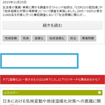
2015年11月25日
生活者の意識・実態に関する調査を行うトレンド総研は、「COP21の認知度」や
「地球温暖化対策の理解度」について調査を実施しました。20代～50代の男女
3,000名を対象に行った事前調査において「社会問題に関心が...
続きを読む
気候変動
気候
温暖化
地球温暖化
政治
環境問題
タグ[温暖化]と一致するものは10件でした。以下のリサーチも関係あるかも？
エネルギー
日本における気候変動や地球温暖化対策への意識に関