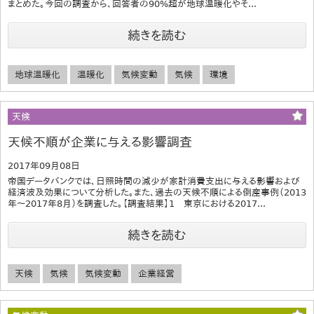
まとめた。今回の調査から、回答者の90%超が地球温暖化やそ...
続きを読む
地球温暖化
温暖化
気候変動
気候
環境
天候
天候不順が企業に与える影響調査
2017年09月08日
帝国データバンクでは、日照時間の減少が家計消費支出に与える影響および
経済波及効果について分析した。また、過去の天候不順による倒産事例（2013
年～2017年8月）を調査した。【調査結果】1 東京における2017...
続きを読む
天候
気候
気候変動
企業経営