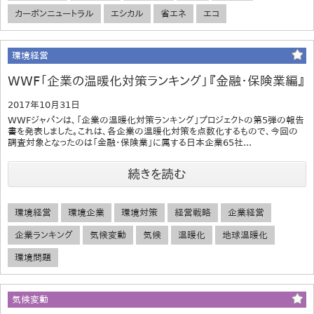
カーボンニュートラル
エシカル
省エネ
エコ
環境経営
WWF「企業の温暖化対策ランキング」『金融・保険業編』
2017年10月31日
WWFジャパンは、「企業の温暖化対策ランキング」プロジェクトの第5弾の報告
書を発表しました。これは、各企業の温暖化対策を点数化するもので、今回の
調査対象となったのは「金融・保険業」に属する日本企業65社...
続きを読む
環境経営
環境企業
環境対策
経営戦略
企業経営
企業ランキング
気候変動
気候
温暖化
地球温暖化
環境問題
気候変動