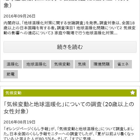
象）
2016年09月26日
内閣府は、「地球温暖化対策に関する世論調査」を発表。調査対象は、全国18
歳以上の日本国籍を有する者。調査項目１ 地球温暖化問題について２ 気候変
動の影響への適応について３ 家庭や職場で行う地球温暖化対策...
続きを読む
温暖化
地球温暖化
気候変動
気候
環境問題
省エネ
節電
気候変動
「気候変動と地球温暖化」についての調査（20歳以上の
女性対象）
2016年08月19日
「オレンジページくらし予報」が、「気候変動と地球温暖化」について調査しまし
た。日本全国のくらし予報モニターへの調査でしたが、「夏が以前より暑くなっ
ている」と答えた人が80.5％も。そして、「すでに気候...