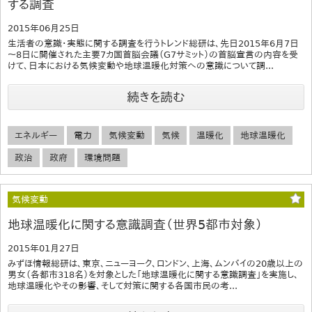
する調査
2015年06月25日
生活者の意識・実態に関する調査を行うトレンド総研は、先日2015年6月7日
～8日に開催された主要7カ国首脳会議（G7サミット）の首脳宣言の内容を受
けて、日本における気候変動や地球温暖化対策への意識について調...
続きを読む
エネルギー
電力
気候変動
気候
温暖化
地球温暖化
政治
政府
環境問題
気候変動
地球温暖化に関する意識調査（世界5都市対象）
2015年01月27日
みずほ情報総研は、東京、ニューヨーク、ロンドン、上海、ムンバイの20歳以上の
男女（各都市318名）を対象とした「地球温暖化に関する意識調査」を実施し、
地球温暖化やその影響、そして対策に関する各国市民の考...