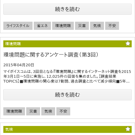
続きを読む
ライフスタイル
省エネ
環境問題
災害
気候
不安
環境問題
環境問題に関するアンケート調査（第3回）
2015年04月20日
マイボイスコムは、３回目となる『環境問題』に関するインターネット調査を2015
年3月1日～5日に実施し、12,025件の回答を集めました。【調査結果
TOPICS】■環境問題の関心度は7割弱、過去調査と比べて減少傾向■5年...
続きを読む
環境問題
災害
気候
不安
気候