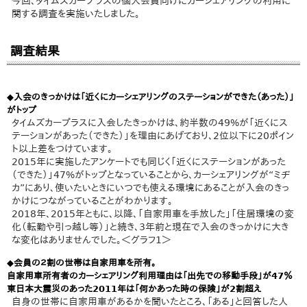
今回、タイムズカープラスの個人会員向けにカーシェアリングの利用に
関する調査を実施いたしました。
調査結果
◆入会のきっかけは「近くにカーシェアリングのステーションができた（あった）」
がトップ
タイムズカープラスに入会したきっかけは、約半数の49%が「近くにス
テーションがあった（できた）」を理由にあげており、2位以下に20ポイン
ト以上差をつけています。
2015年に実施したアンケートでも同じく「近くにステーションがあった
（できた）」47%がトップとなっていることから、カーシェアリングが“ミヂ
カ”にあり、使いたいときにいつでも使える環境にあることが入会のきっ
かけにつながっていることがわかります。
2018年、2015年ともに、以降、「自家用車を手放した」「住居環境の変
化（転勤や引っ越し等）」と続き、3年前と現在で入会のきっかけに大き
な変化はありませんでした。＜グラフ1＞
◆会員の２割の世帯は自家用車を所有。
自家用車所有者のカーシェアリング利用理由は「出先での移動手段」が47％
東日本大震災のあった2011年は「何かあった時の保険」が2割超え
自身の世帯に自家用車があるかを聞いたところ、「ある」と回答した人