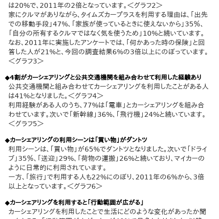
は20%で、2011年の2倍となっています。＜グラフ2＞
家にクルマがありながら、タイムズカープラスを利用する理由は、「出先
での移動手段」47%、「家族が使っているときに使えないから」35％、
「自分の所有するクルマではなく気を使うため」10%と続いています。
なお、2011年に実施したアンケートでは、「何かあった時の保険」と回
答した人が21%と、今回の調査結果6%の3倍以上にのぼっています。
＜グラフ3＞
◆4割がカーシェアリングと公共交通機関を組み合わせて利用した経験あり
公共交通機関と組み合わせてカーシェアリングを利用したことがある人
は41%となりました。＜グラフ4＞
利用経験がある人のうち、77%は「電車」とカーシェアリングを組み合
わせています。次いで「新幹線」36%、「飛行機」24%と続いています。
＜グラフ5＞
◆カーシェアリングの利用シーンは「買い物」がダントツ
利用シーンは、「買い物」が65%でダントツとなりました。次いで「ドライ
ブ」35％、「送迎」29%、「荷物の運搬」26%と続いており、マイカーの
ように日常的に利用されています。
一方、「旅行」で利用する人も22%にのぼり、2011年の6%から、3倍
以上となっています。＜グラフ6＞
◆カーシェアリングを利用すると「行動範囲が広がる」
カーシェアリングを利用したことで生活にどのような変化があったか聞