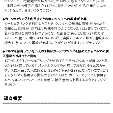
いたところ、「行動範囲が広がった」が40%で最多となりました。以降、
「休日の外出頻度が増えた」17%に続き、12%が「生活が豊かになっ
た」となっています。＜グラフ7＞
◆カーシェアリングを利用すると若者のクルマへの興味が上昇
カーシェアリングを利用したことで、クルマへの興味に変化があったか
を聞くと、31%が「以前より興味を持つようになった」と回答しています。
若い世代ほど興味を持つようになった割合が高く、18歳～24歳では
72%、25歳～29歳では60%にのぼり、実際にクルマに触れ、運転する
機会を持つことで、興味が高まることがうかがえます。＜グラフ8＞
◆クルマを保有していない人の3割がカーシェアリングを始めてからクルマの購
入意欲が高まったと回答
17%の人が「カーシェアリングを始めてから自分のクルマがほしいと思
った」と回答しています。もともとクルマを所有しておらず、タイムズカー
プラスに入会した人に限ると、12ポイント高い29%となっています。これ
までクルマで移動する機会が少ない人ほど、カーシェアリングを利用す
ると、クルマの“ベンリ”さを実感し、購入意欲も上昇するようです。＜グ
ラフ9＞
調査概要