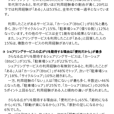
年代別でみると、年代が若いほど利用経験者の割合が高く、20代以
下では利用経験が「ある」人は53％と、全年代で唯一過半となっていま
す。
利用したことがあるサービスは、「カーシェア（BtoC）」が81％と最も
多く、次いで「サイクルシェア」15％、「駐車場シェア（借りる側）」12％と
なっています。その他のサービスは全て1割を切る結果となりました。
また、シェアリングサービスを利用したことが「ある」と回答した人の
15％は、複数のサービスの利用経験がありました。
③ シェアリングサービスの広がりを期待する理由は「便利だから」が最多
さらなる広がりを期待するシェアリングサービスは、「カーシェア
（BtoC）」が31％、「駐車場シェア」が22％でした。
シェアリングサービスの利用経験の有無別でみると、利用したことが
「ある」人は「カーシェア（BtoC）」が48％でトップ、次いで「駐車場シェ
ア」18％、「サイクルシェア」10％と続きました。
一方、利用経験の「ない」人は「特にない」が最も多く、半数近い46％
となった他、「駐車場シェア」が25％で、「カーシェア（BtoC）」の20％を
5ポイント上回るなど、利用経験がある人と傾向の違いが見られました。
さらなる広がりを期待する理由は、「便利だから」65％、「節約になる
から」41％、「移動が楽になるから」37％、「家計の足しになるから」
6％でした。