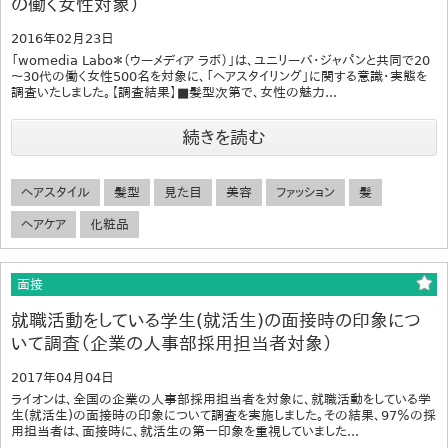
の働く女性対象）
2016年02月23日
「womedia Labo＊（ウーメディア ラボ）」は、ユニリーバ・ジャパンと共同で20
～30代の働く女性500名を対象に、「ヘアスタイリング」に関する意識・実態を
調査いたしました。【調査結果】■髪型次第で、女性の魅力...
続きを読む
ヘアスタイル
髪型
見た目
美容
ファッション
髪
ヘアケア
化粧品
面接
就職活動をしている学生(就活生)の面接時の印象につ
いて調査（企業の人事部採用担当者対象）
2017年04月04日
ライオンは、全国の企業の人事部採用担当者を対象に、就職活動をしている学
生(就活生)の面接時の印象について調査を実施しました。その結果、97％の採
用担当者は、面接時に、就活生の第一印象を重視していました...