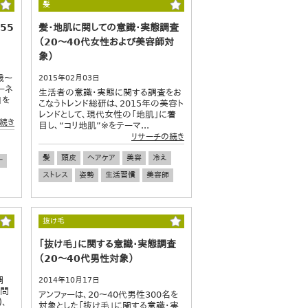
髪
55
髪・地肌に関しての意識・実態調査
（20～40代女性および美容師対
象）
歳～
2015年02月03日
ーネ
生活者の意識・実態に関する調査をお
』を
こなうトレンド総研は、2015年の美容ト
レンドとして、現代女性の「地肌」に着
続き
目し、“コリ地肌”※をテーマ...
リサーチの続き
髪
頭皮
ヘアケア
美容
冷え
ー
ストレス
姿勢
生活習慣
美容師
抜け毛
「抜け毛」に関する意識・実態調査
（20～40代男性対象）
調
2014年10月17日
期間
アンファーは、20～40代男性300名を
)、
対象とした「抜け毛」に関する意識・実