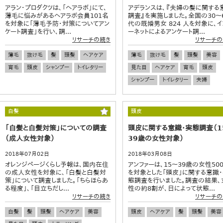
アラン・プロダクツは、「ヘアラボ」にて、
アデランスは、『夫婦の髪に関する
薄毛に悩みがあるヘアラボ会員101名
調査』を実施しました。全国の30～
を対象に「薄毛予防・対策についてアン
代の既婚男女 824 人を対象に、イ
ケート調査」を行い、調...
ーネットによるアンケート調...
リサーチの続き
リサーチの
薄毛
抜け毛
髪
頭髪
ヘアケア
薄毛
抜け毛
髪
頭髪
美容
育毛
頭皮
シャンプー
トイレタリー
見た目
ヘアケア
育毛
頭皮
シャンプー
トイレタリー
夫婦
白髪
頭皮
「白髪と白髪対策」についての調査
頭皮に関する意識・実態調査（1
（成人女性対象）
39歳の女性対象）
2018年07月02日
2018年03月08日
オレンジページくらし予報は、国内在住
アンファーは、15～39歳の女性50
の成人女性を対象に、「白髪と白髪対
を対象とした「頭皮」に関する意識
策」について調査しました。「ちらほらあ
態調査を行いました。調査の結果、
る程度」、「目立ちだし...
性の約8割が、日によって状態...
リサーチの続き
リサーチの
白髪
髪
頭髪
ヘアケア
美容
頭皮
ヘアケア
髪
頭髪
美容