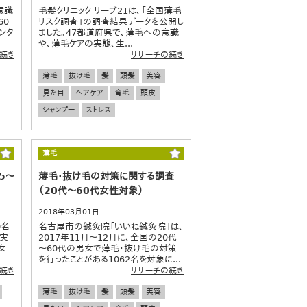
意識
毛髪クリニック リーブ21は、「全国薄毛
60
リスク調査」の調査結果データを公開し
ンタ
ました。47都道府県で、薄毛への意識
や、薄毛ケアの実態、生...
続き
リサーチの続き
薄毛
抜け毛
髪
頭髪
美容
見た目
ヘアケア
育毛
頭皮
シャンプー
ストレス
薄毛
5～
薄毛・抜け毛の対策に関する調査
（20代～60代女性対象）
2018年03月01日
0名
名古屋市の鍼灸院「いいね鍼灸院」は、
・実
2017年11月～12月に、全国の20代
女
～60代の男女で薄毛・抜け毛の対策
を行ったことがある1062名を対象に...
続き
リサーチの続き
薄毛
抜け毛
髪
頭髪
美容