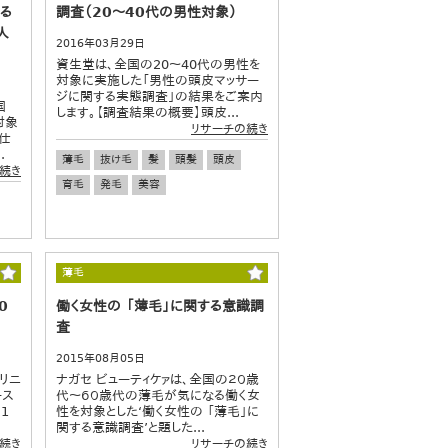
する
調査（20～40代の男性対象）
人
2016年03月29日
資生堂は、全国の20～40代の男性を
対象に実施した「男性の頭皮マッサー
ジに関する実態調査」の結果をご案内
国
します。【調査結果の概要】頭皮...
対象
リサーチの続き
仕
.
薄毛
抜け毛
髪
頭髪
頭皮
続き
育毛
発毛
美容
薄毛
0
働く女性の 「薄毛」に関する意識調
査
2015年08月05日
リニ
ナガセ ビューティケァは、全国の２０歳
ース
代～６０歳代の薄毛が気になる働く女
1
性を対象とした‘働く女性の 「薄毛」に
関する意識調査’と題した...
続き
リサーチの続き