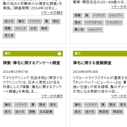
関東・関西在住の20～69歳の女..
髪の悩みと改善後の心境変化調査」を
リサーチの
実施。（調査期間：2014年10月2...
リサーチの続き
頭髪
髪
ヘアケア
シャンプー
抜け毛
薄毛
ヘアケア
髪
頭皮
頭皮
ヘアスタイル
トイレタリー
頭髪
ストレス
女性
美容
買い物
ショッパー
見た目
薄毛
薄毛
頭髪・薄毛に関するアンケート調査
薄毛に関する意識調査
2014年10月07日
2014年09月18日
『ゴリラクリニック 池袋本院』（東京イセ
リクルートライフスタイルが運営す
アクリニック）は、日本人男性107名を
『ホットペッパービューティー』は、
対象にした『頭髪・薄毛に関するアンケ
強い日差しや紫外線等、髪のダメ
ート調査』を実施。ま...
が気になる季節の変わり目...
リサーチの続き
リサーチの
薄毛
ヘアケア
髪
頭皮
育毛
薄毛
ヘアケア
髪
頭皮
育毛
発毛
抜け毛
頭髪
生活習慣
発毛
抜け毛
美容院
理容院