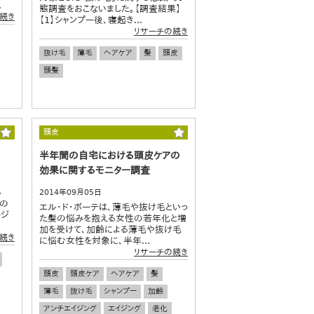
.
態調査をおこないました。【調査結果】
続き
【1】シャンプー後、寝起き...
リサーチの続き
抜け毛
薄毛
ヘアケア
髪
頭皮
頭髪
頭皮
半年間の自宅における頭皮ケアの
効果に関するモニター調査
る
2014年09月05日
夏の
エル・ド・ボーテは、薄毛や抜け毛といっ
ージ
た髪の悩みを抱える女性の若年化と増
加を受けて、加齢による薄毛や抜け毛
続き
に悩む女性を対象に、半年...
リサーチの続き
頭皮
頭皮ケア
ヘアケア
髪
薄毛
抜け毛
シャンプー
加齢
アンチエイジング
エイジング
老化