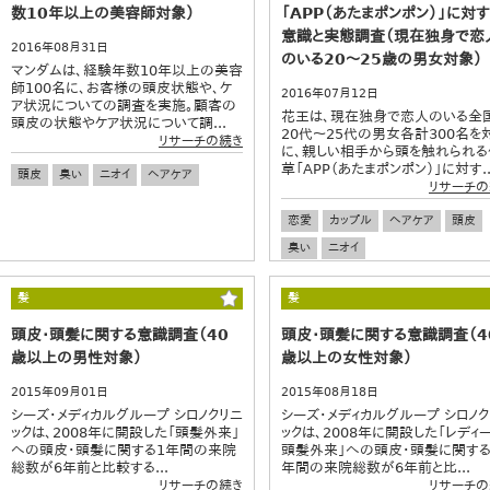
数10年以上の美容師対象）
「APP（あたまポンポン）」に対
意識と実態調査（現在独身で恋
2016年08月31日
のいる20～25歳の男女対象）
マンダムは、経験年数10年以上の美容
師100名に、お客様の頭皮状態や、ケ
2016年07月12日
ア状況についての調査を実施。顧客の
花王は、現在独身で恋人のいる全
頭皮の状態やケア状況について調...
20代～25代の男女各計300名を
リサーチの続き
に、親しい相手から頭を触れられる
草「APP（あたまポンポン）」に対す..
頭皮
臭い
ニオイ
ヘアケア
リサーチの
恋愛
カップル
ヘアケア
頭皮
臭い
ニオイ
髪
髪
頭皮・頭髪に関する意識調査（40
頭皮・頭髪に関する意識調査（4
歳以上の男性対象）
歳以上の女性対象）
2015年09月01日
2015年08月18日
シーズ・メディカルグループ シロノクリニ
シーズ・メディカルグループ シロノク
ックは、2008年に開設した「頭髪外来」
ックは、2008年に開設した「レディ
への頭皮・頭髪に関する1年間の来院
頭髪外来」への頭皮・頭髪に関する
総数が6年前と比較する...
年間の来院総数が6年前と比...
リサーチの続き
リサーチの