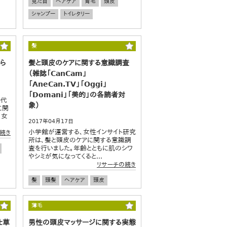
見た目
ヘアケア
育毛
頭皮
シャンプー
トイレタリー
髪
ら
髪と頭皮のケアに関する意識調査
（雑誌「CanCam」
「AneCan.TV」「Oggi」
「Domani」「美的」の各読者対
0代
象）
に関
、女
2017年04月17日
小学館が運営する、女性インサイト研究
続き
所は、髪と頭皮のケアに関する意識調
査を行いました。年齢とともに肌のシワ
やシミが気になってくると...
リサーチの続き
髪
頭髪
ヘアケア
頭皮
スキンケア
美容
薄毛
仕草
男性の頭皮マッサージに関する実態