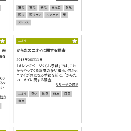
薄毛
育毛
発毛
見た目
外見
頭皮
頭皮ケア
ヘアケア
髪
ストレス
ニオイ
L疾
からだのニオイに関する調査
60
2015年06月11日
「オレンジページくらし予報」では、これ
からやってくる湿気の多い梅雨、何かと
ニオイが気になる季節を前に、「からだ
60
のニオイに関する調査...
ネッ
リサーチの続き
ない
ニオイ
臭い
体臭
頭皮
口臭
続き
梅雨