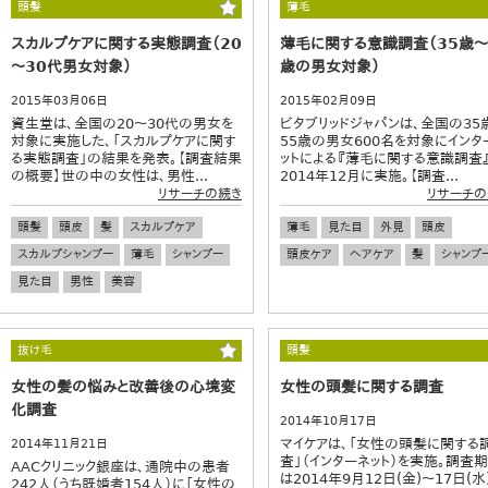
頭髪
薄毛
スカルプケアに関する実態調査（20
薄毛に関する意識調査（35歳～
～30代男女対象）
歳の男女対象）
2015年03月06日
2015年02月09日
資生堂は、全国の20～30代の男女を
ビタブリッドジャパンは、全国の35
対象に実施した、「スカルプケアに関す
55歳の男女600名を対象にインタ
る実態調査」の結果を発表。【調査結果
ットによる『薄毛に関する意識調査
の概要】世の中の女性は、男性...
2014年12月に実施。【調査...
リサーチの続き
リサーチの
頭髪
頭皮
髪
スカルプケア
薄毛
見た目
外見
頭皮
スカルプシャンプー
薄毛
シャンプー
頭皮ケア
ヘアケア
髪
シャンプ
見た目
男性
美容
抜け毛
頭髪
女性の髪の悩みと改善後の心境変
女性の頭髪に関する調査
化調査
2014年10月17日
マイケアは、「女性の頭髪に関する
2014年11月21日
査」（インターネット）を実施。調査
AACクリニック銀座は、通院中の患者
は2014年9月12日(金)～17日(水
242人（うち既婚者154人）に「女性の