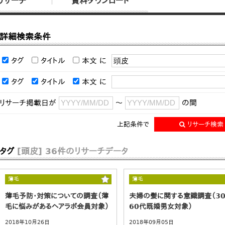
リサーチ
資料ダウンロード
詳細検索条件
タグ
タイトル
本文
に
タグ
タイトル
本文
に
リサーチ掲載日が
～
の間
上記条件で
リサーチ検索
タグ
[頭皮]
36件のリサーチデータ
薄毛
薄毛
薄毛予防・対策についての調査（薄
夫婦の髪に関する意識調査（3
毛に悩みがあるヘアラボ会員対象）
60代既婚男女対象）
2018年10月26日
2018年09月05日