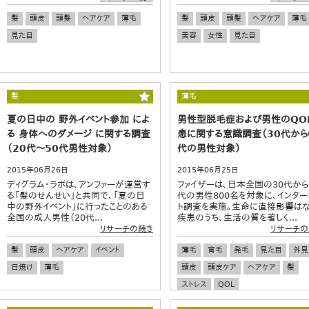
髪
頭皮
頭髪
ヘアケア
薄毛
髪
頭皮
頭髪
ヘアケア
薄毛
見た目
美容
女性
見た目
髪
薄毛
夏の日中の 野外イベント参加 によ
男性型脱毛症および男性のQO
る 身体へのダメージ に関する調査
患に関する意識調査（30代から
（20代～50代男性対象）
代の男性対象）
2015年06月26日
2015年06月25日
ディグラム・ラボは、アンファーが運営す
ファイザーは、日本全国の30代から
る「髪のせんせい」と共同で、「夏の日
代の男性800名を対象に、インター
中の野外イベント」に行ったことのある
ト調査を実施。生命に直接影響は
全国の成人男性（20代...
疾患のうち、生活の質を著しく...
リサーチの続き
リサーチの
髪
頭皮
ヘアケア
イベント
薄毛
育毛
発毛
見た目
外見
日焼け
薄毛
頭皮
頭皮ケア
ヘアケア
髪
ストレス
QOL