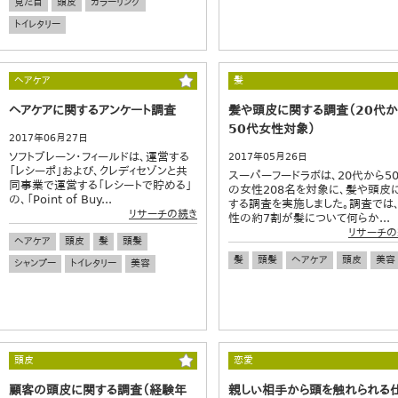
見た目
頭皮
カラーリング
トイレタリー
ヘアケア
髪
ヘアケアに関するアンケート調査
髪や頭皮に関する調査（20代か
50代女性対象）
2017年06月27日
ソフトブレーン・フィールドは、運営する
2017年05月26日
「レシーポ」および、クレディセゾンと共
スーパーフードラボは、20代から5
同事業で運営する「レシートで貯める」
の女性208名を対象に、髪や頭皮
の、「Point of Buy...
する調査を実施しました。調査では
リサーチの続き
性の約7割が髪について何らか...
リサーチの
ヘアケア
頭皮
髪
頭髪
髪
頭髪
ヘアケア
頭皮
美容
シャンプー
トイレタリー
美容
頭皮
恋愛
顧客の頭皮に関する調査（経験年
親しい相手から頭を触れられる