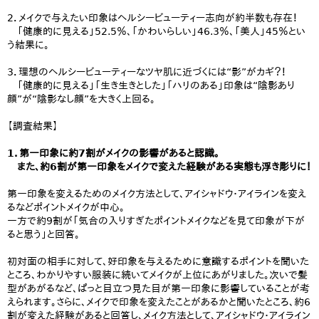
2．メイクで与えたい印象はヘルシービューティー志向が約半数も存在！
「健康的に見える」52.5％、「かわいらしい」46.3％、「美人」45％とい
う結果に。
3．理想のヘルシービューティーなツヤ肌に近づくには“影”がカギ？！
「健康的に見える」「生き生きとした」「ハリのある」印象は“陰影あり
顔”が“陰影なし顔”を大きく上回る。
【調査結果】
1．第一印象に約7割がメイクの影響があると認識。
また、約6割が第一印象をメイクで変えた経験がある実態も浮き彫りに！
第一印象を変えるためのメイク方法として、アイシャドウ・アイラインを変え
るなどポイントメイクが中心。
一方で約9割が「気合の入りすぎたポイントメイクなどを見て印象が下が
ると思う」と回答。
初対面の相手に対して、好印象を与えるために意識するポイントを聞いた
ところ、わかりやすい服装に続いてメイクが上位にあがりました。次いで髪
型があがるなど、ぱっと目立つ見た目が第一印象に影響していることが考
えられます。さらに、メイクで印象を変えたことがあるかと聞いたところ、約6
割が変えた経験があると回答し、メイク方法として、アイシャドウ・アイライン