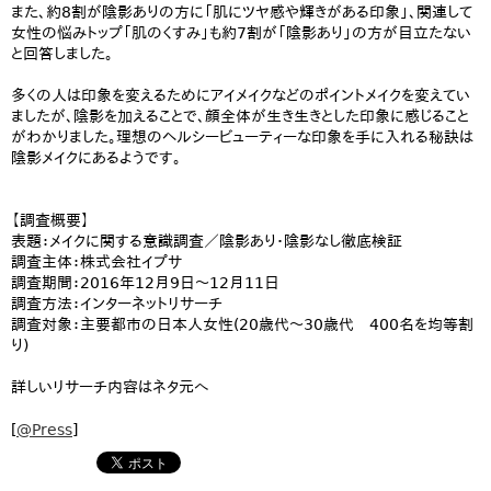
また、約8割が陰影ありの方に「肌にツヤ感や輝きがある印象」、関連して
女性の悩みトップ「肌のくすみ」も約7割が「陰影あり」の方が目立たない
と回答しました。
多くの人は印象を変えるためにアイメイクなどのポイントメイクを変えてい
ましたが、陰影を加えることで、顔全体が生き生きとした印象に感じること
がわかりました。理想のヘルシービューティーな印象を手に入れる秘訣は
陰影メイクにあるようです。
【調査概要】
表題：メイクに関する意識調査／陰影あり・陰影なし徹底検証
調査主体：株式会社イプサ
調査期間：2016年12月9日～12月11日
調査方法：インターネットリサーチ
調査対象：主要都市の日本人女性(20歳代～30歳代 400名を均等割
り)
詳しいリサーチ内容はネタ元へ
[
@Press
]