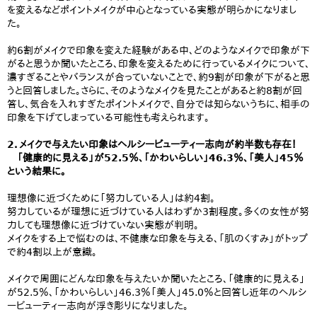
を変えるなどポイントメイクが中心となっている実態が明らかになりまし
た。
約6割がメイクで印象を変えた経験がある中、どのようなメイクで印象が下
がると思うか聞いたところ、印象を変えるために行っているメイクについて、
濃すぎることやバランスが合っていないことで、約9割が印象が下がると思
うと回答しました。さらに、そのようなメイクを見たことがあると約8割が回
答し、気合を入れすぎたポイントメイクで、自分では知らないうちに、相手の
印象を下げてしまっている可能性も考えられます。
2．メイクで与えたい印象はヘルシービューティー志向が約半数も存在！
「健康的に見える」が52.5％、「かわいらしい」46.3％、「美人」45％
という結果に。
理想像に近づくために「努力している人」は約4割。
努力しているが理想に近づけている人はわずか3割程度。多くの女性が努
力しても理想像に近づけていない実態が判明。
メイクをする上で悩むのは、不健康な印象を与える、「肌のくすみ」がトップ
で約4割以上が意識。
メイクで周囲にどんな印象を与えたいか聞いたところ、「健康的に見える」
が52.5％、「かわいらしい」46.3％「美人」45.0％と回答し近年のヘルシ
ービューティー志向が浮き彫りになりました。