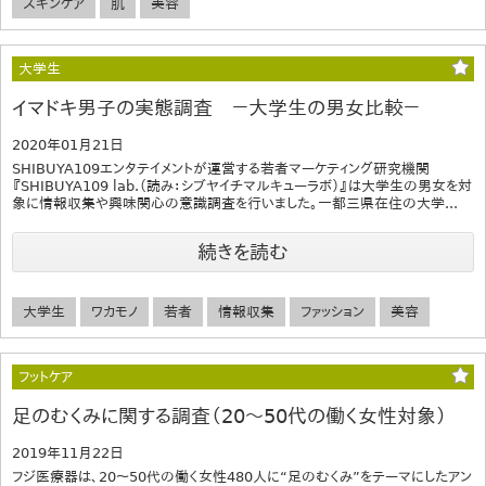
スキンケア
肌
美容
大学生
イマドキ男子の実態調査 －大学生の男女比較－
2020年01月21日
SHIBUYA109エンタテイメントが運営する若者マーケティング研究機関
『SHIBUYA109 lab.（読み：シブヤイチマルキューラボ）』は大学生の男女を対
象に情報収集や興味関心の意識調査を行いました。一都三県在住の大学...
続きを読む
大学生
ワカモノ
若者
情報収集
ファッション
美容
フットケア
足のむくみに関する調査（20～50代の働く女性対象）
2019年11月22日
フジ医療器は、20～50代の働く女性480人に“足のむくみ”をテーマにしたアン