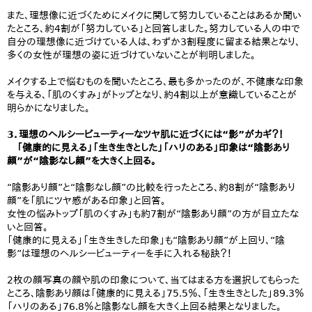
また、理想像に近づくためにメイクに関して努力していることはあるか聞い
たところ、約4割が「努力している」と回答しました。努力している人の中で
自分の理想像に近づけている人は、わずか3割程度に留まる結果となり、
多くの女性が理想の姿に近づけていないことが判明しました。
メイクする上で悩むものを聞いたところ、最も多かったのが、不健康な印象
を与える、「肌のくすみ」がトップとなり、約4割以上が意識していることが
明らかになりました。
3．理想のヘルシービューティーなツヤ肌に近づくには“影”がカギ？！
「健康的に見える」「生き生きとした」「ハリのある」印象は“陰影あり
顔”が“陰影なし顔”を大きく上回る。
“陰影あり顔”と“陰影なし顔”の比較を行ったところ、約8割が“陰影あり
顔”を「肌にツヤ感がある印象」と回答。
女性の悩みトップ「肌のくすみ」も約7割が“陰影あり顔”の方が目立たな
いと回答。
「健康的に見える」「生き生きした印象」も“陰影あり顔”が上回り、“陰
影”は理想のヘルシービューティーを手に入れる秘訣？！
2枚の顔写真の顔や肌の印象について、当てはまる方を選択してもらった
ところ、陰影あり顔は「健康的に見える」75.5％、「生き生きとした」89.3％
「ハリのある」76.8％と陰影なし顔を大きく上回る結果となりました。