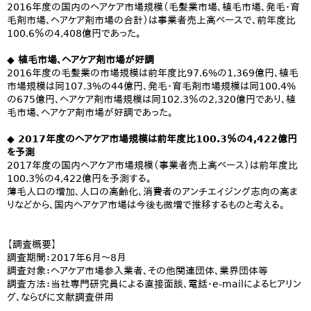
2016年度の国内のヘアケア市場規模（毛髪業市場、植毛市場、発毛・育
毛剤市場、ヘアケア剤市場の合計）は事業者売上高ベースで、前年度比
100.6％の4,408億円であった。
◆ 植毛市場、ヘアケア剤市場が好調
2016年度の毛髪業の市場規模は前年度比97.6%の1,369億円、植毛
市場規模は同107.3%の44億円、発毛・育毛剤市場規模は同100.4%
の675億円、ヘアケア剤市場規模は同102.3％の2,320億円であり、植
毛市場、ヘアケア剤市場が好調であった。
◆ 2017年度のヘアケア市場規模は前年度比100.3％の4,422億円
を予測
2017年度の国内ヘアケア市場規模（事業者売上高ベース）は前年度比
100.3％の4,422億円を予測する。
薄毛人口の増加、人口の高齢化、消費者のアンチエイジング志向の高ま
りなどから、国内ヘアケア市場は今後も微増で推移するものと考える。
【調査概要】
調査期間：2017年6月～8月
調査対象：ヘアケア市場参入業者、その他関連団体、業界団体等
調査方法：当社専門研究員による直接面談、電話・e-mailによるヒアリン
グ、ならびに文献調査併用