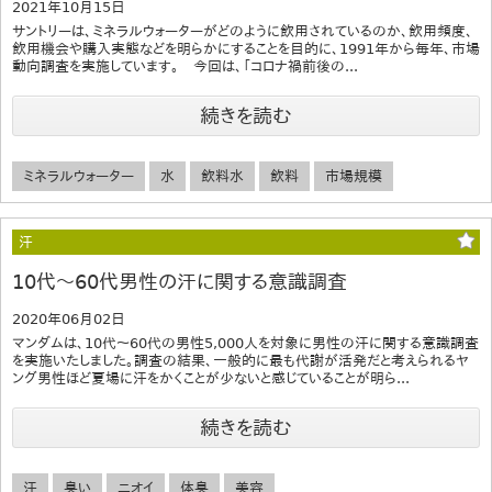
2021年10月15日
サントリーは、ミネラルウォーターがどのように飲用されているのか、飲用頻度、
飲用機会や購入実態などを明らかにすることを目的に、1991年から毎年、市場
動向調査を実施しています。 今回は、「コロナ禍前後の...
続きを読む
ミネラルウォーター
水
飲料水
飲料
市場規模
汗
10代～60代男性の汗に関する意識調査
2020年06月02日
マンダムは、10代～60代の男性5,000人を対象に男性の汗に関する意識調査
を実施いたしました。調査の結果、一般的に最も代謝が活発だと考えられるヤ
ング男性ほど夏場に汗をかくことが少ないと感じていることが明ら...
続きを読む
汗
臭い
ニオイ
体臭
美容