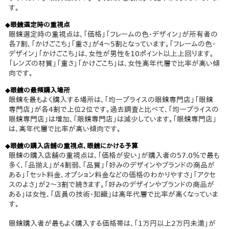
す。
◆眼鏡選定時の重視点
眼鏡選定時の重視点は、「価格」「フレームの色・デザイン」が所有者の
各7割、「かけごこち」「重さ」が4～5割となっています。「フレームの色・
デザイン」「かけごこち」は、女性が男性を10ポイント以上上回ります。
「レンズの材質」「重さ」「かけごこち」は、女性高年代層で比率が高い傾
向です。
◆眼鏡の最頻購入場所
眼鏡を最もよく購入する場所は、「均一プライスの眼鏡専門店」「眼鏡
専門店」が各4割で上位2位です。過去調査と比べて、「均一プライスの
眼鏡専門店」は増加、「眼鏡専門店」は減少しています。「眼鏡専門店」
は、高年代層で比率が高い傾向です。
◆眼鏡の購入店舗の重視点、眼鏡にかける予算
眼鏡の購入店舗の重視点は、「価格が安い」が購入者の57.0％で最も
多く、「品揃え」が4割弱、「品質」「好みのデザインやブランドの商品が
ある」「セット料金、オプション料金などの価格のわかりやすさ」「アクセ
スのよさ」が2～3割で続きます。「好みのデザインやブランドの商品が
ある」は女性、「店員の技術・知識」は高年代層で比率が高くなっていま
す。
眼鏡購入者が最もよく購入する価格帯は、「1万円以上2万円未満」が