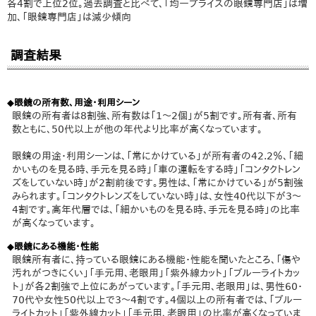
各4割で上位2位。過去調査と比べて、「均一プライスの眼鏡専門店」は増
加、「眼鏡専門店」は減少傾向
調査結果
◆眼鏡の所有数、用途・利用シーン
眼鏡の所有者は8割強、所有数は「1～2個」が5割です。所有者、所有
数ともに、50代以上が他の年代より比率が高くなっています。
眼鏡の用途・利用シーンは、「常にかけている」が所有者の42.2％、「細
かいものを見る時、手元を見る時」「車の運転をする時」「コンタクトレン
ズをしていない時」が2割前後です。男性は、「常にかけている」が5割強
みられます。「コンタクトレンズをしていない時」は、女性40代以下が3～
4割です。高年代層では、「細かいものを見る時、手元を見る時」の比率
が高くなっています。
◆眼鏡にある機能・性能
眼鏡所有者に、持っている眼鏡にある機能・性能を聞いたところ、「傷や
汚れがつきにくい」「手元用、老眼用」「紫外線カット」「ブルーライトカッ
ト」が各2割強で上位にあがっています。「手元用、老眼用」は、男性60・
70代や女性50代以上で3～4割です。4個以上の所有者では、「ブルー
ライトカット」「紫外線カット」「手元用、老眼用」の比率が高くなっていま