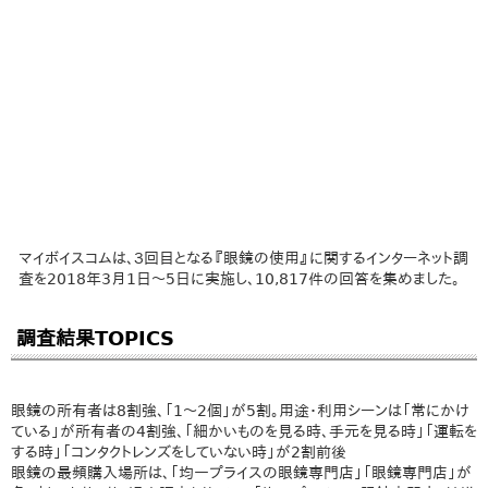
マイボイスコムは、３回目となる『眼鏡の使用』に関するインターネット調
査を2018年3月1日～5日に実施し、10,817件の回答を集めました。
調査結果TOPICS
眼鏡の所有者は8割強、「1～2個」が5割。用途・利用シーンは「常にかけ
ている」が所有者の4割強、「細かいものを見る時、手元を見る時」「運転を
する時」「コンタクトレンズをしていない時」が2割前後
眼鏡の最頻購入場所は、「均一プライスの眼鏡専門店」「眼鏡専門店」が