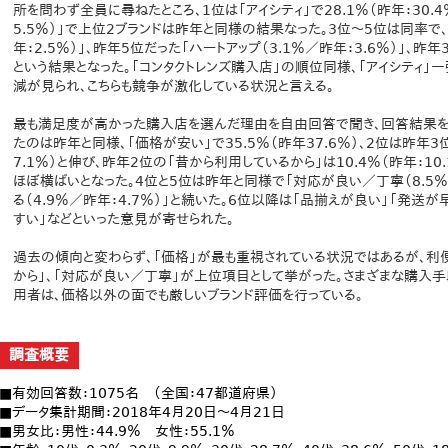
所を問わず全員に尋ねたところ、1位は「アイシティ」で28.1％（昨年：30.4
5.5％）」で上位2ブランドは昨年と同様の結果なった。3位～5位は同率で、
年：2.5％）」、昨年5位だった「ハートアップ（3.1％／昨年：3.6％）」、昨
という結果となった。「コンタクトレンズ購入店」の順位同様、「アイシティ」
減が見られ、こちらも競争が激化している状況と言える。
最も満足度が高かった購入店を選んだ理由を自由回答で聞き、回答結果を
たのは昨年と同様、「価格が安い」で35.5％（昨年37.6％）、2位は昨年3
7.1％）と伸び、昨年2位の「昔から利用しているから」は10.4％（昨年：1
ほぼ横ばいとなった。4位と5位は昨年と同様で「対応が良い／丁寧（8.5％／
る（4.9％／昨年：4.7％）」と続いた。6位以降は「品揃えが良い」「発送
すい」などといった意見が寄せられた。
過去の傾向と変わらず、「価格」が最も重視されている状況ではあるが、利便
から」、「対応が良い／丁寧」が上位項目として挙がった。さまざまな購入手
用者は、価格以外の面でも厳しいブランド評価を行っている。
調査概要
■有効回答数：1075名 （全国：47都道府県）
■データ集計期間：2018年4月20日～4月21日
■男女比：男性：44.9％ 女性：55.1％