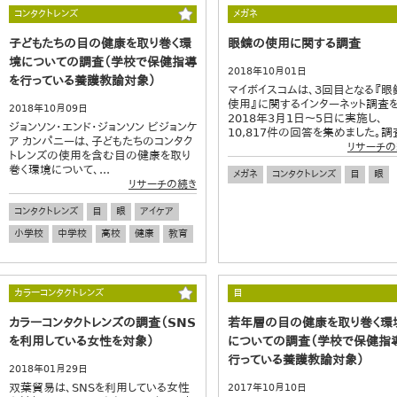
コンタクトレンズ
メガネ
子どもたちの目の健康を取り巻く環
眼鏡の使用に関する調査
境についての調査（学校で保健指導
2018年10月01日
を行っている養護教諭対象）
マイボイスコムは、３回目となる『眼
使用』に関するインターネット調査
2018年10月09日
2018年3月1日～5日に実施し、
ジョンソン・エンド・ジョンソン ビジョンケ
10,817件の回答を集めました。調査
ア カンパニーは、子どもたちのコンタク
リサーチの
トレンズの使用を含む目の健康を取り
巻く環境について、...
メガネ
コンタクトレンズ
目
眼
リサーチの続き
コンタクトレンズ
目
眼
アイケア
小学校
中学校
高校
健康
教育
カラーコンタクトレンズ
目
カラーコンタクトレンズの調査（SNS
若年層の目の健康を取り巻く環
を利用している女性を対象）
についての調査（学校で保健指
行っている養護教諭対象）
2018年01月29日
双葉貿易は、SNSを利用している女性
2017年10月10日