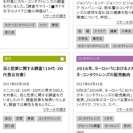
を対象にカラーコンタクトレンズの調査
ジョンソン・エンド・ジョンソン ビジ
を行いました。【調査サマリー】■今ドキ
ア カンパニーは、若年層のコンタク
女子のメイク三種の神器は「...
ンズの使用を含む目の健康を取り
リサーチの続き
環境について、学校...
リサーチの
カラーコンタクトレンズ
メイク
美容
目
眼
アイケア
健康
小学生
見た目
中学生
高校生
カラーコンタクトレンズ
コンタクトレン
目元
コンタクトレンズ
目と恋愛に関する調査（10代・20
2016年、ヨーロッパにおけるメ
代男女対象）
ネ・コンタクトレンズの販売動向
2017年03月29日
2017年03月22日
メニコンは、10代・20代の男女500人
GfKは「2016年、ヨーロッパにおけ
を対象に、目と恋愛に関する調査を行
ガネ・コンタクトレンズの販売動向」
いましたので、調査結果を発表いたしま
発表。2016年のヨーロッパ主要4
す。調査では異性を見るときに...
（イタリア、フランス、スペ...
リサーチの続き
リサーチの
目元
恋愛
美容
コンタクトレンズ
コンタクトレンズ
メガネ
見た目
グローバル調査
ヨーロッパ
欧州