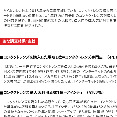
タイムカレントは、2013年から毎年実施している「コンタクトレンズ購入店
ートを公開した。調査対象は、1年以内に自分用のコンタクトレンズを購入した
の回答を得ている。前回調査結果との比較で、購入店や購入店に対する満
準などに変化が見られた。
主な調査結果・主旨
■コンタクトレンズを購入した場所1位＝コンタクトレンズ専門店 （44.
はじめに、一番直近でコンタクトレンズを購入した場所を尋ねたところ、最も
トレンズ専門店」で44.9％（昨年：47.8％）、2位の「インターネット（Webサイ
11.5％（昨年：12.4％）、「メガネ店」は7.3％（昨年：6.8％）となっ
ンズ専門店」がおよそ3ポイント減少した反面、「インターネット（通販サイト）
■コンタクトレンズ購入店利用者数1位＝アイシティ （52.2％）
コンタクトレンズを購入した場所として、最も回答率が高かった「コンタクト
た具体的な店舗を尋ねたところ、「アイシティ」が52.2％（昨年：52.8％
の首位となった。2位も昨年と同様「ハートアップ」で5.8％（昨年：5.9％
昨年4位の「エースコンタクト」で5.2％（昨年：4.6％）、4位は昨年5位の「プ