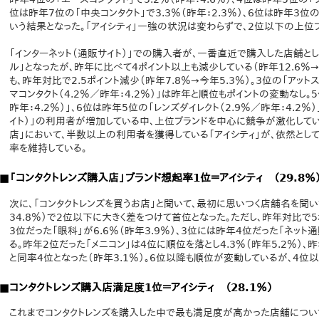
位は昨年7位の「中央コンタクト」で3.3％（昨年：2.3％）、6位は昨年3位の
いう結果となった。「アイシティ」一強の状況は変わらずで、2位以下の上位
「インターネット（通販サイト）」での購入者が、一番直近で購入した店舗と
ル」となったが、昨年に比べて4ポイント以上も減少している（昨年12.6％→今
も、昨年対比で2.5ポイント減少（昨年7.8％→今年5.3％）。3位の「アットス
マコンタクト（4.2％／昨年：4.2％）」は昨年と順位もポイントの変動なし。
昨年：4.2％）」、6位は昨年5位の「レンズダイレクト（2.9％／昨年：4.2％
イト）」の利用者が増加している中、上位ブランドを中心に競争が激化してい
店」において、半数以上の利用者を獲得している「アイシティ」が、依然とし
率を維持している。
■「コンタクトレンズ購入店」ブランド想起率1位＝アイシティ （29.8％
次に、「コンタクトレンズを買うお店」と聞いて、最初に思いつく店舗名を聞いて
34.8％）で2位以下に大きく差をつけて首位となった。ただし、昨年対比で
3位だった「眼科」が6.6％（昨年3.9％）、3位には昨年4位だった「ネット通
る。昨年2位だった「メニコン」は4位に順位を落とし4.3％（昨年5.2％）、昨
と同率4位となった（昨年3.1％）。6位以降も順位が変動しているが、4位
■コンタクトレンズ購入店満足度1位＝アイシティ （28.1％）
これまでコンタクトレンズを購入した中で最も満足度が高かった店舗につい