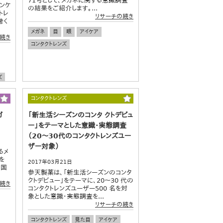
71号として、メガネに関する意識調査
ョンケ
の結果をご紹介します。...
トレ
リサーチの続き
巻く
メガネ
目
眼
アイケア
続き
コンタクトレンズ
ズ
コンタクトレンズ
ガ
「新生活シーズンのコンタ クトデビュ
ー」をテーマとした意識・実態調査
（20～30代のコンタクトレンズユー
ザー対象）
るメ
を
2017年03月21日
カ国
参天製薬は、「新生活シーズンのコンタ
クトデビュー」をテーマに、20～30 代の
続き
コンタクトレンズユーザー500 名を対
象とした意識・実態調査を...
リサーチの続き
コンタクトレンズ
見た目
アイケア