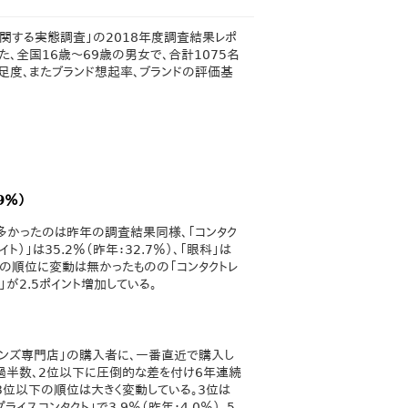
に関する実態調査」の2018年度調査結果レポ
、全国16歳～69歳の男女で、合計1075名
足度、またブランド想起率、ブランドの評価基
9％）
多かったのは昨年の調査結果同様、「コンタク
ト）」は35.2％（昨年：32.7％）、「眼科」は
た。全体の順位に変動は無かったものの「コンタクトレ
」が2.5ポイント増加している。
レンズ専門店」の購入者に、一番直近で購入し
）と過半数、2位以下に圧倒的な差を付け6年連続
）、3位以下の順位は大きく変動している。3位は
ライスコンタクト」で3.9％（昨年：4.0％）、5