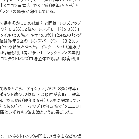
「メニコン直営店」で3.1％（昨年：5.5％）と
ブランドの競争が激化している。
して最も多かったのは昨年と同様「レンズアップ
年8.2％）。2位の「レンズモード（5.3％）」
タイル（5.0％／昨年：5.0％）」と4位の「シグ
5位は昨年6位の「レンズバーゲン （3.2％／
）」という結果となった。「インターネット（通販サ
る。最も利用者が多い「コンタクトレンズ専門
てコンタクトレンズ市場全体でも高い顧客利用
）
みたところ、「アイシティ」が29.8％（昨年：
5ポイント減少。2位以下は順位が変動し、昨年
販」で5.6％（昨年3.5％）とともに増加してい
年5位の「ハートアップ」が4.3％で「メニコン」
以降はいずれも5％未満という結果だった。
て、コンタクトレンズ専門店、メガネ店などの場