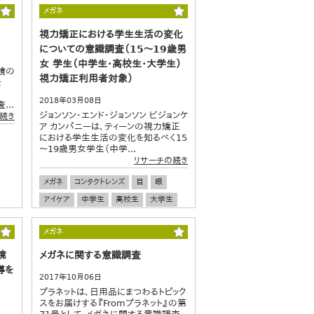
メガネ
視力矯正における学生生活の変化
についての意識調査（15～19歳男
女 学生（中学生・高校生・大学生）
鏡の
視力矯正利用者対象）
を
2018年03月08日
...
ジョンソン・エンド・ジョンソン ビジョンケ
続き
ア カンパニーは、ティーンの視力矯正
における学生生活の変化を知るべく15
～19歳男女学生（中学...
リサーチの続き
メガネ
コンタクトレンズ
目
眼
アイケア
中学生
高校生
大学生
健康
メガネ
境
メガネに関する意識調査
導を
2017年10月06日
プラネットは、日用品にまつわるトピック
スをお届けする『Fromプラネット』の第