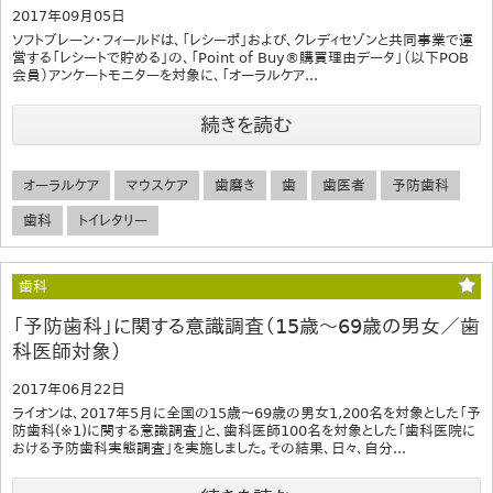
2017年09月05日
ソフトブレーン・フィールドは、「レシーポ」および、クレディセゾンと共同事業で運
営する「レシートで貯める」の、「Point of Buy®購買理由データ」（以下POB
会員）アンケートモニターを対象に、「オーラルケア...
続きを読む
オーラルケア
マウスケア
歯磨き
歯
歯医者
予防歯科
歯科
トイレタリー
歯科
「予防歯科」に関する意識調査（15歳～69歳の男女／歯
科医師対象）
2017年06月22日
ライオンは、2017年5月に全国の15歳～69歳の男女1,200名を対象とした「予
防歯科(※1)に関する意識調査」と、歯科医師100名を対象とした「歯科医院に
おける予防歯科実態調査」を実施しました。その結果、日々、自分...