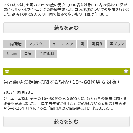
マクロミルは、全国の20～69歳の男女1,000名を対象に口内の悩み・口臭が
気になるか・ホワイトニングの経験有無など、口内環境についての調査を行いま
した。調査TOPICS大人の口内の悩みで多いもの、1位は「口臭」...
続きを読む
口内環境
マウスケア
オーラルケア
歯
歯磨き
歯ブラシ
むし歯
口臭
予防歯科
歯
歯と歯茎の健康に関する調査（10～60代男女対象）
2017年09月28日
ジーユーエヌは、全国の10～60代の男女600人に、歯と歯茎の健康に関する
調査を実施しました。 厚生労働省が3年ごとに実施している最新の「患者調
査（平成26年）」※によると、「歯肉炎及び歯周疾患」は、約331万5...
続きを読む