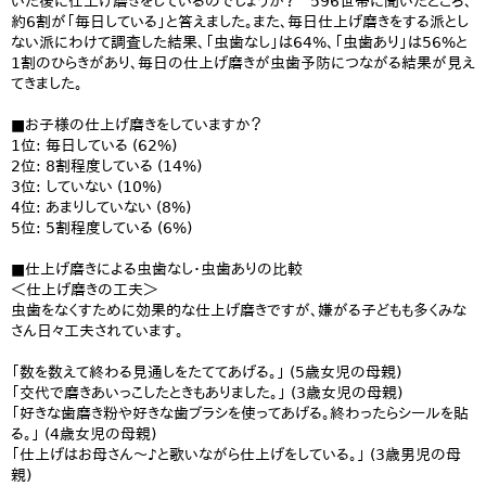
いた後に仕上げ磨きをしているのでしょうか？ 596世帯に聞いたところ、
約6割が「毎日している」と答えました。また、毎日仕上げ磨きをする派とし
ない派にわけて調査した結果、「虫歯なし」は64%、「虫歯あり」は56%と
1割のひらきがあり、毎日の仕上げ磨きが虫歯予防につながる結果が見え
てきました。
■お子様の仕上げ磨きをしていますか？
1位: 毎日している (62%)
2位: 8割程度している (14%)
3位: していない (10%)
4位: あまりしていない (8%)
5位: 5割程度している (6%)
■仕上げ磨きによる虫歯なし・虫歯ありの比較
＜仕上げ磨きの工夫＞
虫歯をなくすために効果的な仕上げ磨きですが、嫌がる子どもも多くみな
さん日々工夫されています。
「数を数えて終わる見通しをたててあげる。」 (5歳女児の母親)
「交代で磨きあいっこしたときもありました。」 (3歳女児の母親)
「好きな歯磨き粉や好きな歯ブラシを使ってあげる。終わったらシールを貼
る。」 (4歳女児の母親)
「仕上げはお母さん〜♪と歌いながら仕上げをしている。」 (3歳男児の母
親)