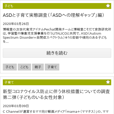
子ども
ASDと子育て実態調査（「ASDへの理解ギャップ」編）
2020年03月26日
博報堂の次世代育児アイテムPechat開発チームと博報堂こそだて家族研究所
は、学習塾や障害児支援事業を行うLITALICOと共同で、ASD（Autism
Spectrum Disorder=自閉症スペクトラム）※１の診断や傾向のある子ども
を...
続きを読む
子ども
こども
親子
子育て
子育て
新型コロナウイルス防止に伴う休校措置についての調査
第二弾（子どものいる女性対象）
2020年03月09日
C Channelが運営するママ向け動画メディア「mama＋（ママタス）」の、ママ