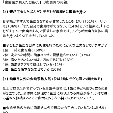
「虫歯菌が見えたと騒ぐ。」 (3歳男児の母親)
(2) 親が工夫したぶんだけ子どもが歯磨きに興味を持つ
お子様がすすんで歯磨きをするか質問したところ「はい」（51%）、「いい
え」（36%）、「まだ自分で歯磨きができない」（14%）という結果に。「子ど
もがすすんで歯磨きする」と回答した家庭では、子どもが歯磨き自体に興
味を持つような工夫をしていました。
■子どもが歯磨き自体に興味を持つためにどんな工夫をしていますか？
1位: 一緒に歯を磨く (60%)
2位: 決まった時間に歯磨きさせて習慣化させている (37%)
3位: 磨いたあとはいっぱいほめてあげる (26%)
4位: 歯磨きアプリで遊ばせている (11%)
5位: 歯磨き絵本を読ませている (10%)
(3) 歯磨き以外の虫歯予防人気1位は「歯に子ども用フッ素をぬる」
仕上げ磨き以外で行っている虫歯予防では、「歯に子ども用フッ素をぬる」
が1位でした。全体的に無理なく生活に取り込める内容が多く、小さな積
み重ねを継続することで虫歯を作らない努力をされていました。
■虫歯予防のために歯磨き以外で普段から工夫していることはあります
か？