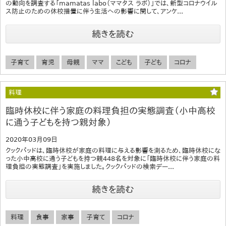
の動向を調査する「mamatas labo（ママタス ラボ）」では、新型コロナウイル
ス防止のための休校措置に伴う生活への影響に関して、アンケ...
続きを読む
子育て
育児
母親
ママ
こども
子ども
コロナ
料理
臨時休校に伴う家庭の料理負担の実態調査（小中高校
に通う子どもを持つ親対象）
2020年03月09日
クックパッドは、臨時休校が家庭の料理に与える影響を測るため、臨時休校にな
った小中高校に通う子どもを持つ親448名を対象に「臨時休校に伴う家庭の料
理負担の実態調査」を実施しました。クックパッドの検索デー...
続きを読む
料理
食事
家事
子育て
コロナ