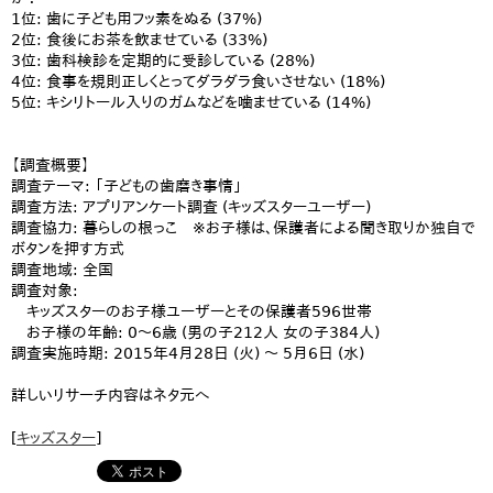
1位: 歯に子ども用フッ素をぬる (37%)
2位: 食後にお茶を飲ませている (33%)
3位: 歯科検診を定期的に受診している (28%)
4位: 食事を規則正しくとってダラダラ食いさせない (18%)
5位: キシリトール入りのガムなどを噛ませている (14%)
【調査概要】
調査テーマ: 「子どもの歯磨き事情」
調査方法: アプリアンケート調査 (キッズスターユーザー)
調査協力: 暮らしの根っこ ※お子様は、保護者による聞き取りか独自で
ボタンを押す方式
調査地域: 全国
調査対象:
キッズスターのお子様ユーザーとその保護者596世帯
お子様の年齢: 0～6歳 (男の子212人 女の子384人)
調査実施時期: 2015年4月28日 (火) 〜 5月6日 (水)
詳しいリサーチ内容はネタ元へ
[
キッズスター
]