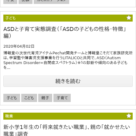
子ども
ASDと子育て実態調査（「ASDの子どもの性格・特徴」
編）
2020年04月02日
博報堂の次世代育児アイテムPechat開発チームと博報堂こそだて家族研究所
は、学習塾や障害児支援事業を行うLITALICOと共同で、ASD（Autism
Spectrum Disorder=自閉症スペクトラム）※１の診断や傾向のある子ども
を...
続きを読む
子ども
こども
親子
子育て
職業
新小学1年生の「将来就きたい職業」、親の「就かせたい
職業」調査