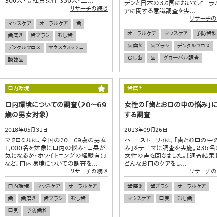
300人・会社員女性 350人・主...
デンと日本の３カ国においてオーラ
リサーチの続き
アに関する意識調査を実...
リサーチの
マウスケア
オーラルケア
歯
オーラルケア
マウスケア
予防歯科
歯磨き
歯ブラシ
むし歯
歯磨き
歯ブラシ
デンタルフロス
デンタルフロス
マウスウォッシュ
むし歯
歯
グローバル調査
酸蝕歯
口内環境
歯磨き
口内環境についての調査（20～69
女性の「歯とお口の中の悩み」
歳の男女対象）
する調査
2018年05月31日
2013年09月26日
マクロミルは、全国の20～69歳の男女
ハー・ストーリィは、「歯とお口の中
1,000名を対象に口内の悩み・口臭が
み」をテーマに調査を実施。２３６名
気になるか・ホワイトニングの経験有無
女性の声を聞きました。【調査結果
など、口内環境についての調査を...
どんなお口のケアをし...
リサーチの続き
リサーチの
口内環境
マウスケア
オーラルケア
歯磨き
歯ブラシ
オーラルケア
歯
歯磨き
歯ブラシ
むし歯
マウスケア
口臭
むし歯
口臭
予防歯科