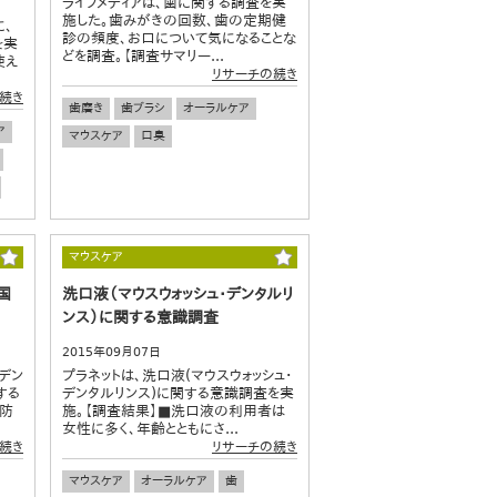
ライフメディアは、歯に関する調査を実
施した。歯みがきの回数、歯の定期健
に、
診の頻度、お口について気になることな
を実
どを調査。【調査サマリー...
使え
リサーチの続き
続き
歯磨き
歯ブラシ
オーラルケア
ア
マウスケア
口臭
マウスケア
国
洗口液（マウスウォッシュ・デンタルリ
ンス）に関する意識調査
2015年09月07日
デン
プラネットは、洗口液(マウスウォッシュ・
する
デンタルリンス)に関する意識調査を実
予防
施。【調査結果】■洗口液の利用者は
女性に多く、年齢とともにさ...
続き
リサーチの続き
マウスケア
オーラルケア
歯