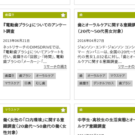
歯磨き
歯
『電動歯ブラシ』についてのアンケー
歯とオーラルケアに関する意識
ト調査
（20代～50代男女対象）
2013年06月21日
2016年04月27日
ネットリサーチのDIMSDRIVEでは、
ジョンソン・エンド・ジョンソン コン
『電動歯ブラシ』についてアンケートを
マー カンパニーは、全国の20代～
行い、歯磨きの「回数」・「時間」、電動
代の男女1,032名に対し、「歯とオ
歯ブラシの「メーカー」・「...
ルケアに関する意識調査...
リサーチの続き
リサーチの
歯磨き
歯ブラシ
オーラルケア
歯
オーラルケア
マウスケア
マウスケア
口臭
むし歯
歯磨き
デンタルフロス
歯ブラシ
マウスケア
歯
働く女性の「口内環境」に関する意
中学生・高校生の生活実態とオ
識調査（20歳代～50歳代の働く女
ルケア意識調査
性対象）