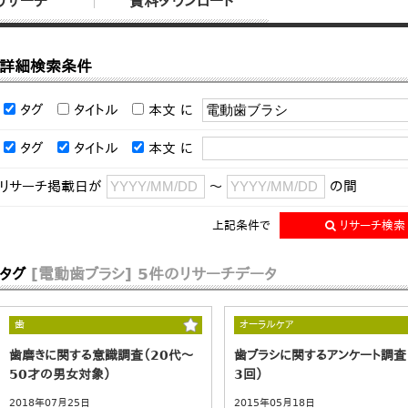
リサーチ
資料ダウンロード
詳細検索条件
タグ
タイトル
本文
に
タグ
タイトル
本文
に
リサーチ掲載日が
～
の間
上記条件で
リサーチ検索
タグ
[電動歯ブラシ]
5件のリサーチデータ
歯
オーラルケア
歯磨きに関する意識調査（20代～
歯ブラシに関するアンケート調査
50才の男女対象）
3回）
2018年07月25日
2015年05月18日