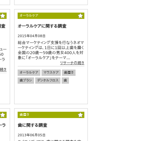
オーラルケア
調査
オーラルケアに関する調査
2015年04月08日
総合マーケティング支援を行なうネオマ
ーケティングは、1日に1回以上歯を磨く
シュー
全国の20歳～59歳の男女400人を対
50
象に「オーラルケア」をテーマ...
ーラ
リサーチの続き
続き
オーラルケア
マウスケア
歯磨き
歯ブラシ
デンタルフロス
歯
歯磨き
ーラ
歯に関する調査
2013年06月05日