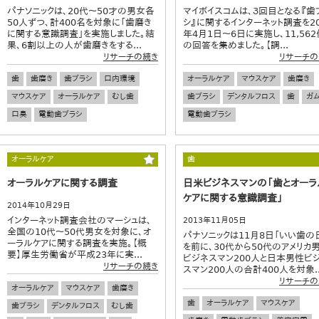
パナソニックは、20代～50才の男女各
マイボイスコムは、３回目となる『歯
50人ずつ、計400名を対象に「歯磨き
シ』に関するインターネット調査を20
に関する意識調査」を実施しました。結
年4月1日～6日に実施し、11,562
果、6割以上の人が歯磨きをする...
の回答を集めました。【調...
リサーチの続き
リサーチの
歯
歯磨き
歯ブラシ
口内環境
オーラルケア
マウスケア
歯磨き
マウスケア
オーラルケア
むし歯
歯ブラシ
デンタルフロス
歯
ガ
口臭
電動歯ブラシ
電動歯ブラシ
オーラルケア
歯
オーラルケアに関する調査
日米ビジネスマンの「歯とオーラ
ケアに関する意識調査」
2014年10月29日
インターネット調査会社のマーシュは、
2013年11月05日
全国の10代～50代男女を対象に、オ
パナソニックは11月8日「いい歯の
ーラルケアに関する調査を実施。【概
を前に、30代から50代のアメリカ
要】厚生労働省が平成23年に実...
ビジネスマン200人と日本男性ビ
リサーチの続き
スマン200人の合計400人を対象..
リサーチの
オーラルケア
マウスケア
歯磨き
歯
オーラルケア
マウスケア
歯ブラシ
デンタルフロス
むし歯