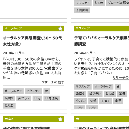
マウスケア
むし歯
グローバル調
予防歯科
オーラルケア
マウスケア
オーラルケア実態調査（30〜50代
子育てパパのオーラルケア意識
女性対象）
態調査
2018年11月20日
2014年05月09日
Ｐ＆Ｇは、30～50代の女性の中から、
ライオンは、子育てに積極的に参加
普段の歯磨き方法が手磨きが主流の
いる男性（いわゆるイクメン）のオー
手磨き派の女性300人と、電動歯ブラ
ケア意識を明らかにするために、10
シが主流の電動派の女性300人を抽
を対象に「子育てパパの...
出...
リサーチの
リサーチの続き
マウスケア
オーラルケア
歯
オーラルケア
マウスケア
歯
歯磨き
歯ブラシ
むし歯
習慣
歯磨き
歯ブラシ
口元
口内環境
イクメン
父親
子育て
育児
見た目
こども
子ども
歯磨き
歯
歯の健康に関する意識調査
世界のオーラルケア・歯周病事