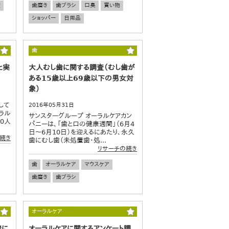
査
歯磨き
歯ブラシ
口臭
買い物
ショッパー
日用品
歯
と実
大人むし歯に関する調査（むし歯が
ある15歳以上69歳以下の男女対
象）
して
2016年05月31日
ラル
サンスターグループ オーラルケアカン
0人
パニーは、「歯と口の健康週間」（6月4
日〜6月10日）を迎えるにあたり、永久
続き
歯にむし歯（未処置歯・処...
リサーチの続き
歯
オーラルケア
マウスケア
歯磨き
歯ブラシ
オーラルケア
情に
オーラルケアに関するアンケート調