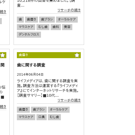
10,218件の回答を集めました。【調
ルケ
査...
リサーチの続き
続き
歯
歯磨き
歯ブラシ
オーラルケア
マウスケア
むし歯
歯科
美容
デンタルフロス
歯磨き
に関
歯に関する調査
2014年06月04日
ライフメディアは、歯に関する調査を実
施。調査方法は運営する『ライフメディ
の悩
ア』にてインターネットリサーチを実施。
の
【調査サマリー】■10代...
】■
リサーチの続き
続き
歯磨き
歯ブラシ
オーラルケア
マウスケア
口臭
むし歯