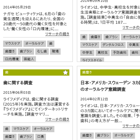
2014年09月10日
ライオンは、中学生・高校生を対象
2014年05月29日
生活実態とオーラルケア意識調査
ナガセ ビューティケァは、6月の「歯の
施。【調査結果】中高生の「自由に
衛生週間」を迎えるにあたり、全国の
る時間」は、１日平均 187...
20歳代～50歳代の働く女性を対象と
リサーチの
した‘働く女性の「口内環境」に...
リサーチの続き
歯
歯磨き
歯ブラシ
オーラルケ
マウスケア
オーラルケア
歯
マウスケア
デンタルフロス
中高生
歯磨き
歯ブラシ
むし歯
職場
中学生
高校生
予防歯科
歯科
口内環境
芸能人
ライフスタイル
歯
歯磨き
歯に関する調査
日本・アメリカ・スウェーデン ３カ
のオーラルケア意識調査
2015年06月03日
ライフメディアは、歯に関する調査
2014年02月12日
(2015年)を実施。調査方法は運営する
ライオンは、日本・アメリカ・スウェー
『ライフメディア』にてインターネットリサ
の３カ国においてオーラルケアに関
ーチを実施。【調査サマリ...
意識を調査しました。その結果、「
リサーチの続き
歯科」の考え方が一般...
リサーチの
歯
マウスケア
オーラルケア
歯磨き
歯ブラシ
オーラルケア
歯磨き
歯ブラシ
口臭