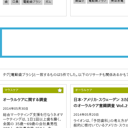
歯磨き
電動歯ブラシ
美容家電
歯
口臭
電動歯ブラシ
ガム
タグ[電動歯ブラシ]と一致するものは5件でした。以下のリサーチも関係あるかも
マウスケア
オーラルケア
オーラルケアに関する調査
日本・アメリカ・スウェーデン ３カ
のオーラルケア意識調査 Vol.2
2014年05月30日
総合マーケティング支援を行なうネオマ
2014年05月20日
ーケティングは、1日1回以上歯を磨く、
ライオンは、「予防歯科」の考え方
全国の 35歳～69歳の会社員男性
般的に根付いているアメリカ・スウ