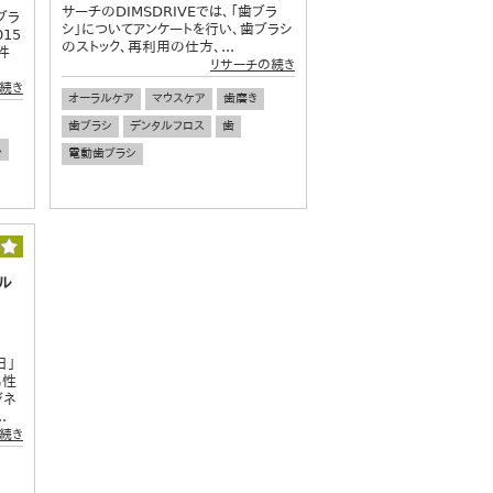
サーチのDIMSDRIVEでは、「歯ブラ
ブラ
シ」についてアンケートを行い、歯ブラシ
15
のストック、再利用の仕方、...
件
リサーチの続き
続き
オーラルケア
マウスケア
歯磨き
歯ブラシ
デンタルフロス
歯
ム
電動歯ブラシ
ル
日」
男性
ジネ
.
続き