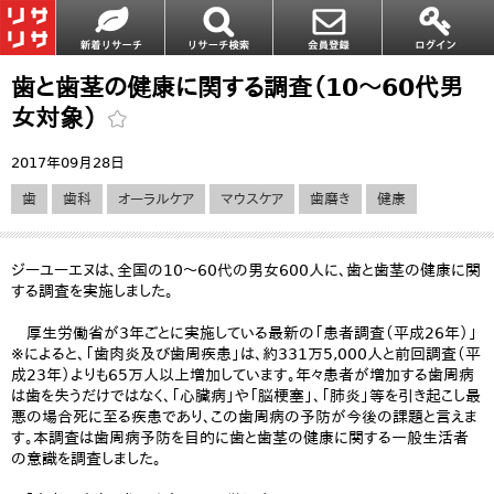
歯と歯茎の健康に関する調査（10～60代男
女対象）
2017年09月28日
歯
歯科
オーラルケア
マウスケア
歯磨き
健康
ジーユーエヌは、全国の10～60代の男女600人に、歯と歯茎の健康に関
する調査を実施しました。
厚生労働省が3年ごとに実施している最新の「患者調査（平成26年）」
※によると、「歯肉炎及び歯周疾患」は、約331万5,000人と前回調査（平
成23年）よりも65万人以上増加しています。年々患者が増加する歯周病
は歯を失うだけではなく、「心臓病」や「脳梗塞」、「肺炎」等を引き起こし最
悪の場合死に至る疾患であり、この歯周病の予防が今後の課題と言えま
す。本調査は歯周病予防を目的に歯と歯茎の健康に関する一般生活者
の意識を調査しました。