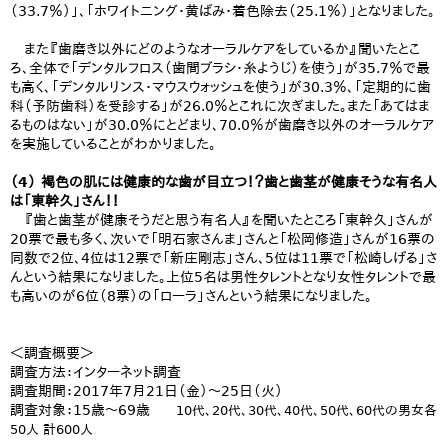
（33.7％）」、「ホワイトニング・黄ばみ・着色除去（25.1％）」となりました。
また『歯磨き以外にどのようなオーラルケアをしているか』聞いたとこ
ろ、全体で「デンタルフロス（歯間ブラシ・糸ようじ）を使う」が35.7％で最
も高く、「デンタルリンス・マウスウォッシュを使う」が30.3％、「定期的に歯
科（予防歯科）を受診する」が26.0％とこれに次ぎました。また「あてはま
るものはない」が30.0％にとどまり、70.0％が歯磨き以外のオーラルケア
を実施していることがわかりました。
（4） 褐色の肌には健康的な歯が目立つ！？歯と歯茎が健康そうな有名人
は「東幹久」さん！！
『歯と歯茎が健康そうだと思う有名人』を聞いたところ「東幹久」さんが
20票で最も多く、次いで「明石家さんま」さんと「松岡修造」さんが16票の
同数で2位、4位は12票で「新庄剛志」さん、5位は11票で「松崎しげる」さ
んという結果になりました。上位5名は男性タレントとなり女性タレントで最
も高いのが6位（8票）の「ローラ」さんという結果になりました。
＜調査概要＞
調査方法：インターネット調査
調査期間：2017年7月21日（金）～25日（火）
調査対象：15歳～69歳
10代、20代、30代、40代、50代、60代の男女各
50人 計600人