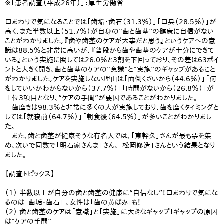
※「患者調査（平成26年）」：厚生労働省
口まわりで気になることでは「歯垢・歯石（31.3％）」「口臭（28.5％）」が
高く、また半数以上（51.7％）が自身の“歯と歯茎”の健康に自信がない
ことがわかりました。『歯や歯茎のケアが大事だと思う』というケアへの意
識は88.5％と非常に高いが、『普段から歯や歯茎のケアが十分にできて
いる』という実施に関しては26.0％と3割を下回っており、その差は63ポイ
ントと大きく開き、歯と歯茎のケアの“意識”と“実施”のギャップがあること
がわかりました。ケアを実施しない理由は「面倒くさいから（44.6％）」「何
をしていいかわからないから（37.7％）」「時間がないから（26.8％）」が
上位3項目となり、“ケアの手間”が要因であることがわかりました。
歯磨きは98.3％と非常に多くの人が実施しており、歯を磨くタイミングと
しては「就寝前（64.7％）」「朝食後（64.5％）」が多いことがわかりまし
た。
また、歯と歯茎が健康そうな有名人では、「東幹久」さんが最も票を集
め、次いで同数で「明石家さんま」さん、「松岡修造」さんという結果となり
ました。
【調査トピックス】
（1） 半数以上が自分の歯と歯茎の健康に“自信なし”！口まわりで気にな
るのは「歯垢・歯石」 、女性は「歯の黄ばみ」も！
（2） 歯と歯茎のケアは「意識」と「実施」に大きなギャップ！ギャップの原因
は“ケアの手間”