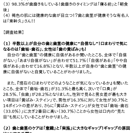
（3） 98.3％が歯磨きをしている！歯磨きのタイミングは「寝る前」と「朝食
後」
（4） 褐色の肌には健康的な歯が目立つ！？歯と歯茎が健康そうな有名人
は「東幹久」さん！！
【調査結果】
（1） 半数以上が自分の歯と歯茎の健康に“自信なし”！口まわりで気に
なるのは「歯垢・歯石」、女性は「歯の黄ばみ」も！
自分の“歯と歯茎”の健康に自信があるか聞いたところ、全体で「自信
がない」「あまり自信がない」が合わせて51.7％（「自信がある」「やや自
信がある」合わせて16.8％）となり、半数以上が自身の“歯と歯茎”の健
康に自信がないと自覚していることがわかりました。
また、『現在の口まわりでどのようなことが気になっているか』を聞いた
ところ、全体で「歯垢・歯石」が31.3％と最も高く、次いで「口臭」が
28.5％、「虫歯」が28.2％となりました。性別で見ると男女差が最も大き
い項目は「黄ばみ・ステイン」で、男性が16.3％に対して女性が30.7％と
14ポイントの差があり、さらに「黄ばみ・ステイン」が女性では「歯垢・歯石
（33.0％）」に次ぎ2番目に高い（30.7％）ことから女性は口内の“見た
目”も気にしていることがわかりました。
（2） 歯と歯茎のケアは「意識」と「実施」に大きなギャップ！ギャップの原因