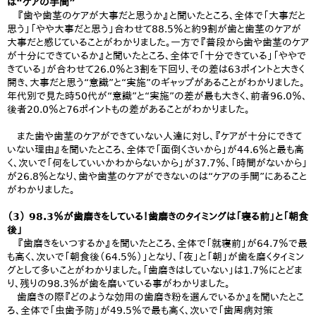
は“ケアの手間”
『歯や歯茎のケアが大事だと思うか』と聞いたところ、全体で「大事だと
思う」「やや大事だと思う」合わせて88.5％と約9割が歯と歯茎のケアが
大事だと感じていることがわかりました。一方で『普段から歯や歯茎のケア
が十分にできているか』と聞いたところ、全体で「十分できている」「ややで
きている」が合わせて26.0％と3割を下回り、その差は63ポイントと大きく
開き、大事だと思う“意識”と“実施”のギャップがあることがわかりました。
年代別で見た時50代が“意識”と“実施”の差が最も大きく、前者96.0％、
後者20.0％と76ポイントもの差があることがわかりました。
また歯や歯茎のケアができていない人達に対し、『ケアが十分にできて
いない理由』を聞いたところ、全体で「面倒くさいから」が44.6％と最も高
く、次いで「何をしていいかわからないから」が37.7％、「時間がないから」
が26.8％となり、歯や歯茎のケアができないのは“ケアの手間”にあること
がわかりました。
（3） 98.3％が歯磨きをしている！歯磨きのタイミングは「寝る前」と「朝食
後」
『歯磨きをいつするか』を聞いたところ、全体で「就寝前」が64.7％で最
も高く、次いで「朝食後（64.5％）」となり、「夜」と「朝」が歯を磨くタイミン
グとして多いことがわかりました。「歯磨きはしていない」は1.7％にとどま
り、残りの98.3％が歯を磨いている事がわかりました。
歯磨きの際『どのような効用の歯磨き粉を選んでいるか』を聞いたとこ
ろ、全体で「虫歯予防」が49.5％で最も高く、次いで「歯周病対策