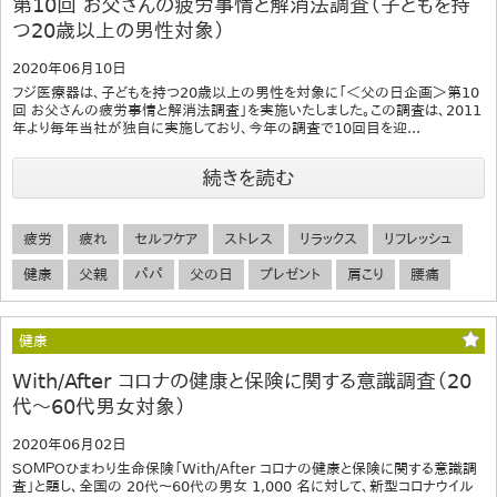
第10回 お父さんの疲労事情と解消法調査（子どもを持
つ20歳以上の男性対象）
2020年06月10日
フジ医療器は、子どもを持つ20歳以上の男性を対象に「＜父の日企画＞第10
回 お父さんの疲労事情と解消法調査」を実施いたしました。この調査は、2011
年より毎年当社が独自に実施しており、今年の調査で10回目を迎...
続きを読む
疲労
疲れ
セルフケア
ストレス
リラックス
リフレッシュ
健康
父親
パパ
父の日
プレゼント
肩こり
腰痛
健康
With/After コロナの健康と保険に関する意識調査（20
代～60代男女対象）
2020年06月02日
ＳＯＭＰＯひまわり生命保険「With/After コロナの健康と保険に関する意識調
査」と題し、全国の 20代～60代の男女 1,000 名に対して、新型コロナウイル