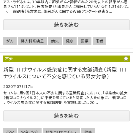
アストラゼネカは、10年以内に卵巣がんと診断された20代以上の卵巣がん患
者さん111名（以下、患者調査）と卵巣がんに罹患していない女性1,314名（以
下、一般調査）を対象に、卵巣がんに関するWEBアンケート調査を...
続きを読む
がん
婦人科系疾患
病気
健康
医療
患者
不安
新型コロナウイルス感染症に関する意識調査（新型コロ
ナウイルスについて不安を感じている男女対象）
2020年07月17日
セコムは、第9回「日本人の不安に関する意識調査」において、「感染症の拡大
（新型コロナウイルス）」に不安を感じていると回答した人を対象に、「新型コロ
ナウイルス感染症に関する意識調査」を実施しました。20...
続きを読む
不安
安全・安心
新型コロナウイルス
健康