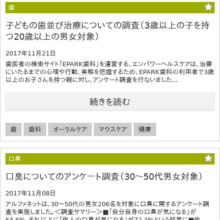
歯
子どもの歯並び治療についての調査（3歳以上の子を持
つ20歳以上の男女対象）
2017年11月21日
歯医者の検索サイト「EPARK歯科」を運営する、エンパワーヘルスケアは、治療
にいたるまでの心理や行動、実態を把握するため、EPARK歯科の利用者で3歳
以上のお子さんを持つ親に対し、アンケート調査を行ないました...
続きを読む
歯
歯科
オーラルケア
マウスケア
健康
口臭
口臭についてのアンケート調査（30～50代男女対象）
2017年11月08日
アルファネットは、30～50代の男女206名を対象に口臭に関するアンケート調
査を実施しました。＜調査サマリー＞■「自分自身の口臭が気になる」が
64.6%、それ以上に「他人の口臭が気になる」が72.3%という結果に■他...