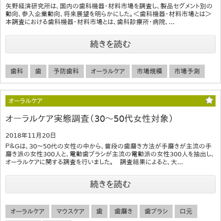
矢野経済研究所は、国内の歯科機器・材料市場を調査し、製品セグメント別の
動向、参入企業動向、将来展望を明らかにした。＜歯科機器・材料市場とは＞
本調査における歯科機器・材料市場とは、歯科診療所・病院、...
続きを読む
歯科
歯
予防歯科
オーラルケア
市場規模
市場予測
オーラルケア
オーラルケア実態調査（30〜50代女性対象）
2018年11月20日
Ｐ＆Ｇは、30～50代の女性の中から、普段の歯磨き方法が手磨きが主流の手
磨き派の女性300人と、電動歯ブラシが主流の電動派の女性300人を抽出し、
オーラルケアに関する調査を行いました。 調査結果によると、大...
続きを読む
オーラルケア
マウスケア
歯
歯磨き
歯ブラシ
口元