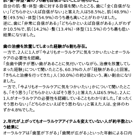
肌・髪・体型・歯のうち最も自信がないことが明らかに。
自分の肌・髪・体型・歯に対する自信を聞いたところ、歯に「全く自信がな
い」「どちらかといえば自信がない」と答えた人は58.5%と、肌（48.9%）・
髪（49.5%）・体型（54.9%）のうち最も高いことがわかりました。
逆に、歯に「非常に自信がある」「どちらかといえば自信がある」人がわず
か10.5%で、肌（14.2%）・髪（13.4%）・体型（11.5%）のうち最も低い
結果になりました。
歯の治療を放置してしまった経験が6割も存在。
一方で、2人に1人が「今よりもオーラルケアに気をつかいたいとオーラル
ケアの必要性を認識。
「虫歯や調子が悪い歯があることに気付いていながら、治療を放置してし
まった経験」について聞いたところ、60.3%の人が「経験がある」と回答。
「きちんと治療を行ってきた」人（30.0%）の約2倍という、高い割合になり
ました。
一方で、「今よりもオーラルケアに気をつかいたい」かについて聞いたとこ
ろ、「そう思う」「どちらかといえばそう思う」と答えた人は65.9%と、2人に
1人がオーラルケアの必要性を認識していることもわかりました。「まったく
そう思わない」「どちらかといえばそう思わない」と答えた人は、全体のわ
ずか4.8%でした。
2.年代が上がってもオーラルケアアイテムを変えていない人が約半数とい
う結果に
オーラルケアは「歯茎が下がる」「歯間が広がる」といった年齢による口内