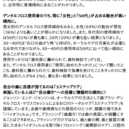
と、近年特に急増傾向にあることがわかりました。
デンタルフロス使用者のうち、特に「女性」と「50代」が占める割合が高い
傾向に。
男女別のデンタルフロス使用傾向をみると、女性（64%）の割合が男性
（36%）よりも高いことが明らかになりました。また、年代別の使用傾向で
は50代（31%）が最も高く、20代（20%）が最も低い結果となりました。
30～40代は“お口の曲がり角”と呼ばれ、オーラルケアの充実化が必要と
なる年代でありながら、30～40代の使用率は50代に比べて低い傾向に
あることがわかりました。
使用きっかけは「歯科医に薦められて、歯科検診で」が1位。
また、デンタルフロス使用者に「使用し始めたきっかけ」について聞いたと
ころ、歯科医に薦められたり、歯科検診で指導を受けたことをきっかけに使
用し始めた人が64.1%と、最も多い結果になりました。
自分の歯に自信が持てるのは「3ステップケア」
実施している人ほど“自分磨き”への投資に積極的な傾向に！
ジョンソン・エンド・ジョンソンは、オーラルケアの方法として歯ブラシ・デン
タルフロス・マウスウォッシュによるお口のトータルケア「3ステップケア」を
提唱しています。虫歯や歯周病などの原因のひとつが、細菌の塊である
「バイオフィルム」です。ブラッシング（歯磨き）では歯の表面しか綺麗にす
ることはできません。ブラッシングだけではなく、歯と歯の間、歯と歯茎の境
目にたまるバイオフィルムを取り除くフロッシング（歯間部のケア）、口腔内