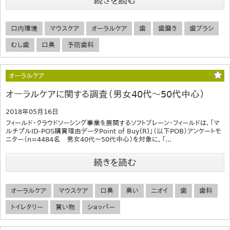
続きを読む
口内環境
マウスケア
オーラルケア
歯
歯磨き
歯ブラシ
むし歯
口臭
予防歯科
オーラルケア
オーラルケアに関する調査（男女40代～50代中心）
2018年05月16日
フィールド・クラウドソーシング事業を展開するソフトブレーン・フィールドは、「マ
ルチプルID-POS購買理由データPoint of Buy(R)」（以下POB）アンケートモ
ニター（n=4484名 男女40代～50代中心）を対象に、「...
続きを読む
オーラルケア
マウスケア
口臭
臭い
ニオイ
歯
歯科
トイレタリー
買い物
ショッパー