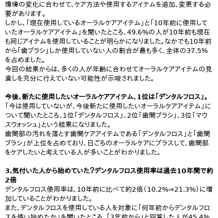
環境の変化に合わせて、ケア方法や使用するアイテムを追加、変更する必
要があります。
しかし、「現在使用しているオーラルケアアイテム」と「10年前に使用して
いたオーラルケアアイテム」を聞いたところ、49.6%の人が10年前も現在
も同じアイテムを使用していることが明らかになりました。なかでも10年前
から「歯ブラシ」しか使用していない人の割合が最も多く、全体の37.5%
を占めました。
今回の結果からは、多くの人が年齢に合わせてオーラルケアアイテムの見
直しを充分に行えていない可能性が示唆されました。
今後、新たに使用したいオーラルケアアイテム、1位は「デンタルフロス」。
「今は使用していないが、今後新たに使用したいオーラルケアアイテム」に
ついて聞いたところ、1位「デンタルフロス」、2位「歯間ブラシ」、3位「マウ
スウォッシュ」という結果になりました。
歯間部の汚れを落とす歯間ケアアイテムである「デンタルフロス」と「歯間
ブラシ」が上位を占めており、日ごろのオーラルケアにプラスして、歯間部
をケアしたいと考えている人が多いことがわかりました。
3.気付いた人から始めていた？デンタルフロス使用率は過去10年間で約
2倍
デンタルフロス使用率は、10年前に比べて約2倍（10.2%⇒21.3%）に増
加していることがわかりました。
また、デンタルフロスを使用している人を対象に「何年前からデンタルフロ
スを使い始めたか」を聞いたところ、「3年前から」と回答した人が45.4%