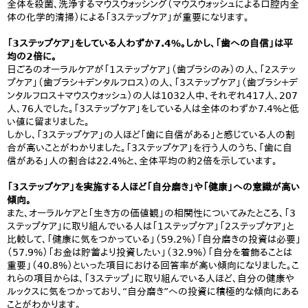
全体を殺菌、洗浄するマウスウォッシング（マウスウォッシュによる口腔内全
体の化学的清掃）による「3ステップケア」が重要になります。
「3ステップケア」をしている人わずか7.4%。しかし、「歯への自信」は平
均の2倍に。
日ごろのオーラルケアが「1ステップケア」（歯ブラシのみ）の人、「2ステッ
プケア」（歯ブラシ＋デンタルフロス）の人、「3ステップケア」（歯ブラシ＋デ
ンタルフロス＋マウスウォッシュ）の人は1032人中、それぞれ417人、207
人、76人でした。「3ステップケア」をしている人は全体のわずか7.4%と低
い値に留まりました。
しかし、「3ステップケア」の人ほど「歯に自信がある」と感じている人の割
合が高いことがわかりました。「3ステップケア」を行う人のうち、「歯に自
信がある」人の割合は22.4%と、全体平均の約2倍を示しています。
「3ステップケア」を実施する人ほど「自分磨き」や「健康」への意識が高い
傾向。
また、オーラルケアと「生き方の価値観」の相関性についてみたところ、「3
ステップケア」に取り組んでいる人は「1ステップケア」「2ステップケア」と
比較して、「健康に気をつかっている」（59.2%）「自分磨きの投資は必要」
（57.9%）「お金は貯蓄より投資したい」（32.9%）「自分を着飾ることは
重要」（40.8%）といった項目における回答率が高い傾向になりました。こ
れらの項目からは、「3ステップ」に取り組んでいる人ほど、自分の健康や
ルックスに気をつかっており、“自分磨き”への投資に積極的な傾向にある
ことがわかります。