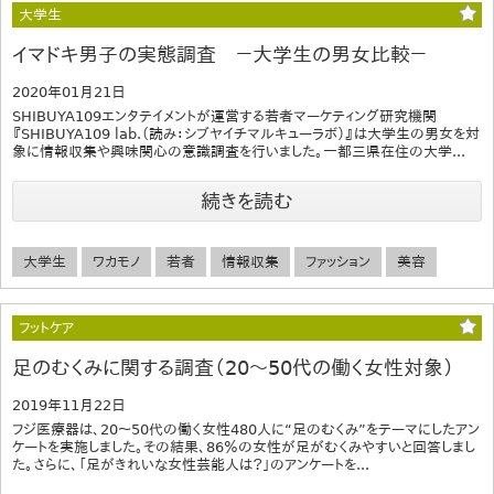
大学生
イマドキ男子の実態調査 －大学生の男女比較－
2020年01月21日
SHIBUYA109エンタテイメントが運営する若者マーケティング研究機関
『SHIBUYA109 lab.（読み：シブヤイチマルキューラボ）』は大学生の男女を対
象に情報収集や興味関心の意識調査を行いました。一都三県在住の大学...
続きを読む
大学生
ワカモノ
若者
情報収集
ファッション
美容
フットケア
足のむくみに関する調査（20～50代の働く女性対象）
2019年11月22日
フジ医療器は、20～50代の働く女性480人に“足のむくみ”をテーマにしたアン
ケートを実施しました。その結果、86％の女性が足がむくみやすいと回答しまし
た。さらに、「足がきれいな女性芸能人は？」のアンケートを...