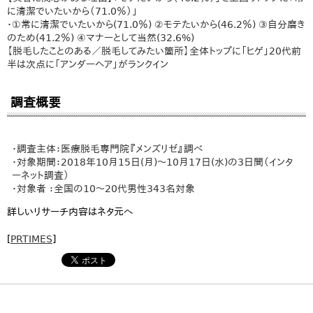
に清潔でいたいから（71.0％）」
・①常に清潔でいたいから(71.0％) ②モテたいから(46.2％) ③自分磨き
のため(41.2％) ④マナーとして当然(32.6%)
【脱毛したことのある／脱毛してみたい箇所】全体トップに「ヒゲ」20代前
半は次点に「アンダーヘア」がランクイン
調査概要
・調査主体：医療脱毛専門院『メンズリゼ』調べ
・対象期間：2018年10月15日(月)～10月17日(水)の3日間（インタ
ーネット調査）
・対象者 ：全国の10～20代男性343名対象
詳しいリサーチ内容はネタ元へ
[
PRTIMES
]