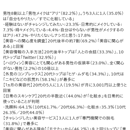
男性8割以上「男性メイクは“アリ”（82.2％）」。うち3人に1人（35.0％）
は「自分もやりたい／すでに化粧している」
・経験はないがチャレンジしてみたい：23.3％・日常的にメイクしている：
7.3％・時々メイクしている：4.4%・自分はやらないが男性がメイクするの
はアリ：47.2%・やりたくないしナシだと思う：17.8%
【美容への関心度を調査】20代後半の約7割（69.2%）「美容に関心が
ある」と回答
【美容情報の入手方法】20代後半トップは「人との会話（33.3%）」、10
代トップは「Twitter（32.9％）」
【ハロウィン】美容にとても関心がある男性の仮装率（23.0%）、全く関心
がない男性（2.2%）の10倍以上
【外見のコンプレックス】20代トップは「ヒゲ・ムダ毛（34.3%）」、10代は
「ニキビなどの肌荒れ（58.1%）」が最多に
【１ヵ月の美容代】20代の5人に1人（19.5%）が月に3,001円以上使うと
回答
【日常のスキンケア】20代の半数近く（44.0%）が「化粧水」を日常的に
使っていることが判明
・洗顔料：64.1％（10代61.7%／20代66.3%）・化粧水：35.3％（10代
26.3％／20代44.0％）
【チャレンジしたい美容サービス】3人に1人が「専門機関での脱毛
（31.8%）」で最多に
【美容に関心がある理由】「モテたいから（46.2％）」を上回りトップに「常