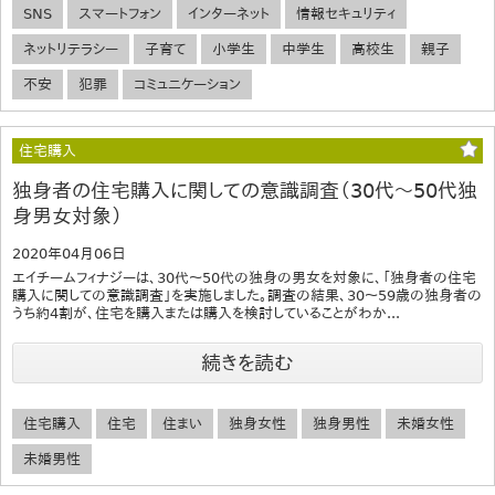
SNS
スマートフォン
インターネット
情報セキュリティ
ネットリテラシー
子育て
小学生
中学生
高校生
親子
不安
犯罪
コミュニケーション
住宅購入
独身者の住宅購入に関しての意識調査（30代～50代独
身男女対象）
2020年04月06日
エイチームフィナジーは、30代～50代の独身の男女を対象に、「独身者の住宅
購入に関しての意識調査」を実施しました。調査の結果、30～59歳の独身者の
うち約4割が、住宅を購入または購入を検討していることがわか...
続きを読む
住宅購入
住宅
住まい
独身女性
独身男性
未婚女性
未婚男性