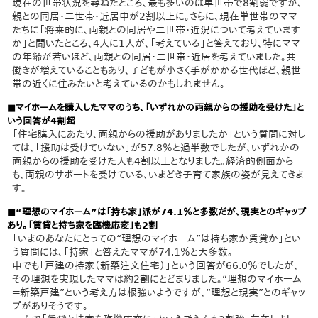
現在の世帯状況を尋ねたところ、最も多いのは単世帯で8割弱ですが、
親との同居・二世帯・近居中が2割以上に。さらに、現在単世帯のママ
たちに「将来的に、両親との同居や二世帯・近況について考えています
か」と聞いたところ、4人に1人が、「考えている」と答えており、特にママ
の年齢が若いほど、両親との同居・二世帯・近居を考えていました。共
働きが増えていることもあり、子どもが小さく手がかかる世代ほど、親世
帯の近くに住みたいと考えているのかもしれません。
■マイホームを購入したママのうち、「いずれかの両親からの援助を受けた」と
いう回答が4割超
「住宅購入にあたり、両親からの援助がありましたか」という質問に対し
ては、「援助は受けていない」が57.8％と過半数でしたが、いずれかの
両親からの援助を受けた人も4割以上となりました。経済的側面から
も、両親のサポートを受けている、いまどき子育て家族の姿が見えてきま
す。
■“理想のマイホーム”は「持ち家」派が74.1％と多数だが、現実とのギャップ
あり。「賃貸と持ち家を臨機応変」も2割
「いまのあなたにとっての“理想のマイホーム”は持ち家か賃貸か」とい
う質問には、「持家」と答えたママが74.1％と大多数。
中でも「戸建の持家（新築注文住宅）」という回答が66.0％でしたが、
その理想を実現したママは約2割にとどまりました。“理想のマイホーム
＝新築戸建”という考え方は根強いようですが、“理想と現実”とのギャッ
プがありそうです。