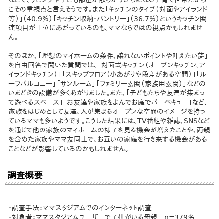
などで、リビングや子ども部屋が散らかりがちになる子育て世帯だから
こその重視点と言えそうです。また「キッチンのタイプ（対面やアイランド
等）」（40.9％）「キッチン収納・パントリー」（36.7％）というキッチン関
連項目が上位にあがっているのも、ママならではの視点かもしれませ
ん。
そのほか、「理想のマイホームの条件、譲れないポイントや叶えたい夢」
を自由回答で聞いた質問では、「対面式キッチン（オープンキッチン、ア
イランドキッチン）」「スキップフロア（小あがりや段差がある空間）」「ル
ーフバルコニー」「サンルーム」「ファミリー玄関（家族用玄関）」などの
いまどきの設備が多くあがりました。また、「子どもたちや友達が集まっ
て遊べるスペース」「お友達や家族をよんでお庭でバーベキュー」など、
家族をはじめとして友達、人が集まるオープンな空間のイメージを持っ
ているママも多いようです。こうした結果には、TV番組や雑誌、SNSなど
を通じて他の家族のマイホームの様子を見る機会が増えたことや、両親
を含めた家族やママ友同士で、お互いの家庭を行き来する機会がある
ことなどが影響しているのかもしれません。
調査概要
・調査手法：ママスタジアムでのインターネット調査
・対象者：ママスタジアムユーザーで子供がいる母親 n=379名