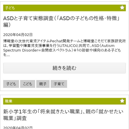
子ども
ASDと子育て実態調査（「ASDの子どもの性格・特徴」
編）
2020年04月02日
博報堂の次世代育児アイテムPechat開発チームと博報堂こそだて家族研究所
は、学習塾や障害児支援事業を行うLITALICOと共同で、ASD（Autism
Spectrum Disorder=自閉症スペクトラム）※１の診断や傾向のある子ども
を...
続きを読む
子ども
こども
親子
子育て
職業
新小学1年生の「将来就きたい職業」、親の「就かせたい
職業」調査
2020年04月02日