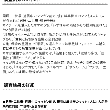
同居・二世帯・近居中のママが2割で、現在は単世帯のママも4人に1人
が将来的に同居・二世帯・近居を検討
マイホームを購入したママのうち、「いずれかの両親からの援助を受けた」
という回答が4割超
“理想のマイホーム”は「持ち家」派が74.1％と多数だが、現実とのギャッ
プあり。「賃貸と持ち家を臨機応変」も2割
立地・環境の重視点で「学区」を選んだママは半数以上。マイホーム購入
時に子どもの教育環境が重視されている
ママが重視するスペック・設備では、「価格」に加えて、「収納の多さ」「耐
震性」「間取り・広さ」が上位に
ママが叶えたい夢や譲れない点（自由回答）では、キッチン関連の設備を
はじめ、「スキップフロア」「ルーフバルコニー」「サンルーム」「ファミリー玄
関」など、いま風の設備があがった
調査結果の詳細
■同居・二世帯・近居中のママが2割で、現在は単世帯のママも4人に1人が将
来的に同居・二世帯・近居を検討