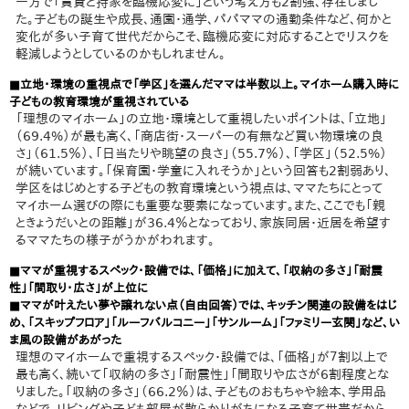
一方で「賃貸と持家を臨機応変に」という考え方も2割強、存在しまし
た。子どもの誕生や成長、通園・通学、パパママの通勤条件など、何かと
変化が多い子育て世代だからこそ、臨機応変に対応することでリスクを
軽減しようとしているのかもしれません。
■立地・環境の重視点で「学区」を選んだママは半数以上。マイホーム購入時に
子どもの教育環境が重視されている
「理想のマイホーム」の立地・環境として重視したいポイントは、「立地」
（69.4%）が最も高く、「商店街・スーパーの有無など買い物環境の良
さ」（61.5％）、「日当たりや眺望の良さ」（55.7％）、「学区」（52.5%）
が続いています。「保育園・学童に入れそうか」という回答も2割弱あり、
学区をはじめとする子どもの教育環境という視点は、ママたちにとって
マイホーム選びの際にも重要な要素になっています。また、ここでも「親
ときょうだいとの距離」が36.4％となっており、家族同居・近居を希望す
るママたちの様子がうかがわれます。
■ママが重視するスペック・設備では、「価格」に加えて、「収納の多さ」「耐震
性」「間取り・広さ」が上位に
■ママが叶えたい夢や譲れない点（自由回答）では、キッチン関連の設備をはじ
め、「スキップフロア」「ルーフバルコニー」「サンルーム」「ファミリー玄関」など、い
ま風の設備があがった
理想のマイホームで重視するスペック・設備では、「価格」が７割以上で
最も高く、続いて「収納の多さ」「耐震性」「間取りや広さが6割程度とな
りました。「収納の多さ」（66.2％）は、子どものおもちゃや絵本、学用品