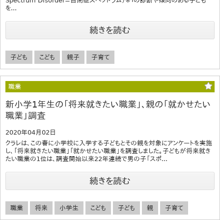
Spectrum Disorder=自閉症スペクトラム）※１の診断や傾向のある子ども
を...
続きを読む
子ども
こども
親子
子育て
職業
新小学1年生の「将来就きたい職業」、親の「就かせたい
職業」調査
2020年04月02日
クラレは、この春に小学校に入学する子どもとその親を対象にアンケートを実施
し、「将来就きたい職業」「就かせたい職業」を調査しました。子どもが将来就き
たい職業の1位は、調査開始以来22年連続で男の子「スポ...
続きを読む
職業
将来
小学生
こども
子ども
親
子育て