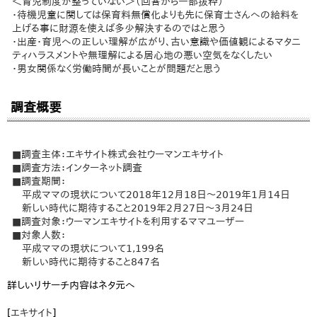
＜育児制度が整っていない＞（回答から一部抜粋）
・待機児童に関しては保育料無償化よりも先に保育士さんへの給料を
上げる事に財源を使えば多少解決するのではと思う
・出産・育児への正しい理解が広がり、古い意識や価値観によるマタニ
ティハラスメントや無理解による居心地の悪い空気をなくしたい
・男女関係なく労働時間が長いことが問題だと思う
調査概要
■調査主体：エキサイト株式会社ウーマンエキサイト
■調査方法：インターネット調査
■調査期間：
平成ママの現状について2018年12月18日～2019年1月14日
新しい時代に期待すること2019年2月27日～3月24日
■調査対象：ウーマンエキサイトを利用するママユーザー
■対象人数：
平成ママの現状について1,199名
新しい時代に期待すること847名
詳しいリサーチ内容はネタ元へ
[
エキサイト
]