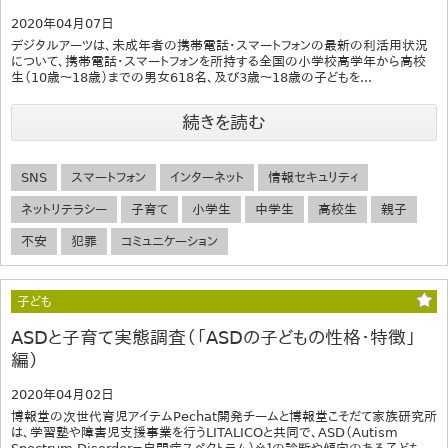
2020年04月07日
デジタルアーツは、未成年者の携帯電話・スマートフォンの最新の利活用状況
について、携帯電話・スマートフォンを所持する全国の小学校高学年から高校
生（10歳～18歳）までの男女618名、及び3歳～18歳の子どもを...
続きを読む
SNS
スマートフォン
インターネット
情報セキュリティ
ネットリテラシー
子育て
小学生
中学生
高校生
親子
不安
犯罪
コミュニケーション
子ども
ASDと子育て実態調査（「ASDの子どもの性格・特徴」
編）
2020年04月02日
博報堂の次世代育児アイテムPechat開発チームと博報堂こそだて家族研究所
は、学習塾や障害児支援事業を行うLITALICOと共同で、ASD（Autism