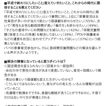
■平成で終わりにしたいこと/変えていきたいこと、これからの時代に期
待することを教えてください
「平成で終わりにしたいこと/変えていきたいこと、これからの時代に期
待することを教えてください」という質問に対し、1位に「家事育児は女
性負担が多いのが当たり前という価値観を終わらせたい」（55%）、次
いで「男性も女性も勤務時間が長い「働き方」を終わせたい」（49%）、
「子どもの虐待やいじめ問題などを減らしたい」（42%）、「待機児童問
題（保育士さんの待遇）を解決してほしい」（39%）、「PTAや保護者会
などの運営を状況に合わせてアップデートしてほしい」（37%）という結
果となりました。
パパの家事育児参加から、さらに長時間労働問題などの解決を望んで
いる声が大きいようです。
■解決の障害となっていると思うポイントは？
＜固定概念を変えられない＞（回答から一部抜粋）
・会社の中で男性の育児があまり浸透していない。育児=母親という概
念がある
・男は仕事という価値観も変えた方がいいのかも？
・こうしなくてはならないという、昔ながらの考え方、いろんな情報が出回
っていること
・洗濯機で乾燥までできる、食器も機械が洗うことができるのに、子育て
だけは古いやり方が美徳とされる