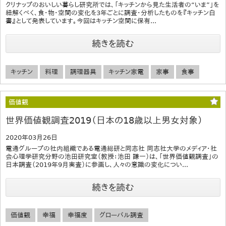
クリナップのおいしい暮らし研究所では、「キッチンから見た生活者の“いま”」を
紐解くべく、食・物・空間の変化を3年ごとに調査・分析したものを『キッチン白
書』として発表しています。今回はキッチン空間に保有...
続きを読む
キッチン
料理
調理器具
キッチン家電
家事
食事
価値観
世界価値観調査2019（日本の18歳以上男女対象）
2020年03月26日
電通グループの社内組織である電通総研と同志社 同志社大学のメディア・社
会心理学研究分野の池田研究室（教授：池田 謙一）は、「世界価値観調査」の
日本調査（2019年9月実査）に参画し、人々の意識の変化につい...
続きを読む
価値観
幸福
幸福度
グローバル調査