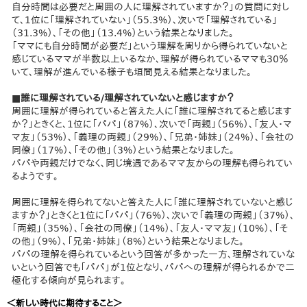
自分時間は必要だと周囲の人に理解されていますか？」の質問に対し
て、1位に「理解されていない」（55.3%）、次いで「理解されている」
（31.3%）、「その他」（13.4%）という結果となりました。
「ママにも自分時間が必要だ」という理解を周りから得られていないと
感じているママが半数以上いるなか、理解が得られているママも30％
いて、理解が進んでいる様子も垣間見える結果となりました。
■誰に理解されている/理解されていないと感じますか？
周囲に理解が得られていると答えた人に「誰に理解されてると感じます
か？」ときくと、1位に「パパ」（87%）、次いで「両親」（56%）、「友人・マ
マ友」（53%）、「義理の両親」（29%）、「兄弟・姉妹」（24%）、「会社の
同僚」（17%）、「その他」（3%）という結果となりました。
パパや両親だけでなく、同じ境遇であるママ友からの理解も得られてい
るようです。
周囲に理解を得られてないと答えた人に「誰に理解されていないと感じ
ますか？」ときくと1位に「パパ」（76%）、次いで「義理の両親」（37%）、
「両親」（35%）、「会社の同僚」（14%）、「友人・ママ友」（10%）、「そ
の他」（9%）、「兄弟・姉妹」（8%）という結果となりました。
パパの理解を得られているという回答が多かった一方、理解されていな
いという回答でも「パパ」が1位となり、パパへの理解が得られるかで二
極化する傾向が見られます。
＜新しい時代に期待すること＞