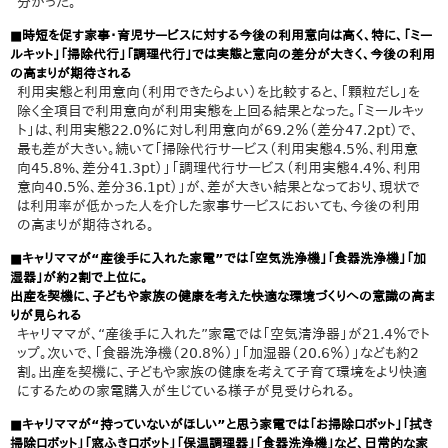
分かった。
■時短を促す家事・育児サービスに対する今後の利用意向は高く、特に、「ミー
ルキット」「掃除代行」「調理代行」では実態と意向の差分が大きく、今後の利用
の高まりが期待される
利用実態と利用意向（利用できたらよい）を比較すると、「顆粒だし」を
除く全項目で利用意向が利用実態を上回る結果となった。「ミールキッ
ト」は、利用実態22.0％に対し利用意向が69.2％（差分47.2pt）で、
最も差が大きい。続いて「掃除代行サービス（利用実態4.5％、利用意
向45.8%、差分41.3pt）」「調理代行サービス（利用実態4.4％、利用
意向40.5％、差分36.1pt）」が、差が大きい結果となっており、現状で
は利用率が低かった人を介した家事サービスにおいても、今後の利用
の高まりが期待される。
■キャリママが“産後手に入れた家電”では「空気洗浄機」「食器洗浄機」「加
湿器」が約2割で上位に。
出産を契機に、子どもや家族の健康を考えた快適な環境づくりへの意識の高ま
りが見られる
キャリママが、“産後手に入れた”家電では「空気清浄器」が21.4％でト
ップ。次いで、「食器洗浄機（20.8％）」「加湿器（20.6％）」なども約2
割。出産を契機に、子どもや家族の健康を考えて子育て環境をより快適
にするための家電購入が生じている様子が見受けられる。
■キャリママが“持っていないがほしい”と思う家電では「お掃除ロボット」「拭き
掃除ロボット」「窓ふきロボット」「保温調理器」「食器洗浄機」など、日常的な家