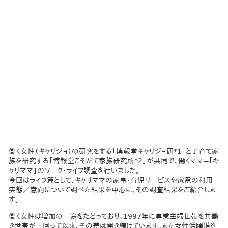
働く女性（キャリジョ）の研究をする「博報堂キャリジョ研*1」と子育て家
族を研究する「博報堂こそだて家族研究所*2」が共同で、働くママ＝「キ
ャリママ」のワーク・ライフ調査を行いました。
今回はライフ篇として、キャリママの家事・育児サービスや家電の利用
実態／意向について調べた結果を中心に、その調査結果をご紹介しま
す。
働く女性は増加の一途をたどっており、1997年に専業主婦世帯を共働
き世帯が上回って以来、その差は開き続けています。また女性活躍推進