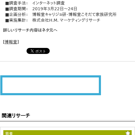
■調査手法： インターネット調査
■調査期間： 2019年3月22日～24日
■企画分析： 博報堂キャリジョ研・博報堂こそだて家族研究所
■実施集計： 株式会社H.M. マーケティングリサーチ
詳しいリサーチ内容はネタ元へ
[
博報堂
]
関連リサーチ
若者