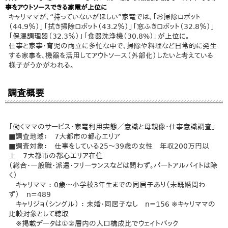
事をアウトソースできる家電が上位に
キャリママが、“持っていないがほしい”家電では、「お掃除ロボット
（44.9％）」「拭き掃除ロボット（43.2％）」「窓ふきロボット（32.8％）」
「保温調理器（32.3％）」「食器洗浄機（30.8%）」が上位に。
仕事と家事・育児の両立に多忙な中で、掃除や料理など日常的に発生
する家事を、機器を活用してアウトソース（外部化）したいと考えている
様子がうかがわれる。
調査概要
「働くママのサービス・家電利用実態／意識と母親像・仕事意識調査」
■調査地域： 7大都市の都心エリア
■調査対象： 仕事をしている25～39歳の女性 年収200万円以
上 7大都市の都心エリア在住
（総合・一般職・派遣・フリーランスなどは問わず。パートアルバイトは除
く）
キャリママ ： 0歳～小学校3年生までの同居子あり（未既婚問わ
ず） n=489
キャリジョ（シングル） ： 未婚・同居子なし n=156 ※キャリママの
比較対象として聴取
※掲載データは①②層内の人口構成比でウェイトバック