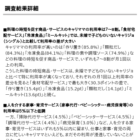
調査結果詳細
■料理の時短を促す商品・サービスのキャリママの利用率は７～8割。「食材宅
配サービス」「冷凍食品」「ミールキット」では、未婚で子どものいないキャリジョ
（シングル）と比較して利用率の差が大きい
キャリママの利用率が高いのは「作り置き（85.8%）」「顆粒だし
(84.3%)」「冷凍食品(84.1%)」「料理の素や調理ソース（74.9%）」な
どの料理の時短を促す商品・サービスで、いずれも７～8割が月1回以
上の利用。
こうした料理の時短商品・サービスは、未婚で子どものいないキャリジョ
と比べて特に利用率が高くなっており、それぞれの月１回以上利用率の
差分を見ると「食材宅配サービス」で最も大きく30.3ポイントの差で、
「作り置き（15.4pt）」「冷凍食品（15.2pt）」｢顆粒だし（14.1pt）｣「ミ
ールキット(13.6pt)」と続く。
■人を介する家事・育児サービス（家事代行・ベビーシッター・病児保育等）の
利用率は５％以下と低調
一方、「掃除代行サービス（4.5％）」「ベビーシッターサービス（4.5％）」
「調理代行サービス（4.4％）」「病児保育（3.0％）」など、人を介する家
事・育児サービスはいずれも5％以内に留まり、仕事と家事・育児の両
立に忙しいキャリママといえども、まだその利用が浸透していないことが