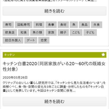
「回転寿司に関する消費者実態調査」をインターネットリサーチで実施...
続きを読む
寿司
回転寿司
料理
食事
食材
魚
食品
外食
飲食店
和食
魚介類
家族
親子
こども
子ども
訪日外国人
デート
恋愛
キッチン
キッチン白書2020（同居家族がいる20～60代の既婚女
性対象）
2020年03月26日
クリナップのおいしい暮らし研究所では、「キッチンから見た生活者の“いま”」を
紐解くべく、食・物・空間の変化を3年ごとに調査・分析したものを『キッチン白
書』として発表しています。今回はキッチン空間に保有...
続きを読む