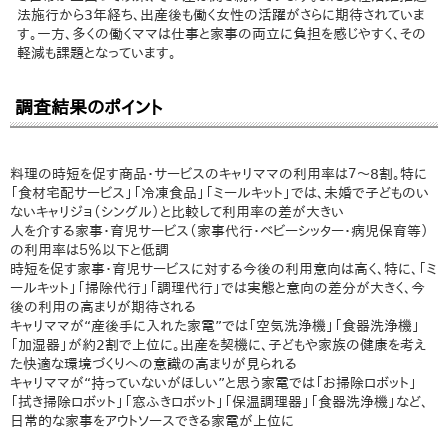
法施行から3年経ち、出産後も働く女性の活躍がさらに期待されていま
す。一方、多くの働くママは仕事と家事の両立に負担を感じやすく、その
軽減も課題となっています。
調査結果のポイント
料理の時短を促す商品・サービスのキャリママの利用率は７～8割。特に
「食材宅配サービス」「冷凍食品」「ミールキット」では、未婚で子どものい
ないキャリジョ（シングル）と比較して利用率の差が大きい
人を介する家事・育児サービス（家事代行・ベビーシッター・病児保育等）
の利用率は５％以下と低調
時短を促す家事・育児サービスに対する今後の利用意向は高く、特に、「ミ
ールキット」「掃除代行」「調理代行」では実態と意向の差分が大きく、今
後の利用の高まりが期待される
キャリママが“産後手に入れた家電”では「空気洗浄機」「食器洗浄機」
「加湿器」が約2割で上位に。出産を契機に、子どもや家族の健康を考え
た快適な環境づくりへの意識の高まりが見られる
キャリママが“持っていないがほしい”と思う家電では「お掃除ロボット」
「拭き掃除ロボット」「窓ふきロボット」「保温調理器」「食器洗浄機」など、
日常的な家事をアウトソースできる家電が上位に