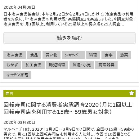
2020年04月09日
日本冷凍食品協会は、本年2月22日から2月24日にかけて、冷凍食品の利用
者を対象に、『“冷凍食品の利用状況”実態調査』を実施しました。※調査対象：
冷凍食品を「月1回以上」利用している25歳以上の男女各625人調査...
続きを読む
冷凍食品
食品
買い物
ショッパー
料理
食事
惣菜
おかず
加工食品
時短料理
流通・小売
調理器具
キッチン家電
寿司
回転寿司に関する消費者実態調査2020（月に1回以上
回転寿司店を利用する15歳～59歳男女対象）
2020年03月30日
マルハニチロは、2020年3月3日～3月9日の7日間で、全国の15歳～59歳の
男女で、月に1回以上回転寿司店を利用する人に対し、今回で10回目となる