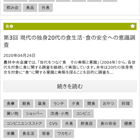
飲み会
食品
外食
食事
第3回 現代の独身20代の食生活・食の安全への意識調
査
2020年04月24日
農林中央金庫では、「世代をつなぐ食 その実態と意識」（2004年）から、各世
代を対象に食に関する調査を継続して実施しています。本年は20代の独身男
女を対象に“食”に関する意識と実態を探ることを目的に調査を...
続きを読む
食事
朝食
昼食
ランチ
夕食
間食
おやつ
料理
買い物
ショッパー
流通・小売
コンビニ
コンビニエンスストア
CVS
外食
飲食店
食の安全
健康
栄養
食生活
若者
ワカモノ