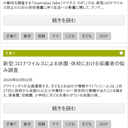
の動向を調査する「mamatas labo（ママタス ラボ）」では、新型コロナウイル
ス防止のための休校措置に伴う生活への影響に関して、アンケ...
続きを読む
子育て
育児
母親
ママ
こども
子ども
コロナ
子育て
新型コロナウイルスによる休園・休校における保護者の悩
み調査
2020年03月02日
アクトインディが企画運営する、子どもとお出かけ情報サイト「いこーよ」は、2月
27日に政府から全国の公立小中高校への一斉休校の要請が出たことを踏ま
え、保育園、幼稚園、小学校に子どもを通わせている全国の保...
続きを読む
子育て
育児
母親
ママ
こども
子ども
コロナ