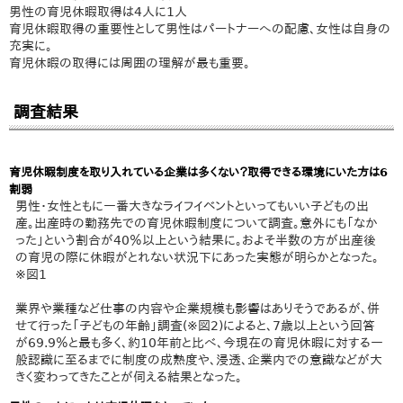
男性の育児休暇取得は4人に1人
育児休暇取得の重要性として男性はパートナーへの配慮、女性は自身の
充実に。
育児休暇の取得には周囲の理解が最も重要。
調査結果
育児休暇制度を取り入れている企業は多くない？取得できる環境にいた方は6
割弱
男性・女性ともに一番大きなライフイベントといってもいい子どもの出
産。出産時の勤務先での育児休暇制度について調査。意外にも「なか
った」という割合が40％以上という結果に。およそ半数の方が出産後
の育児の際に休暇がとれない状況下にあった実態が明らかとなった。
※図1
業界や業種など仕事の内容や企業規模も影響はありそうであるが、併
せて行った「子どもの年齢」調査(※図2)によると、7歳以上という回答
が69.9％と最も多く、約10年前と比べ、今現在の育児休暇に対する一
般認識に至るまでに制度の成熟度や、浸透、企業内での意識などが大
きく変わってきたことが伺える結果となった。