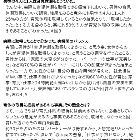
男性の4人に1人は育児休暇をとっていた。
そんな中、実際に育児休暇を取得できる環境下において、男性の育児
休暇取得について調査。結果をみると意外にも男性の4人に1人約
25%の方が、育児休暇を取得しているという結果となり、「取得したか
った」とする方を含めると、実に約50%の方が育児休暇の取得に前向
きであることがわかった。※図3
実際に取得したことで分かった、夫婦間のバランス
実際に男性が「育児休暇を取得してよかった」と思う事、女性からの
「夫が育児休暇を取得してよかった」と思うことの調査を行ったところ、
男性からは、「家庭の大変さが分かった」「パートナーの仕事が充実し
た」など約70％の男性がパートナーに対しての配慮が深まった結果と
なった。一方で、女性からは「自分の自由な時間が増えた」「社会復帰
が早い事で、仕事の遅れが少なかった」など約60%の女性が普段、家
事・育児・仕事と24時間絶え間ない生活から抜け出し自身の充実を実
感しているという、夫婦間においてバランスの取れた回答が上位を占め
た。※図4、5
育休の取得に抵抗があるのも事実。その懸念とは？
さて、一方でやはり育児休暇の取得には前向きではない、必要としてい
ないという意見があるのも事実であることから、取得をしなかったと回
答した方からその理由を調査。
約30％を占めたのは「パートナーが取得するから」と想定通りといった
結果ではあったが、次いで「収入面の懸念」「仕事が手放せない」と、経