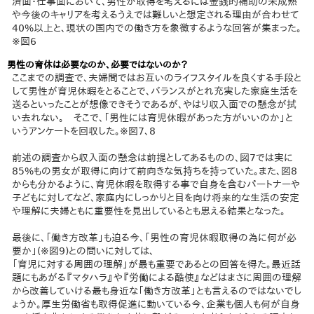
済面・仕事面において、男性が取得を考えるには金銭的補助の未成熟
や今後のキャリアを考えるうえでは難しいと想定される理由が合わせて
40%以上と、現状の国内での働き方を象徴するような回答が集まった。
※図6
男性の育休は必要なのか、必要ではないのか？
ここまでの調査で、夫婦間ではお互いのライフスタイルを良くする手段と
して男性が育児休暇をとることで、バランスがとれ充実した家庭生活を
送るといったことが想像できそうであるが、やはり収入面での懸念が拭
い去れない。 そこで、「男性には育児休暇があった方がいいのか」と
いうアンケートを回収した。※図7、8
前述の調査から収入面の懸念は前提としてあるものの、図7では実に
85%もの男女が取得に向けて前向きな気持ちを持っていた。また、図8
からも分かるように、育児休暇を取得する事で自身を含むパートナーや
子どもに対してなど、家庭内にしっかりと目を向け将来的な生活の安定
や理解に夫婦ともに重要性を見出しているとも思える結果となった。
最後に、「働き方改革」も迫る今、「男性の育児休暇取得の為に何が必
要か」(※図9)との問いに対しては、
「育児に対する周囲の理解」が最も重要であるとの回答を得た。最近話
題にもあがる『マタハラ』や『労働による酷使』などはまさに周囲の理解
から改善していける最も身近な「働き方改革」とも言えるのではないでし
ょうか。厚生労働省も取得促進に動いている今、企業も個人も何が自身