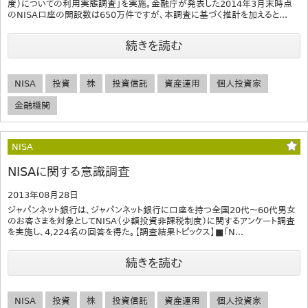
度）についての利用実態調査」を実施。金融庁が発表した2014年3月末時点
のNISA口座の開設数は650万件ですが、本調査に基づく推計を加えると...
続きを読む
NISA
投資
株
投資信託
資産運用
個人投資家
金融機関
NISA
NISAに関する意識調査
2013年08月28日
ジャパンネット銀行は、ジャパンネット銀行に口座を持つ全国20代～60代男女
のお客さまを対象としてNISA（少額投資非課税制度）に関するアンケート調査
を実施し、4,224名の回答を得た。【調査結果トピックス】■「N...
続きを読む
NISA
投資
株
投資信託
資産運用
個人投資家