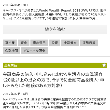
2018年06月19日
キャップジェミニが発表したWorld Wealth Report 2018（WWR）では、世界
経済の成長により、個人富裕層(所謂HNWI)(*1)の資産が初めて70兆米ドル
を上回ったことを報告しています。6年連続で増加した個人富裕層の資...
続きを読む
富裕層
資産
資産運用
投資
金融資産
仮想通貨
金融機関
グローバル調査
金融商品
金融商品の購入･申し込みにおける生活者の意識調査
（20歳以上の男女の方で、今までに金融商品を購入・申
し込みをした経験のある方対象）
2017年07月14日
トッパンフォームズは、生活者の実態と意識を把握するためにさまざまな自主調
査を実施しています。 2017年3月30日に金融庁が「顧客本位の業務運営に
関する原則」を公表しました。今後各金融機関が原則にのっとっ...