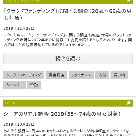
クラウドファンディング
「クラウドファンディング」に関する調査（20歳～69歳の男
女対象）
2019年11月28日
マクロミルは、「クラウドファンディング」に関する調査を実施。世界のクラウドファ
ンディング市場は2022年までに総額 11 兆円を超えるとも言われています。 国
内では今どの程度浸透しているのでしょうか。また、...
続きを読む
クラウドファンディング
資金調達
ファイナンス
寄付
買い物
ショッパー
金融
シニア
シニアのリアル調査 2019（55～74歳の男女対象）
2019年10月28日
あおぞら銀行は、日本の60代を中心とするチャレンジ精神旺盛でアクティブな
世代を「Brilliant60s＝輝ける60代」と名付け、ポジティブな人生をおくるサポ