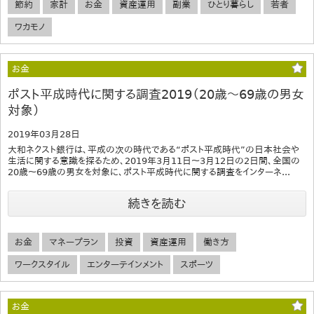
節約
家計
お金
資産運用
副業
ひとり暮らし
若者
ワカモノ
お金
ポスト平成時代に関する調査2019（20歳～69歳の男女
対象）
2019年03月28日
大和ネクスト銀行は、平成の次の時代である“ポスト平成時代”の日本社会や
生活に関する意識を探るため、2019年3月11日～3月12日の2日間、全国の
20歳～69歳の男女を対象に、ポスト平成時代に関する調査をインターネ...
続きを読む
お金
マネープラン
投資
資産運用
働き方
ワークスタイル
エンターテインメント
スポーツ
お金