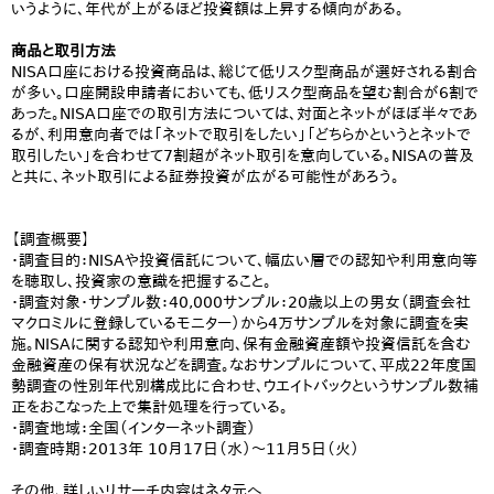
いうように、年代が上がるほど投資額は上昇する傾向がある。
商品と取引方法
NISA口座における投資商品は、総じて低リスク型商品が選好される割合
が多い。口座開設申請者においても、低リスク型商品を望む割合が6割で
あった。NISA口座での取引方法については、対面とネットがほぼ半々であ
るが、利用意向者では「ネットで取引をしたい」「どちらかというとネットで
取引したい」を合わせて7割超がネット取引を意向している。NISAの普及
と共に、ネット取引による証券投資が広がる可能性があろう。
【調査概要】
・調査目的：NISAや投資信託について、幅広い層での認知や利用意向等
を聴取し、投資家の意識を把握すること。
・調査対象・サンプル数：40,000サンプル：20歳以上の男女（調査会社
マクロミルに登録しているモニター）から4万サンプルを対象に調査を実
施。NISAに関する認知や利用意向、保有金融資産額や投資信託を含む
金融資産の保有状況などを調査。なおサンプルについて、平成22年度国
勢調査の性別年代別構成比に合わせ、ウエイトバックというサンプル数補
正をおこなった上で集計処理を行っている。
・調査地域：全国（インターネット調査）
・調査時期：2013年 10月17日（水）～11月5日（火）
その他、詳しいリサーチ内容はネタ元へ