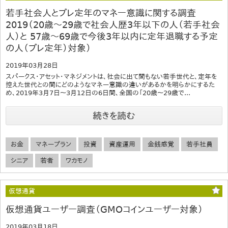
若手社会人とプレ定年のマネー意識に関する調査
2019（20歳～29歳で社会人歴3年以下の人（若手社会
人）と 57歳～69歳で今後3年以内に定年退職する予定
の人（プレ定年）対象）
2019年03月28日
スパークス・アセット・マネジメントは、社会に出て間もない若手世代と、定年を
控えた世代との間にどのようなマネー意識の違いがあるかを明らかにするた
め、2019年3月7日～3月12日の6日間、全国の「20歳～29歳で...
続きを読む
お金
マネープラン
投資
資産運用
金銭感覚
若手社員
シニア
若者
ワカモノ
仮想通貨
仮想通貨ユーザー調査（GMOコインユーザー対象）
2019年03月18日