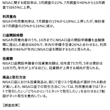
NISAに関する認知率は、3月調査の22%、7月調査の40%から10月調
査では65%に上昇。
利用意向
NISAの利用意向率は、7月調査の15%から18%に上昇したが、検討者
は7月調査の25%から16%に減少。
口座開設時期
NISA利用意向者のうち、10月までにNISA口座の開設申請書を金融機
関に提出した割合は60%で、年内の申請予定者26%と合わせると、利用
意向者の86%が年内にNISA口座を開設するものと見られる。
投資額
NISA口座開設申請者の投資意向額は、初年度75万円、5年分累計は
328万円。年代が上がるほどに、投資額が上昇する傾向が見られる。
商品と取引方法
NISA口座における投資商品は、総じて低リスク型商品が選好される割合
が高い。また、NISA口座での取引方法については、利用意向者では「ネッ
トで取引したい」「どちらかというとネットで取引したい」を合わせると7割
超がネット取引を意向している。
【調査結果】