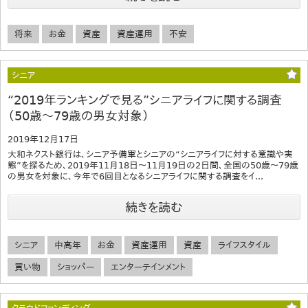
将来
お金
資産
資産運用
不安
シニア
“2019年ランキングで見る”シニアライフに関する調査
（50歳～79歳の男女対象）
2019年12月17日
大和ネクスト銀行は、シニア予備軍とシニアの“シニアライフに対する意識や実
態”を探るため、2019年11月18日～11月19日の2日間、全国の50歳～79歳
の男女を対象に、今年で6回目となるシニアライフに関する調査をイ...
続きを読む
シニア
中高年
お金
資産運用
資産
ライフスタイル
買い物
ショッパー
エンターテインメント