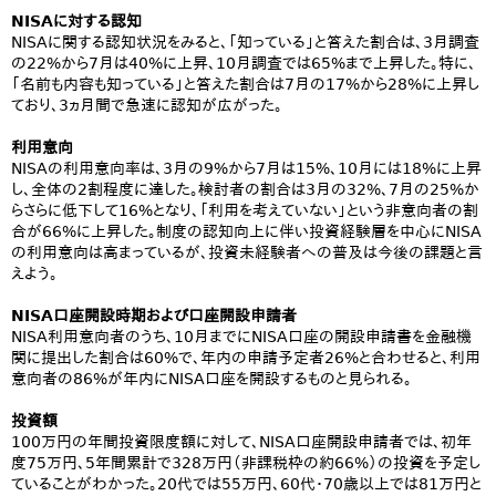
NISAに対する認知
NISAに関する認知状況をみると、「知っている」と答えた割合は、3月調査
の22%から7月は40%に上昇、10月調査では65%まで上昇した。特に、
「名前も内容も知っている」と答えた割合は7月の17%から28%に上昇し
ており、3ヵ月間で急速に認知が広がった。
利用意向
NISAの利用意向率は、3月の9%から7月は15%、10月には18%に上昇
し、全体の2割程度に達した。検討者の割合は3月の32%、7月の25%か
らさらに低下して16%となり、「利用を考えていない」という非意向者の割
合が66%に上昇した。制度の認知向上に伴い投資経験層を中心にNISA
の利用意向は高まっているが、投資未経験者への普及は今後の課題と言
えよう。
NISA口座開設時期および口座開設申請者
NISA利用意向者のうち、10月までにNISA口座の開設申請書を金融機
関に提出した割合は60%で、年内の申請予定者26%と合わせると、利用
意向者の86%が年内にNISA口座を開設するものと見られる。
投資額
100万円の年間投資限度額に対して、NISA口座開設申請者では、初年
度75万円、5年間累計で328万円（非課税枠の約66%）の投資を予定し
ていることがわかった。20代では55万円、60代・70歳以上では81万円と