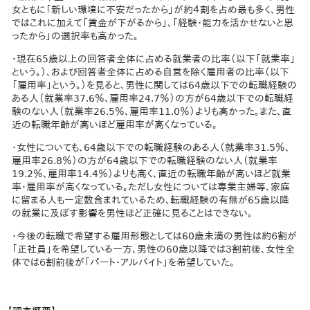
女ともに「新しい環境に不安だったから」が約４割を占め最も多く、男性
ではこれに加えて「賃金が下がるから」、「経験・能力を活かせないと思
ったから」の選択率も高かった。
・現在65歳以上の回答者全体に占める就業者の比率（以下「就業率」
という。）、および回答者全体に占める自営を除く雇用者の比率（以下
「雇用率」という。）を見ると、男性に関しては64歳以下での転職経験の
ある人（就業率37.6％、雇用率24.7％）の方が64歳以下での転職経
験のない人（就業率26.5％、雇用率11.0％）よりも高かった。また、直
近の転職年齢が高いほど雇用率が高くなっている。
・女性についても、64歳以下での転職経験のある人（就業率31.5％、
雇用率26.8％）の方が64歳以下での転職経験のない人（就業率
19.2％、雇用率14.4％）よりも高く、直近の転職年齢が高いほど就業
率・雇用率が高くなっている。ただし女性については専業主婦等、家庭
に留まる人も一定数含まれているため、転職経験の有無が65歳以降
の就業に及ぼす影響を男性ほど正確に見ることはできない。
・今後の転職で希望する雇用形態としては60歳未満の男性は約６割が
「正社員」を希望している一方、男性の60歳以降では３割前後、女性全
体では６割前後が「パート・アルバイト」を希望していた。