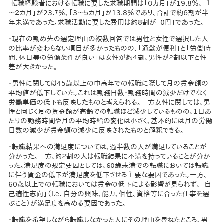
転職経験者における転職に要した求職期間は「０カ月」が19.8％、「１
～２カ月」が23.7％、「３～５カ月」が13.8％であり、合計で約６割が半
年未満であった。求職活動に要した費用は約8割が「0円」であった。
・現在の勤め先の選定理由の複数回答では男性と女性で選択した人
の比率が変わらない項目が多かったものの、「通勤が便利」と「労働時
間、休日等の労働条件が良い」は女性が約４割、男性が２割以下と性
差が大きかった。
・男性に関しては45歳以上の中高年での転職に際して月の賃金額の
平均値が低下していた。これは勤務日数・勤務時間の減少だけでなく
労働単価の低下も反映したものと考えられる。一方女性に関しては、男
性と同じく月の賃金額が高齢での転職ほど減少しているものの、1日あ
たりの勤務時間や月の平均時給の変化は小さく、基本的には月の労働
日数の減少が賃金額の減少に反映されたものと解釈できる。
・転職結果への満足度については、過半数の人が満足していることが
分かった。一方、約２割の人は転職結果に不満を持っていることが分か
った。満足度の規定要因としては、60歳未満での転職においては転職
に伴う賃金の低下が満足度を低下させる主要な要因であった。一方、
60歳以上での転職においては賃金の低下による影響が見られず、「自
己適性志向」（i.e. 自分の興味、能力、個性、資格等に合った仕事を選
ぶこと）が満足度を高める要因であった。
・転職を希望しながら転職しなかった人にその理由を尋ねたところ、男