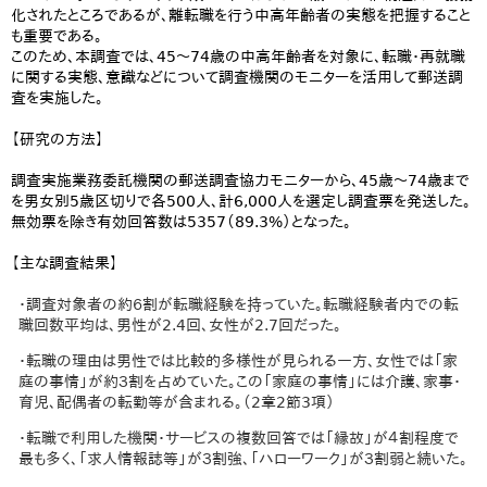
化されたところであるが、離転職を行う中高年齢者の実態を把握すること
も重要である。
このため、本調査では、45～74歳の中高年齢者を対象に、転職・再就職
に関する実態、意識などについて調査機関のモニターを活用して郵送調
査を実施した。
【研究の方法】
調査実施業務委託機関の郵送調査協力モニターから、45歳～74歳まで
を男女別5歳区切りで各500人、計6,000人を選定し調査票を発送した。
無効票を除き有効回答数は5357（89.3%）となった。
【主な調査結果】
・調査対象者の約６割が転職経験を持っていた。転職経験者内での転
職回数平均は、男性が2.4回、女性が2.7回だった。
・転職の理由は男性では比較的多様性が見られる一方、女性では「家
庭の事情」が約３割を占めていた。この「家庭の事情」には介護、家事・
育児、配偶者の転勤等が含まれる。（2章2節3項）
・転職で利用した機関・サービスの複数回答では「縁故」が４割程度で
最も多く、「求人情報誌等」が３割強、「ハローワーク」が３割弱と続いた。