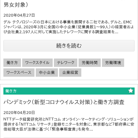
男女対象）
2020年04月27日
デル テクノロジーズの日本における事業を展開する二社である、デルと、EMC
ジャパンは、2020年3月に全国の中小企業（従業員数1～99人）の経営者およ
び会社員2,197人に対して実施したテレワークに関する調査結果を...
続きを読む
働き方
ワークスタイル
テレワーク
労働時間
労働環境
ワークスペース
中小企業
企業経営
働き方
パンデミック（新型コロナウイルス対策）と働き方調査
2020年04月20日
ＮＴＴデータ経営研究所とＮＴＴコム オンライン・マーケティング・ソリューションが
提供する「NTTコム リサーチ」登録モニターを対象に、東京都など７都府県に安
倍総理大臣が法律に基づく「緊急事態宣言」を発令...