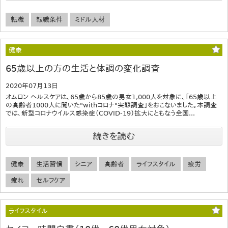
転職
転職条件
ミドル人材
健康
65歳以上の方の生活と体調の変化調査
2020年07月13日
オムロン ヘルスケアは、65歳から85歳の男女1,000人を対象に、「65歳以上
の高齢者1000人に聞いた"withコロナ"実態調査」をおこないました。本調査
では、新型コロナウイルス感染症（COVID-19）拡大にともなう全国...
続きを読む
健康
生活習慣
シニア
高齢者
ライフスタイル
疲労
疲れ
セルフケア
ライフスタイル