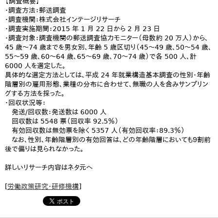
【調査概要】
・調査方法：郵送調査
・調査機関：株式会社インテージリサーチ
・調査実施期間：2015 年 1 月 22 日から 2 月 23 日
・調査対象：調査機関の郵送調査協力モニター（母数約 20 万人）から、
45 歳～74 歳までを男女別、年齢 5 歳区切り（45～49 歳、50～54 歳、
55～59 歳、60～64 歳、65～69 歳、70～74 歳）で各 500 人、計
6000 人を選定した。
具体的な選定方法としては、平成 24 年就業構造基本調査の性別・年齢
階層別の雇用形態、業種の分布に合わせて、無職の人を含みサンプリン
グする方法を採った。
・回収状況等：
発送/回収数：発送数は 6000 人
回収数は 5548 票（回収率 92.5％）
有効回収数は無効票を除く 5357 人（有効回収率：89.3％）
なお、性別、年齢階層別の有効回答は、どの年齢階層においても９割前
後で偏りは見られなかった。
詳しいリサーチ内容はネタ元へ
[
労働政策研究・研修機構
]