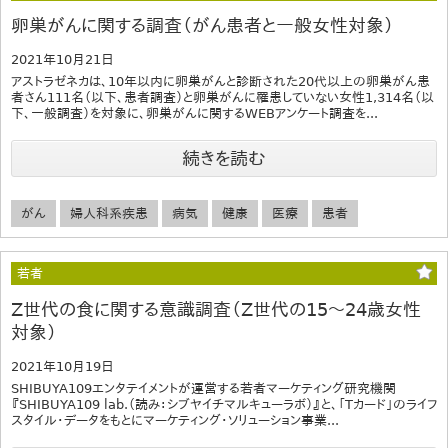
卵巣がんに関する調査（がん患者と一般女性対象）
2021年10月21日
アストラゼネカは、10年以内に卵巣がんと診断された20代以上の卵巣がん患
者さん111名（以下、患者調査）と卵巣がんに罹患していない女性1,314名（以
下、一般調査）を対象に、卵巣がんに関するWEBアンケート調査を...
続きを読む
がん
婦人科系疾患
病気
健康
医療
患者
若者
Z世代の食に関する意識調査（Z世代の15～24歳女性
対象）
2021年10月19日
SHIBUYA109エンタテイメントが運営する若者マーケティング研究機関
『SHIBUYA109 lab.（読み：シブヤイチマルキューラボ）』と、「Tカード」のライフ
スタイル・データをもとにマーケティング・ソリューション事業...