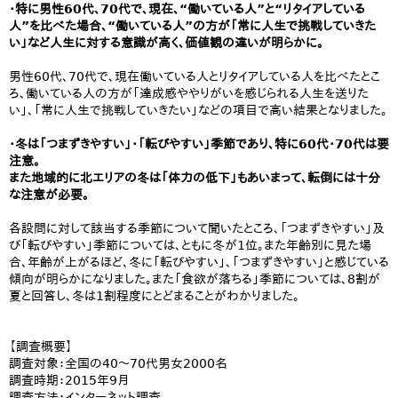
・特に男性60代、70代で、現在、“働いている人”と“リタイアしている
人”を比べた場合、“働いている人”の方が「常に人生で挑戦していきた
い」など人生に対する意識が高く、価値観の違いが明らかに。
男性60代、70代で、現在働いている人とリタイアしている人を比べたとこ
ろ、働いている人の方が「達成感ややりがいを感じられる人生を送りた
い」、「常に人生で挑戦していきたい」などの項目で高い結果となりました。
・冬は「つまずきやすい」・「転びやすい」季節であり、特に60代・70代は要
注意。
また地域的に北エリアの冬は「体力の低下」もあいまって、転倒には十分
な注意が必要。
各設問に対して該当する季節について聞いたところ、「つまずきやすい」及
び「転びやすい」季節については、ともに冬が1位。また年齢別に見た場
合、年齢が上がるほど、冬に「転びやすい」、「つまずきやすい」と感じている
傾向が明らかになりました。また「食欲が落ちる」季節については、8割が
夏と回答し、冬は1割程度にとどまることがわかりました。
【調査概要】
調査対象：全国の40～70代男女2000名
調査時期：2015年9月
調査方法：インターネット調査