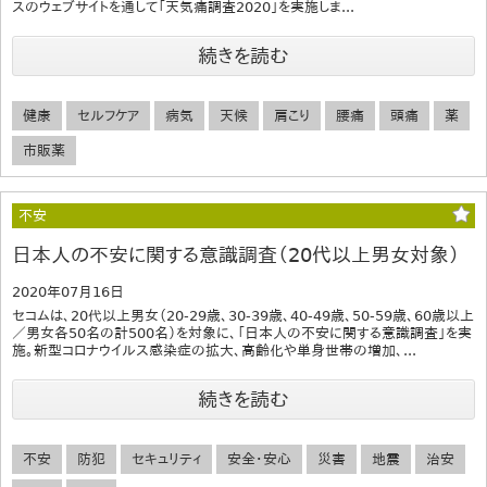
スのウェブサイトを通して「天気痛調査2020」を実施しま...
続きを読む
健康
セルフケア
病気
天候
肩こり
腰痛
頭痛
薬
市販薬
不安
日本人の不安に関する意識調査（20代以上男女対象）
2020年07月16日
セコムは、20代以上男女（20-29歳、30-39歳、40-49歳、50-59歳、60歳以上
／男女各50名の計500名）を対象に、「日本人の不安に関する意識調査」を実
施。新型コロナウイルス感染症の拡大、高齢化や単身世帯の増加、...
続きを読む
不安
防犯
セキュリティ
安全・安心
災害
地震
治安