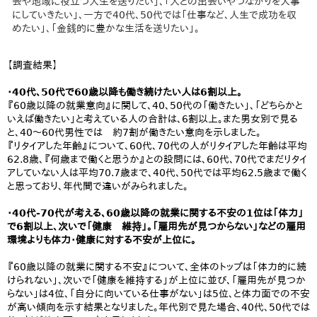
会や地域に役立つ人生を送りたい」、「人との出会いやつながりを大事
にしていきたい」、一方で40代、50代では「仕事など、人生で成功を収
めたい」、「金銭的に豊かな生活を送りたい」。
【調査結果】
・40代、50代で60歳以降も働き続けたい人は6割以上。
『60歳以降の就業意向』に関して、40、50代の「働きたい」、「どちらかと
いえば働きたい」と考えている人の合計は、6割以上。また男女別で見る
と、40～60代男性では 約7割が働きたい意向を示しました。
『リタイアした年齢』について、60代、70代の人がリタイアした年齢は平均
62.8歳、『何歳まで働くと思うか』との設問には、60代、70代でまだリタイ
アしていない人は平均70.7歳まで、40代、50代では平均62.5歳まで働く
と思っており、年代間で違いがみられました。
・40代-70代が考える、60歳以降の就業に関する不安の1位は「体力」
で6割以上、次いで「健康 維持」。「雇用先が見つからない」などの雇用
環境よりも体力・健康に対する不安が上位に。
『60歳以降の就業に関する不安』について、全体のトップは「体力的に続
けられない」、次いで「健康を維持する」が上位に並び、「雇用先が見つか
らない」は4位、「自分に向いている仕事がない」は5位、と体力面での不安
が高い傾向を示す結果となりました。年代別で見た場合、40代、50代では