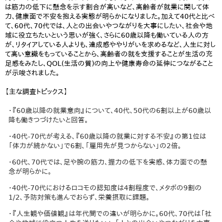
は筋力の低下に懸念を示す割合が高いなど、高齢者が就業に関して体
力、健康面で不安を抱える実態が明らかになりました。加えて40代と比べ
て、60代、70代では、人との出会いやつながりを大事にしたい、社会や地
域に役立ちたいという思いが強く、さらに60歳以降も働いている人の方
が、リタイアしている人よりも、達成感ややりがいを求めるなど、人生に対し
て高い意識をもっていることから、高齢者の就を支援することが生活の充
足感をみたし、QOL(生活の質)の向上や健康寿命の延伸につながること
が示唆されました。
【主な調査トピックス】
・『60歳以降の就業意向』について、40代、50代の6割以上が60歳以
降も働きつづけたいと回答。
・40代-70代が考える、『60歳以降の就業に対する不安』の第1位は
「体力が続かない」で6割、「雇用先が見つからない」の2倍。
・60代、70代では、足や腕の筋力、握力の低下を実感、体力面での懸
念が明らかに。
・40代-70代におけるロコモの認知度は4割程度で、メタボの9割の
1/2、予防対策も進んでおらず、栄養摂取に課題。
・『人生観や価値観』は年代間での違いが明らかに。60代、70代は「社