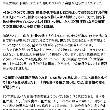
率を大幅に下回り、まだまだ知られていない実態が明らかになりました。
・40代-70代で、筋力・筋量の低下を含むロコモよって引き起こされる『寝
たきり』について、将来その不安を抱く人は7割以上。その一方で、何も予
防対策を行っていない人は４割以上。特に「たんぱく質摂取」など栄養面
での意識は低く、予防行動にも課題。
加齢とともに、筋力・筋量の低下を含むロコモの症状が進み、寝たきりにな
る可能性が懸念されます。そこで『将来、寝たきりになることへの不安』に
ついて聞いたところ、全体の7割が不安であると回答しています。
一方で『寝たきりの予防として行っている対策』については、「行っているこ
とはない」と答えた人が最も多く、4割を超えています。また「意識的に歩く
ようにしている」が4割程度となっている一方、栄養摂取では、「５大栄養
素」、「たんぱく質」の摂取が１割程度にとどまり、 栄養摂取における課題
が示唆されました。
・栄養面での課題が懸念される中、60代・70代においては、5年前と比べ
て「食べる量が減った」、 「肉を食べる量が減った」など、食習慣の変化
が明らかに。
『5年前と比べた食習慣の変化』について、60代、70代になると「食べる
量が減った」、「肉を食べる量が減った」 などの項目で40代、50代に比
べて高い結果となりました。筋肉をつくるためには、肉や魚などに多く含ま