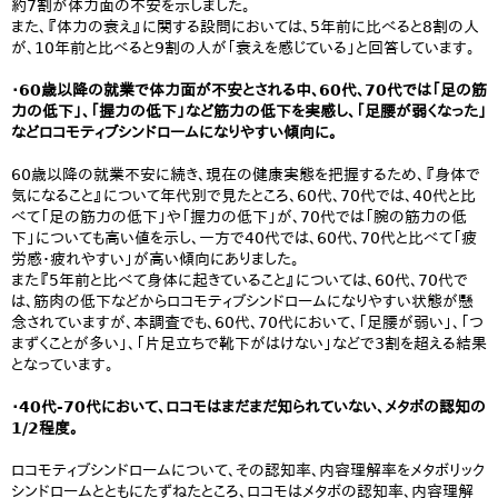
約7割が体力面の不安を示しました。
また、『体力の衰え』に関する設問においては、5年前に比べると8割の人
が、10年前と比べると9割の人が「衰えを感じている」と回答しています。
・60歳以降の就業で体力面が不安とされる中、60代、70代では「足の筋
力の低下」、「握力の低下」など筋力の低下を実感し、「足腰が弱くなった」
などロコモティブシンドロームになりやすい傾向に。
60歳以降の就業不安に続き、現在の健康実態を把握するため、『身体で
気になること』について年代別で見たところ、60代、70代では、40代と比
べて「足の筋力の低下」や「握力の低下」が、70代では「腕の筋力の低
下」についても高い値を示し、一方で40代では、60代、70代と比べて「疲
労感・疲れやすい」が高い傾向にありました。
また『5年前と比べて身体に起きていること』については、60代、70代で
は、筋肉の低下などからロコモティブシンドロームになりやすい状態が懸
念されていますが、本調査でも、60代、70代において、「足腰が弱い」、「つ
まずくことが多い」、「片足立ちで靴下がはけない」などで3割を超える結果
となっています。
・40代-70代において、ロコモはまだまだ知られていない、メタボの認知の
1/2程度。
ロコモティブシンドロームについて、その認知率、内容理解率をメタボリック
シンドロームとともにたずねたところ、ロコモはメタボの認知率、内容理解