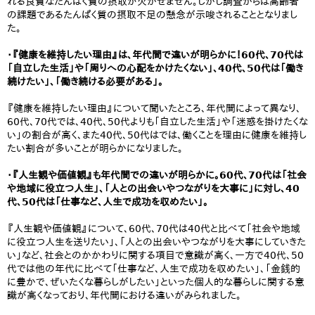
れる良質なたんぱく質の摂取が欠かせません。しかし調査からは高齢者
の課題であるたんぱく質の摂取不足の懸念が示唆されることとなりまし
た。
・『健康を維持したい理由』は、年代間で違いが明らかに！60代、70代は
「自立した生活」や「周りへの心配をかけたくない」、40代、50代は「働き
続けたい」、「働き続ける必要がある」。
『健康を維持したい理由』について聞いたところ、年代間によって異なり、
60代、70代では、40代、50代よりも「自立した生活」や「迷惑を掛けたくな
い」の割合が高く、また40代、50代はでは、働くことを理由に健康を維持し
たい割合が多いことが明らかになりました。
・『人生観や価値観』も年代間での違いが明らかに。60代、70代は「社会
や地域に役立つ人生」、「人との出会いやつながりを大事に」に対し、40
代、50代は「仕事など、人生で成功を収めたい」。
『人生観や価値観』について、60代、70代は40代と比べて「社会や地域
に役立つ人生を送りたい」、「人との出会いやつながりを大事にしていきた
い」など、社会とのかかわりに関する項目で意識が高く、一方で40代、50
代では他の年代に比べて「仕事など、人生で成功を収めたい」、「金銭的
に豊かで、ぜいたくな暮らしがしたい」といった個人的な暮らしに関する意
識が高くなっており、年代間における違いがみられました。