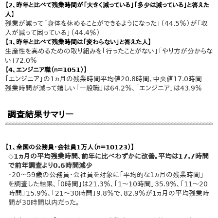
【2、昨年と比べて残業時間が「大きく減っている」「多少は減っている」と答えた
人】
残業が減って「身体を休めることができるようになった」（44.5％）が「収
入が減って困っている」（44.4％）
【3、昨年と比べて残業時間は「変わらない」と答えた人】
生産性を高めるための取り組みを「行ったことがない」「やり方が分からな
い」72.0％
【4、エンジニア職（ｎ＝1051）】
「エンジニア」の1ヵ月の残業時間平均値20.8時間、中央値17.0時間
残業時間が減って嬉しい「一般職」は64.2％、「エンジニア」は43.9％
調査結果サマリー
【1、全国の公務員・会社員1万人（ｎ＝10123）】
◇1ヵ月の平均残業時間、前年に比べわずかに改善。平均は17.7時間
で前年調査より0.6時間減少
・20～59歳の公務員・会社員を対象に「平均的な1ヵ月の残業時間」
を調査した結果、「0時間」は21.3％、「1～10時間」35.9％、「11～20
時間」15.9％、「21～30時間」9.8％で、82.9％が1ヵ月の平均残業時
間が30時間以内だった。