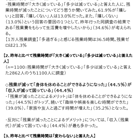
・残業時間が「大きく減っている」「多少は減っている」と答えた人に、残
業時間が減ったことについてどう思うか聞いてみた。61.9％が「嬉し
い」と回答、「嬉しくない」人は13.0％だった。また、「嬉しくない」
（13.0％）という回答の要因の1つとして、昨年行った同調査の結果で
ある「残業費をもらって生活費を増やしたいから」（34.6％）が考えられ
る。
【1万人残業調査】「多過ぎる」と感じる残業時間は36.5時間。残業ゼ
ロは21.3％
【2、昨年と比べて残業時間が「大きく減っている」「多少は減っている」と答えた
人】
（ｎ=1100：残業時間が「大きく減っている」「多少は減っている」と答え
た2862人のうち1100人に調査）
◇残業が減って「身体を休めることができるようになった」（44.5％）が
「収入が減って困っている」（44.4％）
・「残業が減ったことによるメリット」は「体を休めることができるようにな
った」（44.5％）がトップ、続いて「趣味や娯楽を楽しむ時間ができた」
（39.0％），「家族や友人と過ごす時間が増えた」（35.2％）となった。
・反対に「残業が減ったことによるデメリット」については、「収入（残業
代）が減って困っている」（44.4％）が最も多かった。
【3、昨年と比べて残業時間は「変わらない」と答えた人】