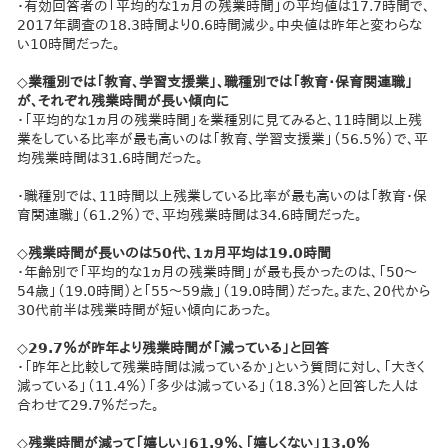
・有効回答者の「平均的な1ヵ月の残業時間」の平均値は17.7時間で、
2017年調査の18.3時間より0.6時間減少。中央値は昨年と変わらな
い10時間だった。
◇業種別では「教育、学習支援業」、職種別では「教育・保育関連職」
が、それぞれ残業時間が長い傾向に
・「平均的な1ヵ月の残業時間」を業種別に見てみると、11時間以上残
業をしている比率が最も高いのは「教育、学習支援業」（56.5％）で、平
均残業時間は31.6時間だった。
・職種別では、11時間以上残業している比率が最も高いのは「教育・保
育関連職」（61.2％）で、平均残業時間は34.6時間だった。
◇残業時間が長いのは50代、1ヵ月平均は19.0時間
・年齢別で「平均的な1ヵ月の残業時間」が最も長かったのは、「50～
54歳」（19.0時間）と「55～59歳」（19.0時間）だった。また、20代から
30代前半は残業時間が短い傾向にあった。
◇29.7％が昨年より残業時間が「減っている」と回答
・「昨年と比較して残業時間は減っているか」という質問に対し、「大きく
減っている」（11.4％）「多少は減っている」（18.3％）と回答した人は
合わせて29.7％だった。
◇残業時間が減って「嬉しい」61.9％、「嬉しくない」13.0％