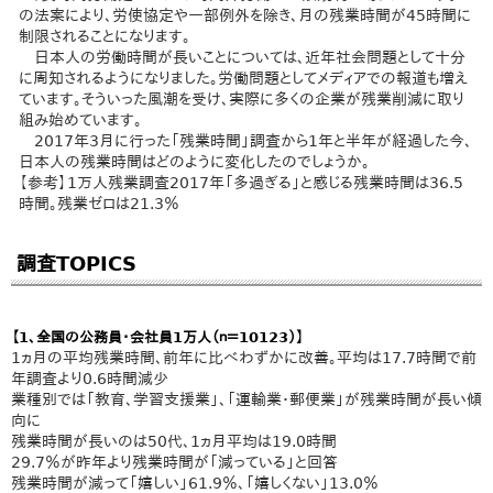
の法案により、労使協定や一部例外を除き、月の残業時間が45時間に
制限されることになります。
日本人の労働時間が長いことについては、近年社会問題として十分
に周知されるようになりました。労働問題としてメディアでの報道も増え
ています。そういった風潮を受け、実際に多くの企業が残業削減に取り
組み始めています。
2017年3月に行った「残業時間」調査から1年と半年が経過した今、
日本人の残業時間はどのように変化したのでしょうか。
【参考】1万人残業調査2017年「多過ぎる」と感じる残業時間は36.5
時間。残業ゼロは21.3％
調査TOPICS
【1、全国の公務員・会社員1万人（ｎ＝10123）】
1ヵ月の平均残業時間、前年に比べわずかに改善。平均は17.7時間で前
年調査より0.6時間減少
業種別では「教育、学習支援業」、「運輸業・郵便業」が残業時間が長い傾
向に
残業時間が長いのは50代、1ヵ月平均は19.0時間
29.7％が昨年より残業時間が「減っている」と回答
残業時間が減って「嬉しい」61.9％、「嬉しくない」13.0％