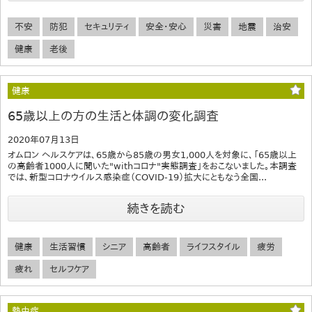
不安
防犯
セキュリティ
安全・安心
災害
地震
治安
健康
老後
健康
65歳以上の方の生活と体調の変化調査
2020年07月13日
オムロン ヘルスケアは、65歳から85歳の男女1,000人を対象に、「65歳以上
の高齢者1000人に聞いた"withコロナ"実態調査」をおこないました。本調査
では、新型コロナウイルス感染症（COVID-19）拡大にともなう全国...
続きを読む
健康
生活習慣
シニア
高齢者
ライフスタイル
疲労
疲れ
セルフケア
熱中症