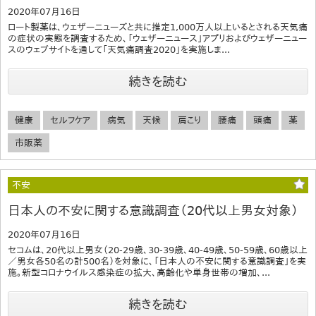
2020年07月16日
ロート製薬は、ウェザーニューズと共に推定1,000万人以上いるとされる天気痛
の症状の実態を調査するため、「ウェザーニュース」アプリおよびウェザーニュー
スのウェブサイトを通して「天気痛調査2020」を実施しま...
続きを読む
健康
セルフケア
病気
天候
肩こり
腰痛
頭痛
薬
市販薬
不安
日本人の不安に関する意識調査（20代以上男女対象）
2020年07月16日
セコムは、20代以上男女（20-29歳、30-39歳、40-49歳、50-59歳、60歳以上
／男女各50名の計500名）を対象に、「日本人の不安に関する意識調査」を実
施。新型コロナウイルス感染症の拡大、高齢化や単身世帯の増加、...
続きを読む