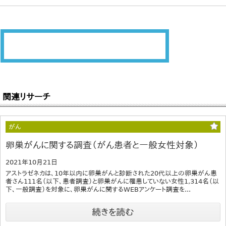
関連リサーチ
がん
卵巣がんに関する調査（がん患者と一般女性対象）
2021年10月21日
アストラゼネカは、10年以内に卵巣がんと診断された20代以上の卵巣がん患
者さん111名（以下、患者調査）と卵巣がんに罹患していない女性1,314名（以
下、一般調査）を対象に、卵巣がんに関するWEBアンケート調査を...
続きを読む