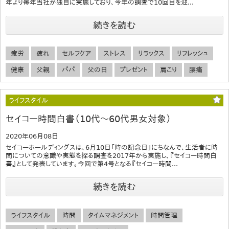
年より毎年当社が独自に実施しており、今年の調査で10回目を迎...
続きを読む
疲労
疲れ
セルフケア
ストレス
リラックス
リフレッシュ
健康
父親
パパ
父の日
プレゼント
肩こり
腰痛
ライフスタイル
セイコー時間白書（10代～60代男女対象）
2020年06月08日
セイコーホールディングスは、6月10日「時の記念日」にちなんで、生活者に時
間についての意識や実態を探る調査を2017年から実施し、『セイコー時間白
書』として発表しています。今回で第4号となる『セイコー時間...
続きを読む
ライフスタイル
時間
タイムマネジメント
時間管理