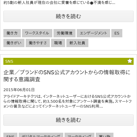
約5割の新人社員が現在の会社に愛着を感じている●不満を感じ...
続きを読む
働き方
ワークスタイル
労働環境
エンゲージメント
ES
働きがい
働きやすさ
職場
新入社員
SNS
企業／ブランドのSNS公式アカウントからの情報取得に
関する意識調査
2015年06月01日
アライドアーキテクツは、インターネットユーザーにおけるSNS公式アカウントか
らの情報取得に関して、約3,500名を対象にアンケート調査を実施。スマートフ
ォンの普及などによってインターネットユーザーのSNS利用...
続きを読む
SNS
デジタルマーケティング
マーケティング
買い物