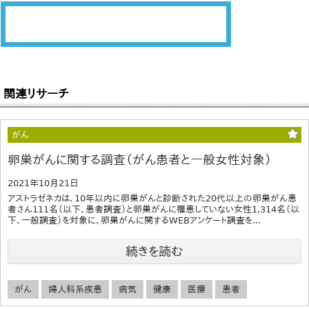
関連リサーチ
がん
卵巣がんに関する調査（がん患者と一般女性対象）
2021年10月21日
アストラゼネカは、10年以内に卵巣がんと診断された20代以上の卵巣がん患
者さん111名（以下、患者調査）と卵巣がんに罹患していない女性1,314名（以
下、一般調査）を対象に、卵巣がんに関するWEBアンケート調査を...
続きを読む
がん
婦人科系疾患
病気
健康
医療
患者