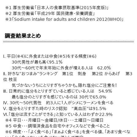
※1 厚生労働省「日本人の食事摂取基準(2015年度版)」
※2 厚生労働省「平成29年 国民健康・栄養調査」
※3「Sodium intake for adults and children 2012(WHO)」
調査結果まとめ
Ⅰ. 平日(※4)に外食または中食(※5)をする頻度(※6)
30代男性が最も高く95.1％
30代～60代で年末年始に外食が増える人は 62.0％
Ⅱ. 好きな“おつまみ”ランキング 第1位 刺身 第2位 からあげ 第3
位 枝豆
気づかないうちにとりすぎちゃうかも。隠れ塩分にご注意を！
Ⅲ. 日常的に塩分をとりすぎていると感じている人は 54.9％
最も塩分のとりすぎを感じているのは 30代で65.0%
Ⅳ. 30代～50代男性 約3人に１人がシメにラーメンを食べる
Ⅴ. 塩分をとりすぎた時のリスク認知 “高血圧”は91.5%
Ⅵ.「塩分は流すことができる」と知っている人はわずか22.9%
※4 平日・・・月曜日～金曜日/休日・・・土曜日～日曜日
※5 中食・・・調理済食品を自宅やオフィスなどで食べること
※6 頻度・・・「よく食べる」「まぁよく食べる」を食べる値、「あまり食べな