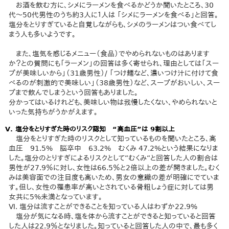
お酒を飲む方に、シメにラーメンを食べるかどうか聞いたところ、30
代～50代男性のうち約3人に１人は 「シメにラーメンを食べる」と回答。
塩分をとりすぎていると自覚しながらも、シメのラーメンはつい食べてし
まう人も多いようです。
また、塩気を感じるメニュー（食品）でやめられないものはあります
か？との質問にも「ラーメン」の回答は多く寄せられ、理由としては「スー
プが美味しいから」（31歳男性）/ 「つけ麺など、濃いつけ汁に付けて食
べるのが刺激的で美味しい」（38歳男性）など、スープがおいしい、スー
プまで飲んでしまうという回答もありました。
分かってはいるけれども、美味しい物は我慢したくない、やめられないと
いった気持ちがうかがえます。
Ⅴ. 塩分をとりすぎた時のリスク認知 “高血圧”は 9割以上
塩分をとりすぎた時のリスクとして知っているものを聞いたところ、高
血圧 91.5% 脳卒中 63.2% むくみ 47.2%という結果になりま
した。塩分のとりすぎによるリスクとして“むくみ“と回答した人の割合は
男性が27.9％に対し、女性は66.5％と2倍以上の差が開きました。むく
みは美容面での注目度も高いため、男女の意識の差が明確にでていま
す。但し、女性の罹患率が高いとされている骨粗しょう症に対しては男
女共に5%未満となっています。
Ⅵ. 塩分は流すことができることを知っている人はわずか22.9%
塩分が気になる時、塩を体から流すことができると知っていると回答
した人は22.9％となりました。知っていると回答した人の中で、最も多く