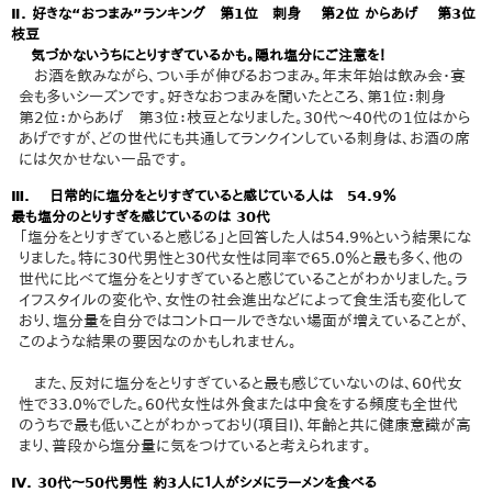
Ⅱ. 好きな“おつまみ”ランキング 第1位 刺身 第2位 からあげ 第3位
枝豆
気づかないうちにとりすぎているかも。隠れ塩分にご注意を！
お酒を飲みながら、つい手が伸びるおつまみ。年末年始は飲み会・宴
会も多いシーズンです。好きなおつまみを聞いたところ、第1位：刺身
第2位：からあげ 第3位：枝豆となりました。30代～40代の1位はから
あげですが、どの世代にも共通してランクインしている刺身は、お酒の席
には欠かせない一品です。
Ⅲ. 日常的に塩分をとりすぎていると感じている人は 54.9％
最も塩分のとりすぎを感じているのは 30代
「塩分をとりすぎていると感じる」と回答した人は54.9%という結果にな
りました。特に30代男性と30代女性は同率で65.0％と最も多く、他の
世代に比べて塩分をとりすぎていると感じていることがわかりました。ラ
イフスタイルの変化や、女性の社会進出などによって食生活も変化して
おり、塩分量を自分ではコントロールできない場面が増えていることが、
このような結果の要因なのかもしれません。
また、反対に塩分をとりすぎていると最も感じていないのは、60代女
性で33.0%でした。60代女性は外食または中食をする頻度も全世代
のうちで最も低いことがわかっており(項目Ⅰ)、年齢と共に健康意識が高
まり、普段から塩分量に気をつけていると考えられます。
Ⅳ. 30代～50代男性 約3人に１人がシメにラーメンを食べる