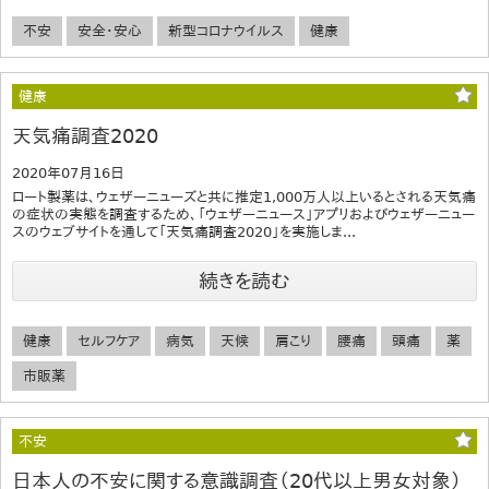
不安
安全・安心
新型コロナウイルス
健康
健康
天気痛調査2020
2020年07月16日
ロート製薬は、ウェザーニューズと共に推定1,000万人以上いるとされる天気痛
の症状の実態を調査するため、「ウェザーニュース」アプリおよびウェザーニュー
スのウェブサイトを通して「天気痛調査2020」を実施しま...
続きを読む
健康
セルフケア
病気
天候
肩こり
腰痛
頭痛
薬
市販薬
不安
日本人の不安に関する意識調査（20代以上男女対象）