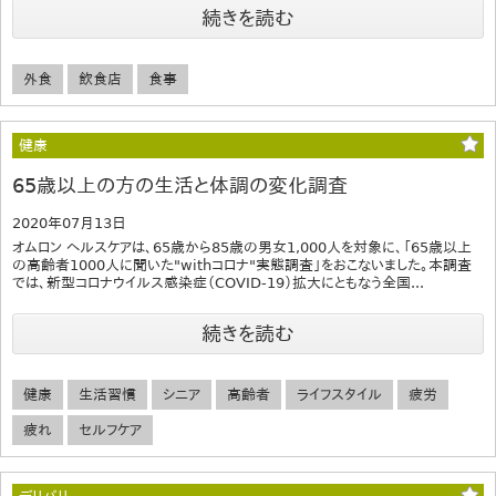
続きを読む
外食
飲食店
食事
健康
65歳以上の方の生活と体調の変化調査
2020年07月13日
オムロン ヘルスケアは、65歳から85歳の男女1,000人を対象に、「65歳以上
の高齢者1000人に聞いた"withコロナ"実態調査」をおこないました。本調査
では、新型コロナウイルス感染症（COVID-19）拡大にともなう全国...
続きを読む
健康
生活習慣
シニア
高齢者
ライフスタイル
疲労
疲れ
セルフケア