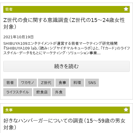
若者
Z世代の食に関する意識調査（Z世代の15～24歳女性
対象）
2021年10月19日
SHIBUYA109エンタテイメントが運営する若者マーケティング研究機関
『SHIBUYA109 lab.（読み：シブヤイチマルキューラボ）』と、「Tカード」のライフ
スタイル・データをもとにマーケティング・ソリューション事業...
続きを読む
若者
ワカモノ
Z世代
食事
料理
SNS
ライフスタイル
飲食店
外食
食事
好きなハンバーガーについての調査（15～59歳の男女
対象）