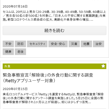
2020年07月16日
セコムは、20代以上男女（20-29歳、30-39歳、40-49歳、50-59歳、60歳以上
／男女各50名の計500名）を対象に、「日本人の不安に関する意識調査」を実
施。新型コロナウイルス感染症の拡大、高齢化や単身世帯の増加、...
続きを読む
不安
防犯
セキュリティ
安全・安心
災害
地震
治安
健康
老後
外食
緊急事態宣言「解除後」の外食行動に関する調査
（Rettyアプリユーザー対象）
2020年07月15日
実名口コミグルメサービス「Retty」を運営するRettyは、緊急事態宣言「解除
後」の外食行動に関するアンケート調査を実施しました。5月25日に全国の緊
急事態宣言が解除され1ヶ月以上が経過し、街には少しずつ活気...