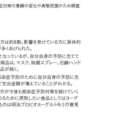
感染症対策の意識の変化や実態把握のため調査
る方は約8割。影響を受けている方に具体的
多くあげられた。
粛となっているが、自分自身の予防に充てて
な商品は、マスク、除菌スプレー、石鹸ハンド
品が続く。
、感染症予防のために自分自身の予防に充
ほど支出金額が増えていることがわかる。
の方が今後も感染症予防対策を続けていく
めるために摂取したい食品としてはヨーグ
ものは明治プロビオヨーグルトR-1の意見