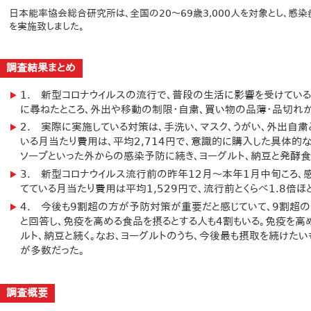
日本能率協会総合研究所は、全国の20～69歳3,000人を対象とし、
を実施致しました。
調査結果まとめ
1. 新型コロナウイルスの流行で、普段の生活に影響を受けてい
に尋ねたところ、外出や移動の制限・自粛、買い物の品薄・品切れが
2. 実際に実施している対策は、手洗い、マスク、うがい、外出自
いる月当たり費用は、平均2,714円で、意識的に購入した具体的
ソープといった外からの感染予防に続き、ヨーグルト、納豆と発酵食
3. 新型コロナウイルス流行前の昨年12月～本年1月中旬ころ
てている月当たり費用は平均1,529円で、流行前とくらべ1.8倍
4. 今後も9割超の方が予防対策が重要だと感じていて、9割超
と回答し、免疫を高める食品を摂るとする人も4割もいる。免疫を高
ルト、納豆と続く。なお、ヨーグルトのうち、今後最も摂取を続けたい
が多数だった。
調査概要