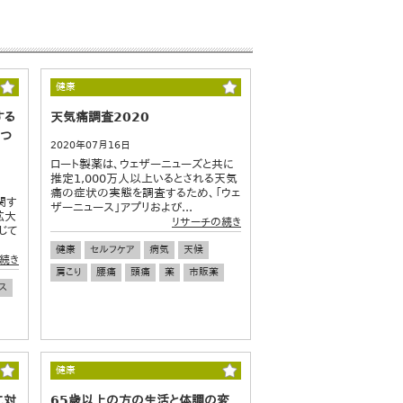
健康
する
天気痛調査2020
につ
2020年07月16日
ロート製薬は、ウェザーニューズと共に
推定1,000万人以上いるとされる天気
痛の症状の実態を調査するため、「ウェ
関す
ザーニュース」アプリおよび...
拡大
リサーチの続き
じて
健康
セルフケア
病気
天候
続き
肩こり
腰痛
頭痛
薬
市販薬
ス
健康
に対
65歳以上の方の生活と体調の変