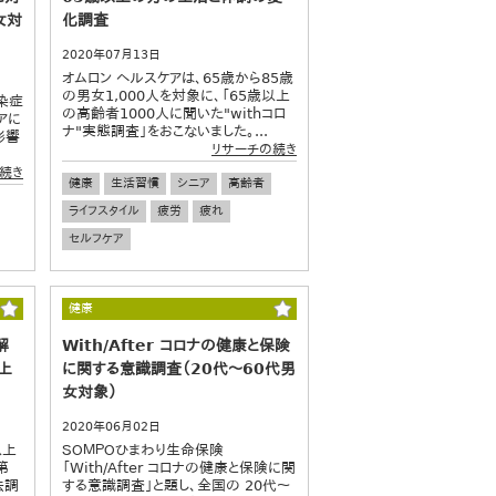
女対
化調査
2020年07月13日
オムロン ヘルスケアは、65歳から85歳
の男女1,000人を対象に、「65歳以上
染症
の高齢者1000人に聞いた"withコロ
アに
ナ"実態調査」をおこないました。...
影響
リサーチの続き
続き
健康
生活習慣
シニア
高齢者
ライフスタイル
疲労
疲れ
セルフケア
健康
解
With/After コロナの健康と保険
上
に関する意識調査（20代～60代男
女対象）
2020年06月02日
以上
ＳＯＭＰＯひまわり生命保険
第
「With/After コロナの健康と保険に関
法調
する意識調査」と題し、全国の 20代～