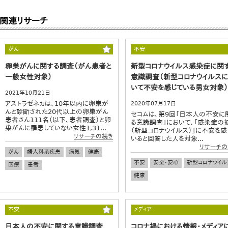
関連リサーチ
がん
不安
卵巣がんに関する調査（がん患者と
新型コロナウイルス感染症に関
一般女性対象）
意識調査（新型コロナウイルス
いて不安を感じている男女対象）
2021年10月21日
アストラゼネカは、10年以内に卵巣が
2020年07月17日
んと診断された20代以上の卵巣がん
セコムは、第9回「日本人の不安に
患者さん111名（以下、患者調査）と卵
る意識調査」において、「感染症の
巣がんに罹患していない女性1,31...
（新型コロナウイルス）」に不安を感
リサーチの続き
いると回答した人を対象...
リサーチの
がん
婦人科系疾患
病気
健康
不安
安全・安心
新型コロナウイル
医療
患者
健康
不安
メディア
日本人の不安に関する意識調査
コロナ禍における情報・メディア