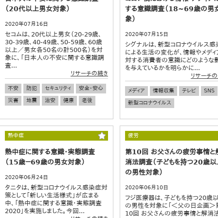
（20代以上男女対象）
する意識調査（18~69歳の男
象）
2020年07月16日
セコムは、20代以上男女（20-29歳、
2020年07月15日
30-39歳、40-49歳、50-59歳、60歳
シグナルは、新型コロナウイルス感
以上／男女各50名の計500名）を対
による生活の変化が、情報やメディ
象に、「日本人の不安に関する意識調
対する消費者の意識にどのような
査...
を与えているかを明らかに...
リサーチの続き
リサーチの
不安
防犯
セキュリティ
安全・安心
メディア
情報収集
テレビ
SNS
災害
地震
治安
健康
老後
新型コロナウイルス
熱中症
疲労
熱中症に関する意識・実態調査
第10回 お父さんの疲労事情と
（15歳－69歳の男女対象）
消法調査（子どもを持つ20歳以
の男性対象）
2020年06月24日
タニタは、新型コロナウイルス感染症対
2020年06月10日
策として「新しい生活様式」が広まる
フジ医療器は、子どもを持つ20歳
中、「熱中症に関する意識・実態調査
の男性を対象に「＜父の日企画＞
2020」を実施しました。今回...
10回 お父さんの疲労事情と解消