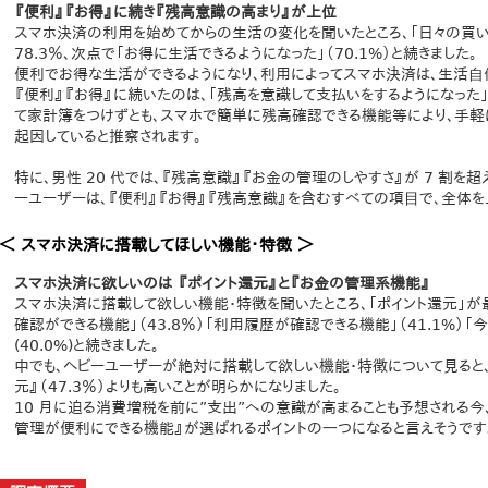
『便利』『お得』に続き『残高意識の高まり』が上位
スマホ決済の利用を始めてからの生活の変化を聞いたところ、「日々の買
78.3％、次点で「お得に生活できるようになった」（70.1%）と続きました。
便利でお得な生活ができるようになり、利用によってスマホ決済は、生活⾃
『便利』『お得』に続いたのは、「残高を意識して支払いをするようになった」（
て家計簿をつけずとも、スマホで簡単に残高確認できる機能等により、手軽
起因していると推察されます。
特に、男性 20 代では、『残高意識』『お金の管理のしやすさ』が 7 割を
ーユーザーは、『便利』『お得』『残高意識』を含むすべての項⽬で、全体を
＜ スマホ決済に搭載してほしい機能・特徴 ＞
スマホ決済に欲しいのは 『ポイント還元』と『お金の管理系機能』
スマホ決済に搭載して欲しい機能・特徴を聞いたところ、「ポイント還元」が最も
確認ができる機能」（43.8％）「利用履歴が確認できる機能」（41.1%）
(40.0%)と続きました。
中でも、ヘビーユーザーが絶対に搭載して欲しい機能・特徴について見ると、『
元』（47.3％）よりも高いことが明らかになりました。
10 月に迫る消費増税を前に”支出”への意識が高まることも予想される今
管理が便利にできる機能』が選ばれるポイントの⼀つになると言えそうです