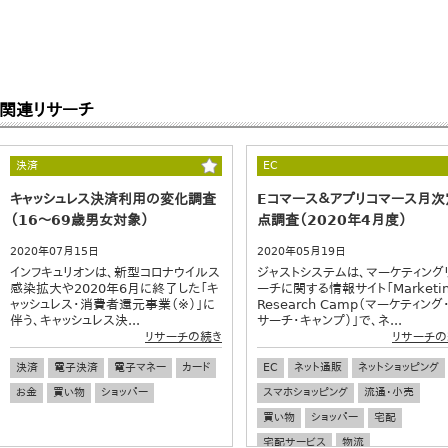
関連リサーチ
決済
EC
キャッシュレス決済利用の変化調査
Eコマース＆アプリコマース月次
（16～69歳男女対象）
点調査（2020年4月度）
2020年07月15日
2020年05月19日
インフキュリオンは、新型コロナウイルス
ジャストシステムは、マーケティング
感染拡大や2020年6月に終了した「キ
ーチに関する情報サイト「Marketi
ャッシュレス・消費者還元事業（※）」に
Research Camp（マーケティング
伴う、キャッシュレス決...
サーチ・キャンプ）」で、ネ...
リサーチの続き
リサーチの
決済
電子決済
電子マネー
カード
EC
ネット通販
ネットショッピング
お金
買い物
ショッパー
スマホショッピング
流通・小売
買い物
ショッパー
宅配
宅配サービス
物流