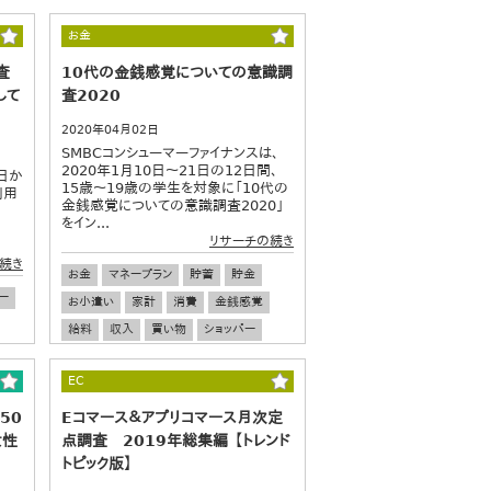
お金
査
10代の金銭感覚についての意識調
して
査2020
2020年04月02日
SMBCコンシューマーファイナンスは、
2020年1月10日～21日の12日間、
日か
15歳～19歳の学生を対象に「10代の
利用
金銭感覚についての意識調査2020」
をイン...
リサーチの続き
続き
お金
マネープラン
貯蓄
貯金
ー
お小遣い
家計
消費
金銭感覚
給料
収入
買い物
ショッパー
決済
電子決済
若者
ワカモノ
EC
50
Eコマース＆アプリコマース月次定
女性
点調査 2019年総集編 【トレンド
トピック版】