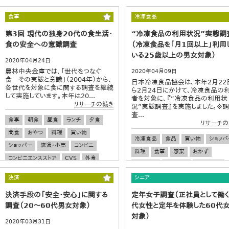
食事
冷凍食品
第3回 現代の独身20代の食生活・
“冷凍食品の利用状況”実態調
食の安全への意識調査
（冷凍食品を「月1回以上」利用
いる25歳以上の男女対象）
2020年04月24日
農林中央金庫では、「世代をつなぐ
2020年04月09日
食 その実態と意識」（2004年）から、
日本冷凍食品協会は、本年2月22
各世代を対象に食に関する調査を継続
ら2月24日にかけて、冷凍食品の
して実施しています。本年は20...
者を対象に、『“冷凍食品の利用状
リサーチの続き
況”実態調査』を実施しました。※調
査...
食事
朝食
昼食
ランチ
夕食
リサーチの
間食
おやつ
料理
買い物
冷凍食品
食品
買い物
ショッパ
ショッパー
流通・小売
コンビニ
料理
食事
惣菜
おかず
コンビニエンスストア
CVS
外食
加工食品
時短料理
流通・小売
飲食店
食の安全
健康
栄養
調理器具
キッチン家電
決済
シニア
食生活
若者
ワカモノ
決済手段の「安全・安心」に関する
定年女子調査（正社員として働く
調査（20～60代男女対象）
代女性と定年を体験した60代
対象）
2020年03月31日