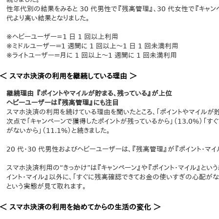
性年代別の結果をみると 30 代男性で『残高管理』、30 代女性で『キャ
代より高い結果となりました。
※ヘビーユーザー=1 日 1 回以上利用
※ミドルユーザー＝1 週間に 1 回以上～1 日 1 回未満利用
※ライトユーザー＝月に 1 回以上～1 週間に 1 回未満利用
＜ スマホ決済の利用を継続している理由 ＞
継続理由 『ポイントやマイルが貯まる、残っている』が上位
ヘビーユーザーは『残高管理』にも注目
スマホ決済の利用を続けている理由を聞いたところ、「ポイントやマイルが貯ま
次点で「キャンペーンで獲得したポイントが残っているから」（13.0%）「
がないから」（11.1%）と続きました。
20 代・30 代男性およびヘビーユーザーは、『残高管理』が『ポイント・マ
スマホ決済利用の“きっかけ”は『キャンペーン』や『ポイント・マイル』とい
イント・マイル』以外に、「すぐに残高確認できてお金の使いすぎの心配が
という実態が見て取れます。
＜ スマホ決済の利用を始めてからの生活の変化 ＞