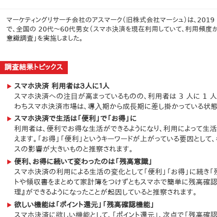
マーケティングリサーチ会社のアスマーク（旧株式会社マーシュ）は、2019 年 7 
で、全国の 20代～60代男女（スマホ決済を現在利用していて、利用頻度が
意識調査」を実施しました。
調査結果トピックス
スマホ決済 利用者は３人に１人
スマホ決済への注⽬が高まっているものの、利用者は 3 人に 1 
わちスマホ決済市場は、導⼊期から成⻑期に差し掛かっている状態
スマホ決済で生活は「便利」で「お得」に
利用者は、便利でお得な生活ができるようになり、利用によって生
えます。「お得」「便利」というキーワードが上がっている要因として
スの影響が⼤きいものと推察されます。
便利、お得に続いて変わったのは「残高意識」
スマホ決済の利用による生活の変化として「便利」「お得」に続き「
トや領収書をまとめて家計簿をつけずともスマホで簡単に残高確認
理』ができるようになったことが起因していると推察されます。
欲しい機能は「ポイント還元」「残高確認機能」
スマホ決済に欲しい機能として、「ポイント還元」、次点で「残高確認