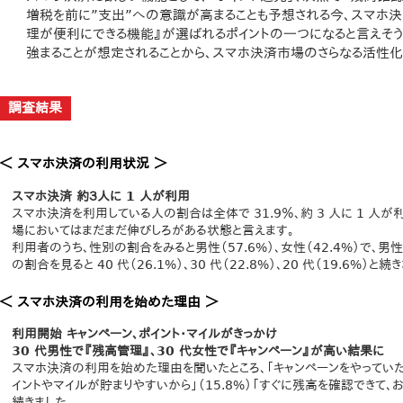
増税を前に”支出”への意識が高まることも予想される今、スマホ
理が便利にできる機能』が選ばれるポイントの⼀つになると言えそう
強まることが想定されることから、スマホ決済市場のさらなる活性
調査結果
＜ スマホ決済の利用状況 ＞
スマホ決済 約３人に 1 人が利用
スマホ決済を利用している人の割合は全体で 31.9％、約 3 人に 1 人
場においてはまだまだ伸びしろがある状態と言えます。
利用者のうち、性別の割合をみると男性（57.6%）、女性（42.4%）で、
の割合を見ると 40 代（26.1%）、30 代（22.8%）、20 代（19.6%）と続
＜ スマホ決済の利用を始めた理由 ＞
利用開始 キャンペーン、ポイント・マイルがきっかけ
30 代男性で『残高管理』、30 代女性で『キャンペーン』が高い結果に
スマホ決済の利用を始めた理由を聞いたところ、「キャンペーンをやっていたか
イントやマイルが貯まりやすいから」（15.8%）「すぐに残高を確認できて、
続きました。