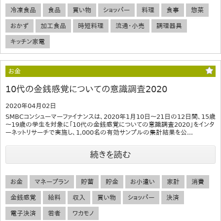
冷凍食品
食品
買い物
ショッパー
料理
食事
惣菜
おかず
加工食品
時短料理
流通・小売
調理器具
キッチン家電
お金
10代の金銭感覚についての意識調査2020
2020年04月02日
SMBCコンシューマーファイナンスは、2020年1月10日～21日の12日間、15歳
～19歳の学生を対象に「10代の金銭感覚についての意識調査2020」をインタ
ーネットリサーチで実施し、1,000名の有効サンプルの集計結果を公...
続きを読む
お金
マネープラン
貯蓄
貯金
お小遣い
家計
消費
金銭感覚
給料
収入
買い物
ショッパー
決済
電子決済
若者
ワカモノ