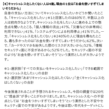
【4】キャッシュレス化したくない人は4割。理由の1位は「お金を使いすぎてしま
いそうだから」
自身の支払い方法についてキャッシュレス化したいかどうか聞いたとこ
ろ、「キャッシュレス化をしたい」※1と回答したのは60％で、半数以上の
人は前向きなようです。キャッシュレス化をしたい人に進める上での懸
念点を聞いたところ、「個人情報の流出」47％、「災害などの非常時に
利用できない」41％、「システムダウンによる利用停止」41％でした。一
方、「キャッシュレス化をしたくない」※240％の人に理由を尋ねたとこ
ろ、最も多かったのは「お金を使いすぎてしまいそうだから」62％。次い
で、「カードやスマホを紛失した際のリスクが大きいから」52％、「情報
セキュリティ面に不安があるから」52％でした。 セキュリティ面の不安
のよりも“お金を使いすぎてしまいそう”という漠然としたが大きいようで
す。
※1：選択肢「すべての支払いをキャッシュレス化したい」「できる範囲で
キャッシュレス化したい」の合計
※2：選択肢「あまりキャッシュレス化はしたくない」「全くキャッシュレス化
はしたくない」の合計
今後推進されることが予想されるキャッシュレス。今回の調査では20代
に“現金派”が多いことがわかりました。また、キャッシュレス化への不安
点としては “お金をつかいすぎてしまいそう”という漠然とした不安やセ
キュリティ面での不安があるようです。今後は若い年代をターゲットにし