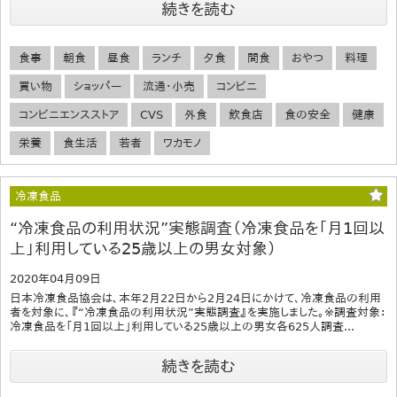
続きを読む
食事
朝食
昼食
ランチ
夕食
間食
おやつ
料理
買い物
ショッパー
流通・小売
コンビニ
コンビニエンスストア
CVS
外食
飲食店
食の安全
健康
栄養
食生活
若者
ワカモノ
冷凍食品
“冷凍食品の利用状況”実態調査（冷凍食品を「月1回以
上」利用している25歳以上の男女対象）
2020年04月09日
日本冷凍食品協会は、本年2月22日から2月24日にかけて、冷凍食品の利用
者を対象に、『“冷凍食品の利用状況”実態調査』を実施しました。※調査対象：
冷凍食品を「月1回以上」利用している25歳以上の男女各625人調査...
続きを読む