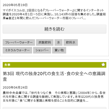
2020年05月19日
マイボイスコムは、2回目となる『フレーバーウォーター』に関するインターネット
調査を2020年4月1日～5日に実施し、10,143件の回答を集めました。調査結
果◆直近1年間に飲んだフレーバーウォーター市販のフレーバ...
続きを読む
フレーバーウォーター
炭酸飲料
水
飲料水
ミネラルウォーター
ショッパー
買い物
食事
第3回 現代の独身20代の食生活・食の安全への意識調
査
2020年04月24日
農林中央金庫では、「世代をつなぐ食 その実態と意識」（2004年）から、各世
代を対象に食に関する調査を継続して実施しています。本年は20代の独身男
女を対象に“食”に関する意識と実態を探ることを目的に調査を...