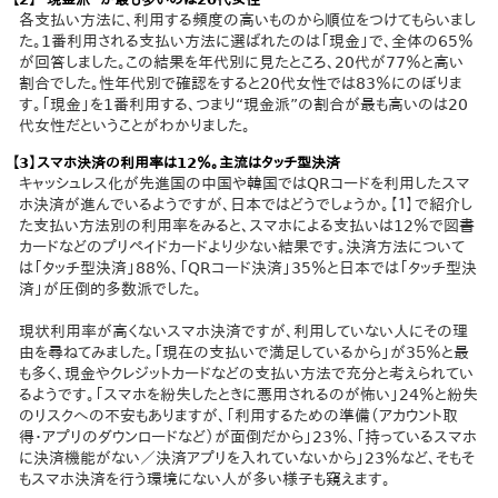
各支払い方法に、利用する頻度の高いものから順位をつけてもらいまし
た。1番利用される支払い方法に選ばれたのは「現金」で、全体の65％
が回答しました。この結果を年代別に見たところ、20代が77％と高い
割合でした。性年代別で確認をすると20代女性では83％にのぼりま
す。「現金」を1番利用する、つまり“現金派”の割合が最も高いのは20
代女性だということがわかりました。
【3】スマホ決済の利用率は12％。主流はタッチ型決済
キャッシュレス化が先進国の中国や韓国ではQRコードを利用したスマ
ホ決済が進んでいるようですが、日本ではどうでしょうか。【１】で紹介し
た支払い方法別の利用率をみると、スマホによる支払いは12％で図書
カードなどのプリペイドカードより少ない結果です。決済方法について
は「タッチ型決済」88％、「QRコード決済」35％と日本では「タッチ型決
済」が圧倒的多数派でした。
現状利用率が高くないスマホ決済ですが、利用していない人にその理
由を尋ねてみました。「現在の支払いで満足しているから」が3５％と最
も多く、現金やクレジットカードなどの支払い方法で充分と考えられてい
るようです。「スマホを紛失したときに悪用されるのが怖い」24％と紛失
のリスクへの不安もありますが、「利用するための準備（アカウント取
得・アプリのダウンロードなど）が面倒だから」23％、「持っているスマホ
に決済機能がない／決済アプリを入れていないから」23％など、そもそ
もスマホ決済を行う環境にない人が多い様子も窺えます。