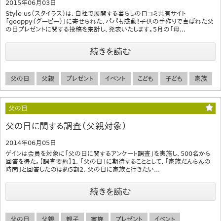
2015年06月03日
Style us（スタイラス）は、自社で展開する暮らしの口コミ共有サイト
「gooppy（グーピー）」に寄せられた、パパも感動！子供の手作りで喜ばれた父
の日プレゼントに関する投稿を集計し、発表いたします。5月の「母...
続きを読む
父の日
父親
プレゼント
イベント
こども
子ども
家族
父の日
父の日に関する調査（父親対象）
2014年06月05日
ゲインは会員を対象に「父の日に関するアンケート調査」を実施し、500名から
回答を得た。【調査要約】1. 「父の日」に期待することとして、「家族だんらんの
時間」と回答したのは約5割2. 父の日に家族と行きたい...
続きを読む
父の日
父親
親子
家族
プレゼント
イベント