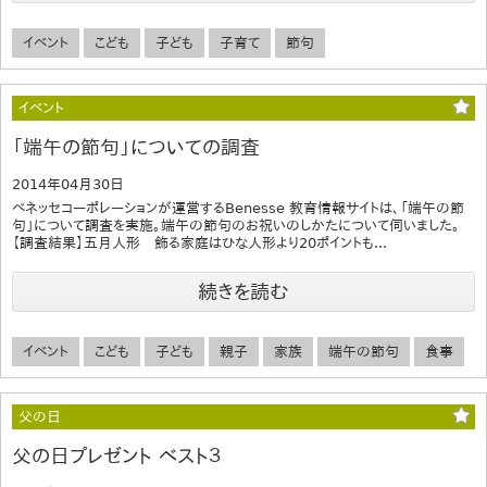
イベント
こども
子ども
子育て
節句
イベント
「端午の節句」についての調査
2014年04月30日
ベネッセコーポレーションが運営するBenesse 教育情報サイトは、「端午の節
句」について調査を実施。端午の節句のお祝いのしかたについて伺いました。
【調査結果】五月人形 飾る家庭はひな人形より20ポイントも...
続きを読む
イベント
こども
子ども
親子
家族
端午の節句
食事
父の日
父の日プレゼント ベスト３