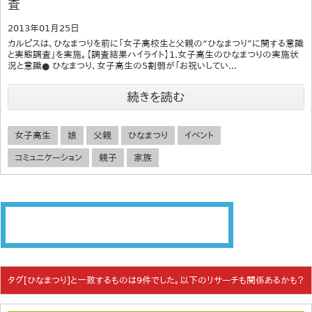
査
2013年01月25日
カルピスは、ひなまつりを前に「女子高校生と父親の“ひなまつり”に関する意識
と実態調査」を実施。【調査結果ハイライト】1.女子高生のひなまつりの実施状
況と意識● ひなまつり、女子高生の5割弱が「お祝いしてい...
続きを読む
女子高生
娘
父親
ひなまつり
イベント
コミュニケーション
親子
家族
タグ[ひなまつり]と一致するものは9件でした。以下のリサーチも関係あるかも？