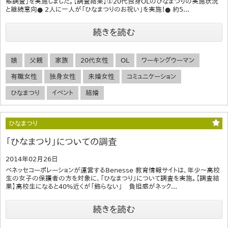
態調査」を実施しました。【調査結果】①20代独身OLのひなまつりの実施状況
と継続意向● 2人に一人が「ひなまつりのお祝い」を実施！● 約5...
続きを読む
娘
父親
家族
20代女性
OL
ワーキングウーマン
有職女性
独身女性
未婚女性
コミュニケーション
ひなまつり
イベント
結婚
ひなまつり
「ひなまつり」についての調査
2014年02月26日
ベネッセコーポレーションが運営するBenesse 教育情報サイトは、年少～高校
生の女子の保護者の方を対象に、「ひなまつり」について調査を実施。【調査結
果】高校生になると40%近くが「飾らない」 負担感がネック...
続きを読む