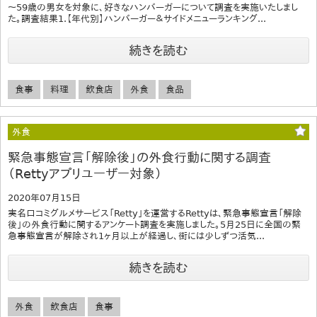
～59歳の男女を対象に、好きなハンバーガーについて調査を実施いたしまし
た。調査結果1.【年代別】ハンバーガー＆サイドメニューランキング...
続きを読む
食事
料理
飲食店
外食
食品
外食
緊急事態宣言「解除後」の外食行動に関する調査
（Rettyアプリユーザー対象）
2020年07月15日
実名口コミグルメサービス「Retty」を運営するRettyは、緊急事態宣言「解除
後」の外食行動に関するアンケート調査を実施しました。5月25日に全国の緊
急事態宣言が解除され1ヶ月以上が経過し、街には少しずつ活気...
続きを読む
外食
飲食店
食事