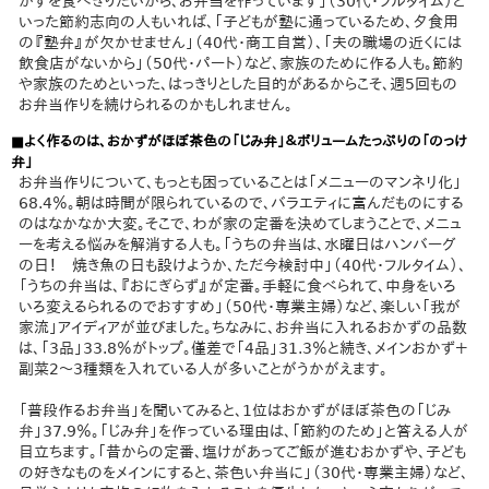
かずを食べきりたいから、お弁当を作っています」（30代・フルタイム）と
いった節約志向の人もいれば、「子どもが塾に通っているため、夕食用
の『塾弁』が欠かせません」（40代・商工自営）、「夫の職場の近くには
飲食店がないから」（50代・パート）など、家族のために作る人も。節約
や家族のためといった、はっきりとした目的があるからこそ、週5回もの
お弁当作りを続けられるのかもしれません。
■よく作るのは、おかずがほぼ茶色の「じみ弁」＆ボリュームたっぷりの「のっけ
弁」
お弁当作りについて、もっとも困っていることは「メニューのマンネリ化」
68.4％。朝は時間が限られているので、バラエティに富んだものにする
のはなかなか大変。そこで、わが家の定番を決めてしまうことで、メニュ
ーを考える悩みを解消する人も。「うちの弁当は、水曜日はハンバーグ
の日！ 焼き魚の日も設けようか、ただ今検討中」（40代・フルタイム）、
「うちの弁当は、『おにぎらず』が定番。手軽に食べられて、中身をいろ
いろ変えるられるのでおすすめ」（50代・専業主婦）など、楽しい「我が
家流」アイディアが並びました。ちなみに、お弁当に入れるおかずの品数
は、「3品」33.8％がトップ。僅差で「4品」31.3％と続き、メインおかず＋
副菜2～3種類を入れている人が多いことがうかがえます。
「普段作るお弁当」を聞いてみると、1位はおかずがほぼ茶色の「じみ
弁」37.9％。「じみ弁」を作っている理由は、「節約のため」と答える人が
目立ちます。「昔からの定番、塩けがあってご飯が進むおかずや、子ども
の好きなものをメインにすると、茶色い弁当に」（30代・専業主婦）など、