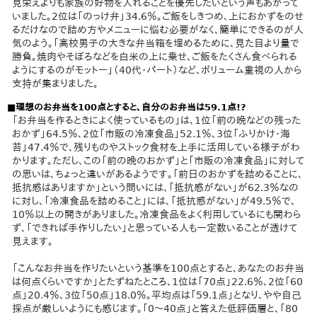
見栄えよりも家族の好物を入れることを優先したいという声もあがって
いました。2位は「のっけ弁」34.6％。ご飯をしきつめ、上におかずをのせ
るだけなので詰め方やメニューに悩む必要がなく、簡単にできるのが人
気のよう。「高校男子の大きな弁当箱を埋めるために、見た目より量で
勝負。焼肉やそぼろなどを白米の上に乗せ、ご飯をたくさん食べられる
ようにするのがモットー」（40代・パート）など、ボリューム重視の人から
支持が集まりました。
■理想のお弁当を100点とすると、自分のお弁当は59.1点!?
「お弁当を作るときによく使っているもの」は、1位「前の晩などの残った
おかず」64.5％、2位「市販の冷凍食品」52.1％、3位「ふりかけ・海
苔」47.4％で、残りものやストック食材を上手に活用している様子がわ
かります。ただし、この「前の晩のおかず」と「市販の冷凍食品」に対して
の思いは、ちょっと違いがあるようです。「前日のおかずを詰めることに、
抵抗感はありますか」という問いには、「抵抗感がない」が62.3％なの
に対し、「冷凍食品を詰めること」には、「抵抗感がない」が49.5％で、
10％以上の開きがありました。冷凍食品をよく利用しているにも関わら
ず、「できれば手作りしたい」と思っている人も一定数いることが透けて
見えます。
「こんなお弁当を作りたいという基準を100点とすると、あなたのお弁当
は何点くらいですか」とたずねたところ、1位は「70点」22.6％、2位「60
点」20.4％、3位「50点」18.0％。平均点は「59.1点」となり、やや自己
採点が厳しいようにも感じます。「0～40点」と答えた低評価層と、「80