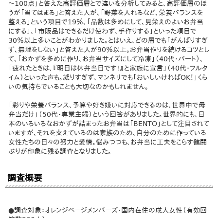
～100点」と答えた高評価層とで違いを分析してみると、高評価層のほ
うが「当てはまる」と答えた人が、「野菜を入れるなど、栄養バランスを
整える」という項目で19％、「品数は多めにして、見栄えのよいお弁当
にする」、「市販品はできるだけ使わず、手作りする」といった項目で
30％以上多いことがわかりました。とはいえ、どの層でも「がんばりすぎ
ず、無理をしない」と答えた人が90％以上。お弁当作りを続けるコツとし
て、「おかずを多めに作り、お弁当サイズにして冷凍」（40代・パート）、
「疲れたときは、『明日は休弁当日です!』と家族に宣言」（40代・フルタ
イム）といった声も。凝りすぎず、マンネリでも「おいしいければOK！」くら
いの気持ちでいることも大切なのかもしれません。
「彩りや栄養バランス、予算や好き嫌いに対応できるのは、世界中で母
弁当だけ」（50代・専業主婦）という回答がありました。世界的にも、日
本のいろいろなおかずが詰まったお弁当は「BENTO」として注目されて
いますが、それを支えているのは家族のため、自分のために作っている
女性たちの日々の努力と愛情。悩みつつも、お弁当に工夫をこらす健闘
ぶりが印象に残る調査となりました。
調査概要
●調査対象：オレンジページメンバーズ・国内在住の成人女性（有効回