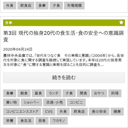
外食
飲食店
食事
夕食
市場規模
食事
第3回 現代の独身20代の食生活・食の安全への意識調
査
2020年04月24日
農林中央金庫では、「世代をつなぐ食 その実態と意識」（2004年）から、各世
代を対象に食に関する調査を継続して実施しています。本年は20代の独身男
女を対象に“食”に関する意識と実態を探ることを目的に調査を...
続きを読む
食事
朝食
昼食
ランチ
夕食
間食
おやつ
料理
買い物
ショッパー
流通・小売
コンビニ
コンビニエンスストア
CVS
外食
飲食店
食の安全
健康
栄養
食生活
若者
ワカモノ