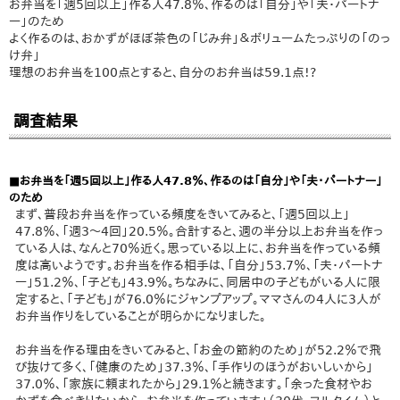
お弁当を「週5回以上」作る人47.8％、作るのは「自分」や「夫・パートナ
ー」のため
よく作るのは、おかずがほぼ茶色の「じみ弁」＆ボリュームたっぷりの「のっ
け弁」
理想のお弁当を100点とすると、自分のお弁当は59.1点!?
調査結果
■お弁当を「週5回以上」作る人47.8％、作るのは「自分」や「夫・パートナー」
のため
まず、普段お弁当を作っている頻度をきいてみると、「週5回以上」
47.8％、「週3～4回」20.5％。合計すると、週の半分以上お弁当を作っ
ている人は、なんと70％近く。思っている以上に、お弁当を作っている頻
度は高いようです。お弁当を作る相手は、「自分」53.7％、「夫・パートナ
ー」51.2％、「子ども」43.9％。ちなみに、同居中の子どもがいる人に限
定すると、「子ども」が76.0％にジャンプアップ。ママさんの4人に3人が
お弁当作りをしていることが明らかになりました。
お弁当を作る理由をきいてみると、「お金の節約のため」が52.2％で飛
び抜けて多く、「健康のため」37.3％、「手作りのほうがおいしいから」
37.0％、「家族に頼まれたから」29.1％と続きます。「余った食材やお